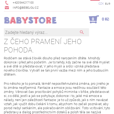
+420544217100
CZK
EUR
INFO@BEBEJOU.CZ
0
0 Kč
Z ČEHO PRAMENÍ JEHO
POHODA.
Rodičem se stává člověk dlouho před narozením dítěte. Mnohdy
dokonce i před jeho početím. Je to tehdy, kdy začne na své dítě myslet
a své dítě si představovat, V jeho mysli a srdci vzniká představa
nového človíčka. Vytváří se tak první vazba mezi ním a jeho budoucím
dítětem.
Pro někoho je to pomalá, téměř nepostřehnutelná změna, pro jiného je
to změna nepříjemná. Fantazie a emoce jsou nedílnou součástí této
změny. Věnovat čas prociťování pohybů miminka v břiše, představovat
si, co dělá, jestli a jak se pohybuje, dokonce i to, jaké má emoce a
nálady, není jen záležitostí fantazie: je to už způsob, jak s ním navázat
vztah, jak využít dobu čekání k tomu, abychom ho začali poznávat, aby
porod nebyl setkáním, ale pokračováním sbližování. Toto vciťování, tyto
představy a dialog prostřednictvím doteků a poloh těla se nazývá