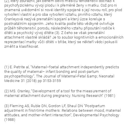
(2), který zdůraznil, jak během devíti měsíců těhotenství dochází k
psychofyzickému vývoji plodu i k přeměně ženy v matku. Což pro ni
znamená uvědomění si nové identity spojené s její novou rolí, pro plod
vytvoření vlastní a pro oba vytvoření vztahu, prvního vztahu, který
Cranleyová nazývá prenatální spojení a který úzce koreluje s
postnatálním spojením. Jeho kvalita podle této vědkyně ovlivňuje
průběh těhotenství, porodu, následného vztahu připoutání rodiče k
dítěti a psychický vývoj dítěte (3). Z čeho se však prenatální
attachment vlastně skládá? Je to soubor kognitivních a emocionálních
reprezentací matky vůči dítěti v břiše, který se někteří vědci pokusili
změřit a klasifikovat.
(1) E. Petrite al, “Maternal–foetal attachment independently predicts
the quality of maternal– infant bonding and post-partum
psychopathology”, The Journal of Maternal-Fetal &amp; Neonatal
Medicine 31 (2018) pp 3153-3159
(2) MS. Cranley, “Development of a tool for the measurement of
maternal attachment during pregnancy. Nursing Research” (1981)
(3) Fleming AS, Ruble DN, Gordon LF, Shaul DN “Postpartum
adjustment in first-time mothers: Relations between mood, maternal
attitudes, and mother-infant interaction”, Developmental Psychology
(1988)