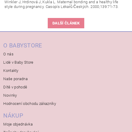
Winkler J, Hrdinová J, Kukla L. Maternal bonding and a healthy life
style during pregnancy. Casopís Lékar̆ů C̆eských. 2000;139:71-73.
DALŠÍ ČLÁNEK
O BABYSTORE
O nás
Lidé v Baby Store
Kontakty
Naše poradna
Dítě v pohodě
Novinky
Hodnocení obchodu zákazníky
NÁKUP
Moje objednávka