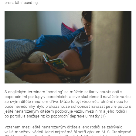
prenatální bonding.
S anglickým termínem "bonding" se můžete setkat v souvislosti s
poporodními postupy v porodnicích, ale ve skutečnosti navážete vazbu
se svým dítěte mnohem dříve. Může to být vědomě a chtěně nebo to
bude nevědomky. Bylo prokázáno, že schopnost navázat pevné pouto s
ještě nenarozeným dítětem podporuje vazbu mezi nim a jeho rodiči i
po porodu a snižuje riziko poporodní deprese u matky (1).
Vztahem mezi ještě nenarozeným dítěte a jeho rodiči se zabývalo
velké množství vědců. Mezi nejznámější patří výzkum M. S. Cranleyové