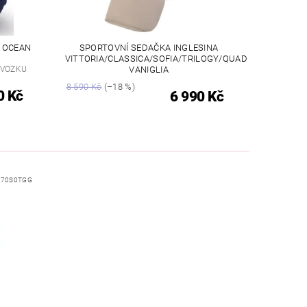
4 OCEAN
SPORTOVNÍ SEDAČKA INGLESINA
VITTORIA/CLASSICA/SOFIA/TRILOGY/QUAD
DVOZKU
VANIGLIA
8 590 Kč
(–18 %)
0 Kč
6 990 Kč
B70S0TGG