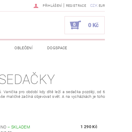
|
CZK
PŘIHLÁŠENÍ
REGISTRACE
EUR
0
0 Kč
OBLEČENÍ
DOGSPACE
EKCI Z BÉBÉ-JOU
 SEDAČKY
NAPIŠTE NÁM
KONTAKTY
. Vanička pro období kdy dítě leží a sedačka později, od 6
JEDNÁVKA
aše maličké začíná objevovat svět. A na vycházkách je toho
1 290 Kč
TINO
–
SKLADEM