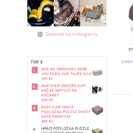
Sledovat na Instagramu
ST
2 290 
TOP 5
BOX NA UBROUSKY BÉBÉ-
JOU FABULOUS TAUPE SILK
349 Kč
BABYDAN UNIVERZÁLNÍ
DRŽÁK NÁPOJŮ NA
KOČÁRKY
239 Kč
BABY DAN HRACÍ
PODLOŽKA PUZZLE DUSTY
ROSE 90X90 CM
489 Kč
HRACÍ PODLOŽKA PUZZLE