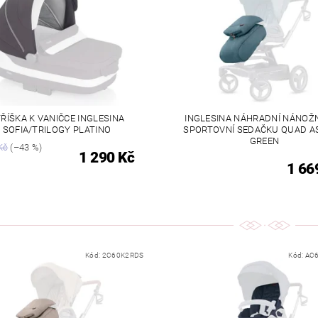
ŘÍŠKA K VANIČCE INGLESINA
INGLESINA NÁHRADNÍ NÁNOŽN
SOFIA/TRILOGY PLATINO
SPORTOVNÍ SEDAČKU QUAD A
GREEN
Kč
(–43 %)
1 290 Kč
1 66
Kód:
2C60K2RDS
Kód:
AC