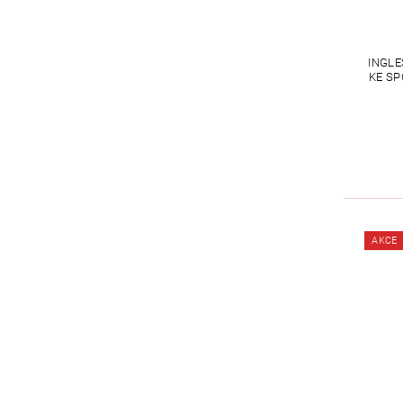
INGLE
KE S
AKCE