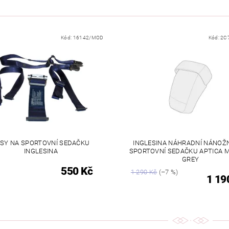
Kód:
16142/MOD
Kód:
2C
SY NA SPORTOVNÍ SEDAČKU
INGLESINA NÁHRADNÍ NÁNOŽN
INGLESINA
SPORTOVNÍ SEDAČKU APTICA 
GREY
550 Kč
1 290 Kč
(–7 %)
1 19