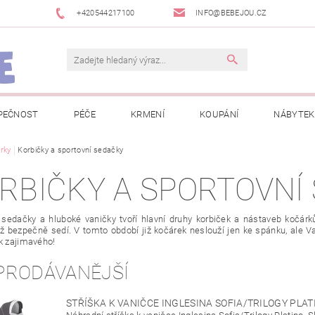
+420544217100
INFO@BEBEJOU.CZ
PEČNOST
PÉČE
KRMENÍ
KOUPÁNÍ
NÁBYTEK
 VÝSTAVY
rky
Korbičky a sportovní sedačky
JAK SPRÁVNĚ ÚRČIT VELIKOST
JAK KOUPIT KOL
RBIČKY A SPORTOVNÍ
 TRŽEB EET
INFORMACE O ZPRACOVÁNÍ OSOBNÍCH ÚDAJŮ
 sedačky a hluboké vaničky tvoří hlavní druhy korbiček a nástaveb kočárků
NEWSLETTERY
ODSTOUPENÍ OD SMLOUVY
MOJE OB
ž bezpečně sedí. V tomto období již kočárek neslouží jen ke spánku, ale V
ik zajimavého!
PRODÁVANĚJŠÍ
STŘÍŠKA K VANIČCE INGLESINA SOFIA/TRILOGY PLA