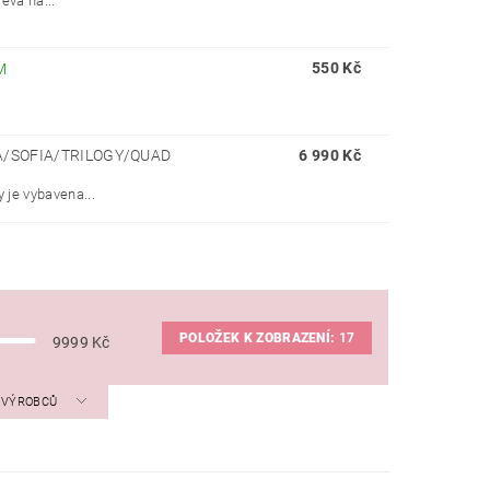
eva na...
550 Kč
M
A/SOFIA/TRILOGY/QUAD
6 990 Kč
 je vybavena...
POLOŽEK K ZOBRAZENÍ:
17
9999
Kč
A VÝROBCŮ