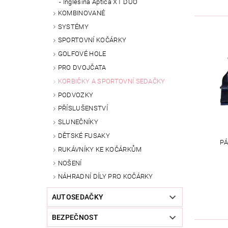
Inglesina Aptica XT DUO
KOMBINOVANÉ
SYSTÉMY
SPORTOVNÍ KOČÁRKY
GOLFOVÉ HOLE
PRO DVOJČATA
KORBIČKY A SPORTOVNÍ SEDAČKY
PODVOZKY
PŘÍSLUŠENSTVÍ
SLUNEČNÍKY
DĚTSKÉ FUSAKY
PÁ
RUKÁVNÍKY KE KOČÁRKŮM
NOŠENÍ
NÁHRADNÍ DÍLY PRO KOČÁRKY
AUTOSEDAČKY
BEZPEČNOST