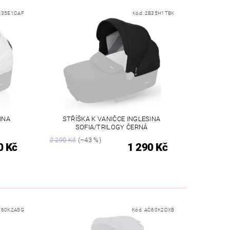
B35E1CAF
Kód:
2B35H1TBK
INA
STŘÍŠKA K VANIČCE INGLESINA
SOFIA/TRILOGY ČERNÁ
2 290 Kč
(–43 %)
0 Kč
1 290 Kč
C60K2ASG
Kód:
AC60K2OXB