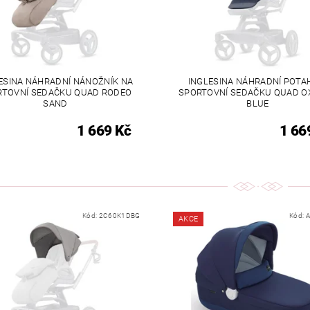
ESINA NÁHRADNÍ NÁNOŽNÍK NA
INGLESINA NÁHRADNÍ POTA
RTOVNÍ SEDAČKU QUAD RODEO
SPORTOVNÍ SEDAČKU QUAD O
SAND
BLUE
1 669 Kč
1 66
Kód:
2C60K1DBG
Kód:
AKCE