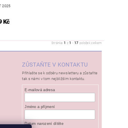
T 2025
9 Kč
1
1
17
Stránka
z
-
položek celkem
ZŮSTAŇTE V KONTAKTU
Přihlašte se k odběru newsletteru a zůstaňte
tak s námi v tom nejbližším kontaktu.
E-mailová adresa
Jméno a příjmení
Datum narození dítěte