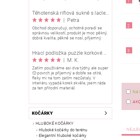
1.
Těhotenská riflová sukně s laclem Rialto Wingles 01753
|
Petra
2.
Obchod doporučuji, ochotně poradí se
správnou velikostí, produkt je moc pěkný,
dobrá kvalita, pěkně se nosí, příjemný.
3.
Hrací podložka puzzle korkové 90x90 cm
|
M. K.
Zatím používáme asi dva týdny, ale super
🙂 povrch je příjemný a dobře se otírá,
fleky mi na tom zatím nezůstaly. V
interiéru vypadá korek skvěle, jsem ráda
za ten přírodní materiál.
NA 
AK
KOČÁRKY
HLUBOKÉ KOČÁRKY
NEJLE
Hluboké kočárky do terénu
Elegantní hluboké kočárky