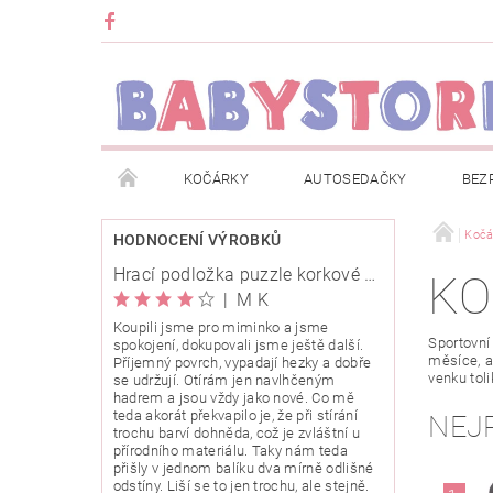
KOČÁRKY
AUTOSEDAČKY
BEZ
METRÁŽ
ZNAČKY
ROZBALENO NEBO Z
Kočá
HODNOCENÍ VÝROBKŮ
Hrací podložka puzzle korkové 120x120cm
KO
OBCHODNÍ PODMÍNKY
INFORMACE O EVIDENCI
|
M K
Koupili jsme pro miminko a jsme
Sportovní
spokojení, dokupovali jsme ještě další.
O NÁS
KARIERA
KLUB BABYSTORE
měsíce, a
Příjemný povrch, vypadají hezky a dobře
venku tol
se udržují. Otírám jen navlhčeným
hadrem a jsou vždy jako nové. Co mě
teda akorát překvapilo je, že při stírání
NEJ
trochu barví dohněda, což je zvláštní u
přírodního materiálu. Taky nám teda
přišly v jednom balíku dva mírně odlišné
odstíny. Liší se to jen trochu, ale stejně.