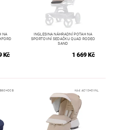
H NA
INGLESINA NÁHRADNÍ POTAH NA
XFORD
SPORTOVNÍ SEDAČKU QUAD RODEO
SAND
9 Kč
1 669 Kč
AB60HOCB
Kód:
AC10H0VNL