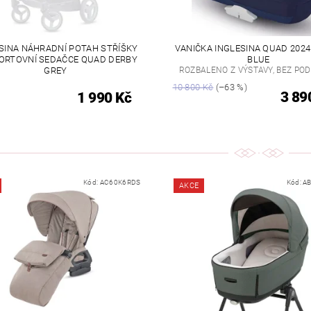
SINA NÁHRADNÍ POTAH STŘÍŠKY
VANIČKA INGLESINA QUAD 202
PORTOVNÍ SEDAČCE QUAD DERBY
BLUE
GREY
ROZBALENO Z VÝSTAVY, BEZ PO
10 800 Kč
(–63 %)
3 89
1 990 Kč
Kód:
AC60K6RDS
Kód:
A
AKCE