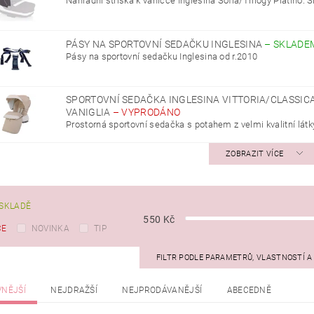
Náhradní stříška k vaničce Inglesina Sofia/Trilogy Platino. Sl
PÁSY NA SPORTOVNÍ SEDAČKU INGLESINA
–
SKLADE
Pásy na sportovní sedačku Inglesina od r.2010
SPORTOVNÍ SEDAČKA INGLESINA VITTORIA/CLASSIC
VANIGLIA
–
VYPRODÁNO
Prostorná sportovní sedačka s potahem z velmi kvalitní látky
ZOBRAZIT VÍCE
SKLADĚ
550
Kč
CE
NOVINKA
TIP
FILTR PODLE PARAMETRŮ, VLASTNOSTÍ 
VNĚJŠÍ
NEJDRAŽŠÍ
NEJPRODÁVANĚJŠÍ
ABECEDNĚ