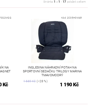
1
1
17
Stránka
z
-
položek celkem
70Q2MGG
Kód:
2C35H0MAR
ÍK NA
INGLESINA NÁHRADNÍ POTAH NA
MAGNET
SPORTOVNÍ SEDAČKU TRILOGY MARINA
TMAVOMODRÝ
1 669 Kč
(–28 %)
0 Kč
1 190 Kč