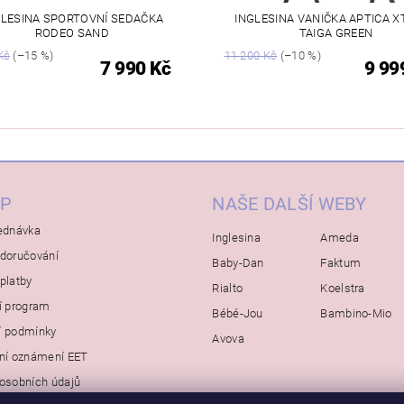
GLESINA SPORTOVNÍ SEDAČKA
INGLESINA VANIČKA APTICA X
RODEO SAND
TAIGA GREEN
Kč
(–15 %)
11 200 Kč
(–10 %)
7 990 Kč
9 99
P
NAŠE DALŠÍ WEBY
ednávka
Inglesina
Ameda
doručování
Baby-Dan
Faktum
platby
Rialto
Koelstra
í program
Bébé-Jou
Bambino-Mio
í podmínky
Avova
ní oznámení EET
osobních údajů