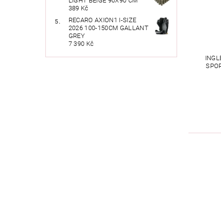
LIGHT BEIGE 90X90 CM
389 Kč
RECARO AXION1 I-SIZE
2026 100-150CM GALLANT
GREY
7 390 Kč
INGL
SPO