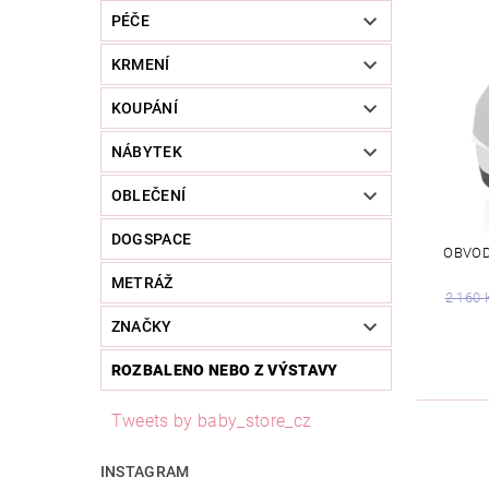
PÉČE
KRMENÍ
KOUPÁNÍ
NÁBYTEK
OBLEČENÍ
DOGSPACE
OBVOD
METRÁŽ
2 160 
ZNAČKY
ROZBALENO NEBO Z VÝSTAVY
Tweets by baby_store_cz
INSTAGRAM