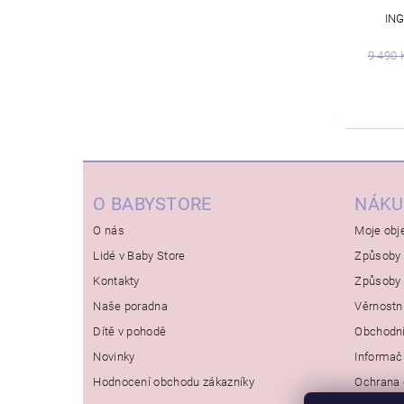
IN
9 490 
O BABYSTORE
NÁKU
O nás
Moje obj
Lidé v Baby Store
Způsoby 
Kontakty
Způsoby 
Naše poradna
Věrnostn
Dítě v pohodě
Obchodn
Novinky
Informač
Hodnocení obchodu zákazníky
Ochrana 