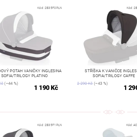
Kód:
2B35F0PLN
Kód:
2
OVÝ POTAH VANIČKY INGLESINA
STŘÍŠKA K VANIČCE INGLES
SOFIA/TRILOGY PLATINO
SOFIA/TRILOGY CAFFE
Kč
(–44 %)
2 290 Kč
(–43 %)
1 190 Kč
1 29
Kód:
2B35F1PLN
Kód:
A