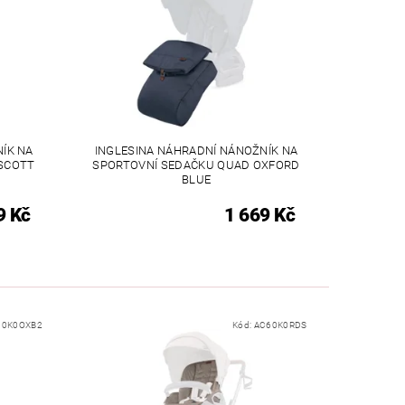
ÍK NA
INGLESINA NÁHRADNÍ NÁNOŽNÍK NA
SCOTT
SPORTOVNÍ SEDAČKU QUAD OXFORD
BLUE
9 Kč
1 669 Kč
60K0OXB2
Kód:
AC60K0RDS