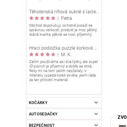
Těhotenská riflová sukně s laclem Rialto Wingles 01753
|
Petra
Obchod doporučuji, ochotně poradí se
správnou velikostí, produkt je moc pěkný,
dobrá kvalita, pěkně se nosí, příjemný.
Hrací podložka puzzle korkové 90x90 cm
|
M. K.
Zatím používáme asi dva týdny, ale super
🙂 povrch je příjemný a dobře se otírá,
fleky mi na tom zatím nezůstaly. V
interiéru vypadá korek skvěle, jsem ráda
za ten přírodní materiál.
KOČÁRKY
AUTOSEDAČKY
ZVO
BEZPEČNOST