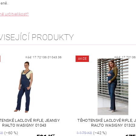
leně.
ně určitvelikost?
VISEJÍCÍ PRODUKTY
Kód:
17.72136.01043.36
Kód:
17.72136
AKCE
ENSKÉ LACLOVÉ RIFLE, JEANSY
TĚHOTENSKÉ LACLOVÉ RIFLE, 
RIALTO WASIGNY 01043
RIALTO WASIGNY 01323
Kč
(–60 %)
1 179 Kč
(–42 %)