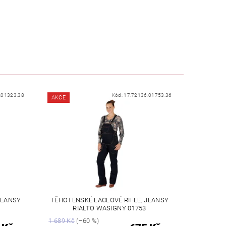
.01323.38
Kód:
17.72136.01753.36
AKCE
JEANSY
TĚHOTENSKÉ LACLOVÉ RIFLE, JEANSY
RIALTO WASIGNY 01753
1 689 Kč
(–60 %)