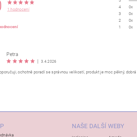
0
5
4
0x
1 hodnocení
3
0x
2
0x
 hodnocení
1
0x
Petra
|
3.4.2026
poručuji, ochotně poradí se správnou velikostí, produkt je moc pěkný, dobrá k
P
NAŠE DALŠÍ WEBY
ednávka