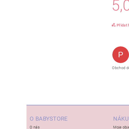
5,
Přidat
P
Obchod do
O BABYSTORE
NÁKU
O nás
Moje obj