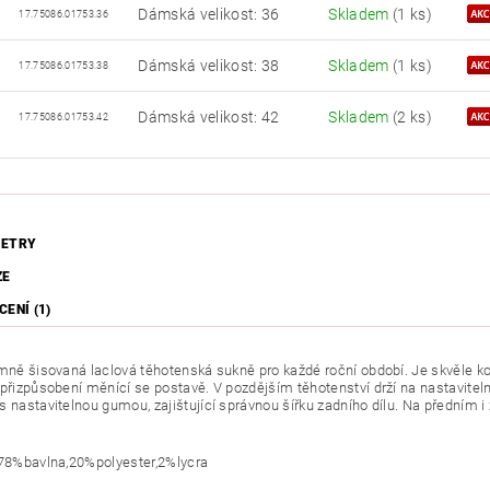
Dámská velikost: 36
Skladem
(1 ks)
17.75086.01753.36
Dámská velikost: 38
Skladem
(1 ks)
17.75086.01753.38
Dámská velikost: 42
Skladem
(2 ks)
17.75086.01753.42
ETRY
ZE
ENÍ (1)
emně šisovaná laclová těhotenská sukně pro každé roční období. Je skvěle ko
 přizpůsobení měnící se postavě. V pozdějším těhotenství drží na nastaviteln
s nastavitelnou gumou, zajištující správnou šířku zadního dílu. Na předním
 78%bavlna,20%polyester,2%lycra