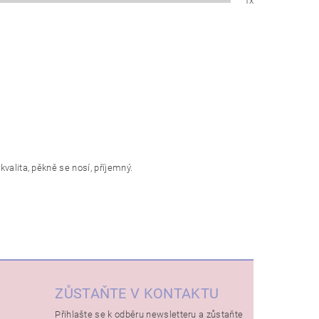
1x
valita, pěkně se nosí, příjemný.
ZŮSTAŇTE V KONTAKTU
Přihlašte se k odběru newsletteru a zůstaňte