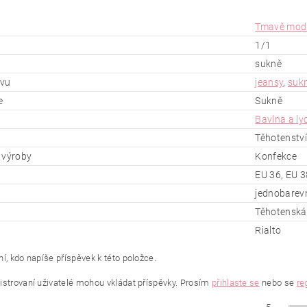
Tmavě mod
1/1
sukně
ěvu
jeansy
,
suk
e
Sukně
Bavlna a ly
Těhotenství
 výroby
Konfekce
EU 36, EU 3
jednobarev
Těhotenská
Rialto
í, kdo napíše příspěvek k této položce.
istrovaní uživatelé mohou vkládat příspěvky. Prosím
přihlaste se
nebo se
re