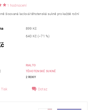
1 hodnocení
mně šisovaná laclová těhotenská sukně pro každé roční
na
899 Kč
640 Kč
(–71 %)
Kč
RIALTO
E
TĚHOTENSKÉ SUKNĚ
2 ROKY
Tisk
Dotaz