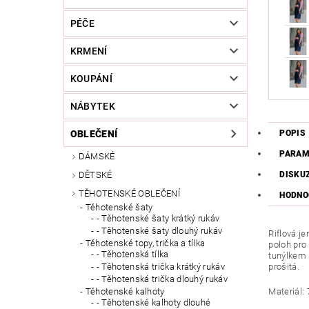
PÉČE
KRMENÍ
KOUPÁNÍ
NÁBYTEK
OBLEČENÍ
POPIS
PARAM
DÁMSKÉ
DĚTSKÉ
DISKU
TĚHOTENSKÉ OBLEČENÍ
HODNOC
Těhotenské šaty
- Těhotenské šaty krátký rukáv
- Těhotenské šaty dlouhý rukáv
Riflová j
Těhotenské topy, trička a tílka
poloh pro
- Těhotenská tílka
tunýlkem 
prošitá.
- Těhotenská trička krátký rukáv
- Těhotenská trička dlouhý rukáv
Materiál:
Těhotenské kalhoty
- Těhotenské kalhoty dlouhé