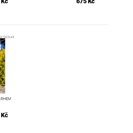
 Kč
675 Kč
.01323.40
WARHEM
 Kč