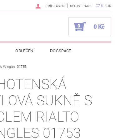
|
CZK
PŘIHLÁŠENÍ
REGISTRACE
EUR
0
0 Kč
OBLEČENÍ
DOGSPACE
lto Wingles 01753
EKCI Z BÉBÉ-JOU
HOTENSKÁ
NAPIŠTE NÁM
KONTAKTY
FLOVÁ SUKNĚ S
JEDNÁVKA
CLEM RIALTO
NGLES 01753