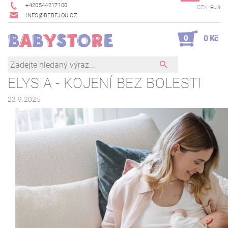
+420544217100
CZK
EUR
INFO@BEBEJOU.CZ
0
0 Kč
ELYSIA - KOJENÍ BEZ BOLESTI
23.9.2025