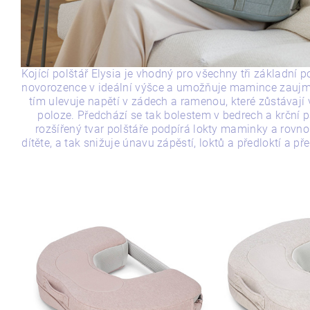
Kojící polštář Elysia je vhodný pro všechny tři základní p
novorozence v ideální výšce a umožňuje mamince zaujmo
tím ulevuje napětí v zádech a ramenou, které zůstávají 
poloze. Předchází se tak bolestem v bedrech a krční 
rozšířený tvar polštáře podpírá lokty maminky a rov
dítěte, a tak snižuje únavu zápěstí, loktů a předloktí a p