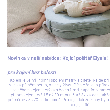
Novinka v naší nabídce: Kojící polštář Elysia!
pro kojení bez bolesti
Kojení je velmi intimní spojení matky a dítěte. Nejde při
vzniká při něm pouto, na celý život. Přestože je to přir
se během kojení potýká s bolestí zad, napětím v rame
přitom kojení trvá 15 až 30 minut, 6 až 8x za den, takž
průměrně až 770 hodin ročně. Proto je důležité, aby bylo
ni i její dítě.