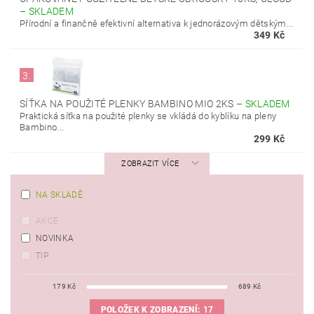
–
SKLADEM
Přírodní a finančně efektivní alternativa k jednorázovým dětským...
349 Kč
3.
SÍŤKA NA POUŽITÉ PLENKY BAMBINO MIO 2KS
–
SKLADEM
Praktická síťka na použité plenky se vkládá do kyblíku na pleny
Bambino...
299 Kč
ZOBRAZIT VÍCE
NA SKLADĚ
AKCE
NOVINKA
TIP
179
Kč
689
Kč
POLOŽEK K ZOBRAZENÍ:
17