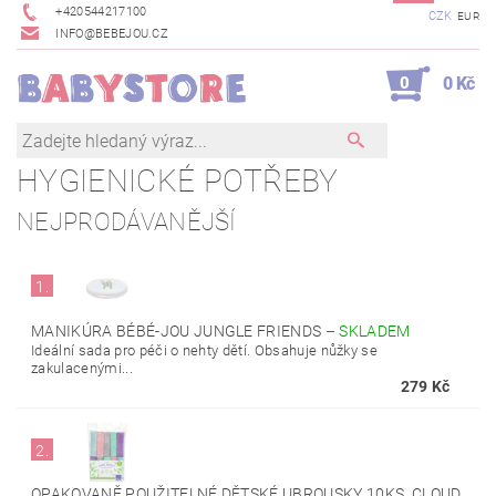
+420544217100
CZK
EUR
INFO@BEBEJOU.CZ
0
0 Kč
HYGIENICKÉ POTŘEBY
NEJPRODÁVANĚJŠÍ
1.
MANIKÚRA BÉBÉ-JOU JUNGLE FRIENDS
–
SKLADEM
Ideální sada pro péči o nehty dětí. Obsahuje nůžky se
zakulacenými...
279 Kč
2.
OPAKOVANĚ POUŽITELNÉ DĚTSKÉ UBROUSKY 10KS, CLOUD