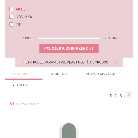
AKCE
NOVINKA
TIP
189
Kč
2890
Kč
POLOŽEK K ZOBRAZENÍ:
61
FILTR PODLE PARAMETRŮ, VLASTNOSTÍ A VÝROBCŮ
NEJLEVNĚJŠÍ
NEJDRAŽŠÍ
NEJPRODÁVANĚJŠÍ
ABECEDNĚ
1
2
3
61
položek celkem