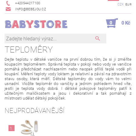
+420544217100
CZK
EUR
INFO@BEBEJOU.CZ
0
0 Kč
TEPLOMĚRY
Dejte teplotu v dětské vaničce na první dobrou tím, že si ji změříte
koupacím teploměrem. Správná teplota v pokoji nebo vody ve vaničce
pomáhá předcházet nachlazením nebo naopak příliš teplé vodě při
koupání. Měření teploty vody loktem je relativní a závisí na zdravotním
stavu osoby, která měří. Dětské teploměry do vody vám to velmi
usnadní. Vložíte teploměr do vaničky a jednim pohledem hned víte,
jestli je teplota vody dobrá. I dětské pokojové teploměry patří k
užitečným maličkostem a jsou i dekorativní a tak pomáhají z
místnosti udělat dětský pokojíček.
NEJPRODÁVANĚJŠÍ
1.