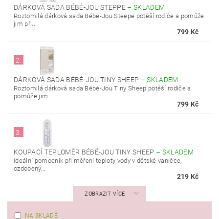
DÁRKOVÁ SADA BÉBÉ-JOU STEPPE
–
SKLADEM
Roztomilá dárková sada Bébé-Jou Steepe potěší rodiče a pomůže
jim při...
799 Kč
2.
DÁRKOVÁ SADA BÉBÉ-JOU TINY SHEEP
–
SKLADEM
Roztomilá dárková sada Bébé-Jou Tiny Sheep potěší rodiče a
pomůže jim...
799 Kč
3.
KOUPACÍ TEPLOMĚR BÉBÉ-JOU TINY SHEEP
–
SKLADEM
Ideální pomocník při měření teploty vody v dětské vaničce,
ozdobený...
219 Kč
ZOBRAZIT VÍCE
NA SKLADĚ