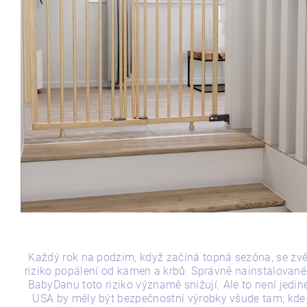
Každý rok na podzim, když začíná topná sezóna, se zv
riziko popálení od kamen a krbů. Správně nainstalovan
BabyDanu toto riziko významě snižují. Ale to není jedin
USA by měly být bezpečnostní výrobky všude tam, kde 