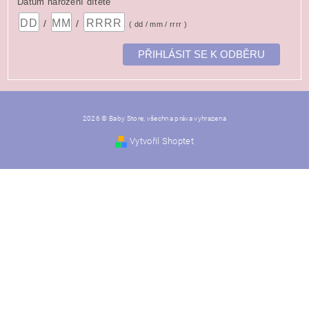
Datum narození dítěte
/
/
( dd / mm / rrrr )
2026 © Baby Store, všechna práva vyhrazena
Vytvořil Shoptet