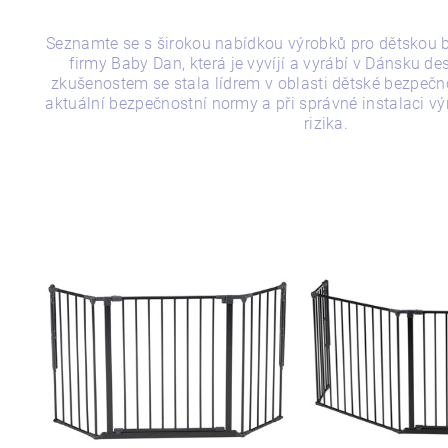
Seznamte se s širokou nabídkou výrobků pro dětskou
firmy Baby Dan, která je vyvíjí a vyrábí v Dánsku des
zkušenostem se stala lídrem v oblasti dětské bezpečnos
aktuální bezpečnostní normy a při správné instalaci v
rizika.