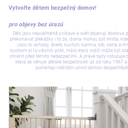
Vytvořte dětem bezpečný domov!
pro objevy bez úrazů
Děti jsou neuvěřitelně zvídavé a svět objevují doslova 
překonávat překážky i to že, doma mohou být místa, kde 
Jsou to schody, dveře, kuchyň, kamna, krb, okna a m
bychom si to všichni přáli, málo který rodič může být st
chránit před těmito nebezpečími. A právě tady vstupuje
která se věnuje dětské bezpečnosti už od roku 1967 a 
pomáhají rodičům učinit domov bezpečnějš