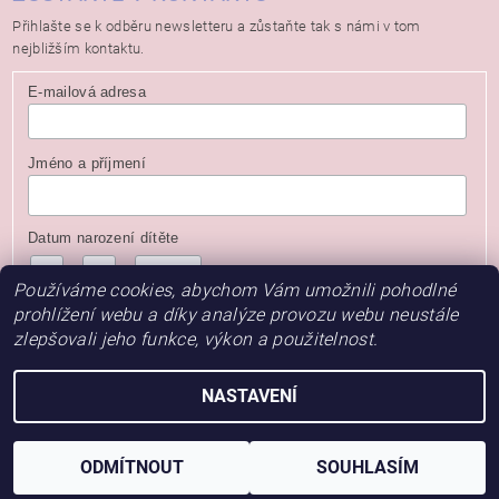
Přihlašte se k odběru newsletteru a zůstaňte tak s námi v tom
nejbližším kontaktu.
E-mailová adresa
Jméno a příjmení
Datum narození dítěte
/
/
( dd / mm / rrrr )
Používáme cookies, abychom Vám umožnili pohodlné
prohlížení webu a díky analýze provozu webu neustále
zlepšovali jeho funkce, výkon a použitelnost.
NASTAVENÍ
2026 © Baby Store, všechna práva vyhrazena
Vytvořil Shoptet
ODMÍTNOUT
SOUHLASÍM