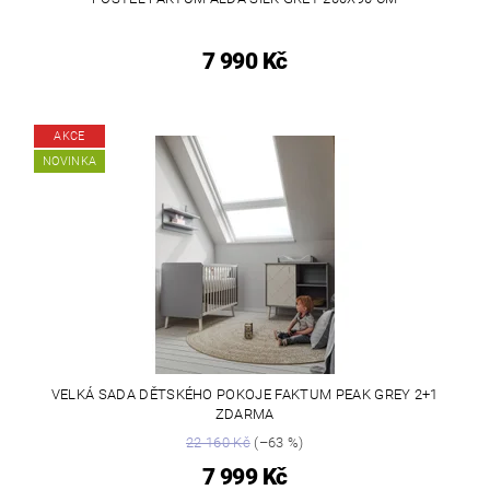
7 990 Kč
AKCE
NOVINKA
VELKÁ SADA DĚTSKÉHO POKOJE FAKTUM PEAK GREY 2+1
ZDARMA
22 160 Kč
(–63 %)
7 999 Kč