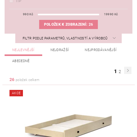
TIP
990
Kč
19990
Kč
POLOŽEK K ZOBRAZENÍ:
26
FILTR PODLE PARAMETRŮ, VLASTNOSTÍ A VÝROBCŮ
NEJLEVNĚJŠÍ
NEJDRAŽŠÍ
NEJPRODÁVANĚJŠÍ
ABECEDNĚ
1
2
26
položek celkem
AKCE