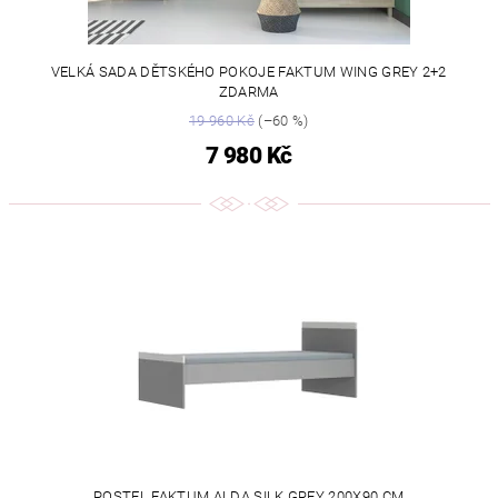
VELKÁ SADA DĚTSKÉHO POKOJE FAKTUM WING GREY 2+2
ZDARMA
19 960 Kč
(–60 %)
7 980 Kč
POSTEL FAKTUM ALDA SILK GREY 200X90 CM