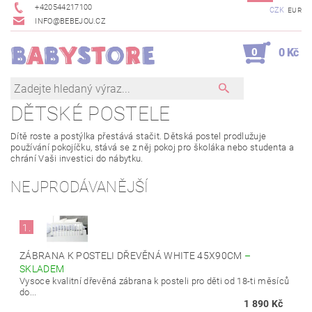
+420544217100
CZK
EUR
INFO@BEBEJOU.CZ
0
0 Kč
DĚTSKÉ POSTELE
Dítě roste a postýlka přestává stačit. Dětská postel prodlužuje
používání pokojíčku, stává se z něj pokoj pro školáka nebo studenta a
chrání Vaši investici do nábytku.
NEJPRODÁVANĚJŠÍ
1.
ZÁBRANA K POSTELI DŘEVĚNÁ WHITE 45X90CM
–
SKLADEM
Vysoce kvalitní dřevěná zábrana k posteli pro děti od 18-ti měsíců
do...
1 890 Kč