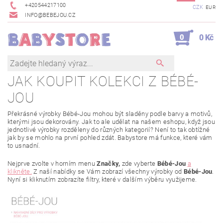
+420544217100
CZK
EUR
INFO@BEBEJOU.CZ
0
0 Kč
JAK KOUPIT KOLEKCI Z BÉBÉ-
JOU
Překrásné výrobky Bébé-Jou mohou být sladěny podle barvy a motivů,
kterými jsou dekorovány. Jak to ale udělat na našem eshopu, když jsou
jednotlivé výrobky rozděleny do různých kategorií? Není to tak obtížné
jak by se mohlo na první pohled zdát. Babystore má funkce, které vám
to usnadní.
Nejprve zvolte v horním menu
Značky,
zde vyberte
Bébé-Jou
a
klikněte.
Z naší nabídky se Vám zobrazí všechny výrobky od
Bébé-Jou
.
Nyní si kliknutím zobrazíte filtry, které v dalším výběru využijeme.