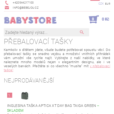
+420544217100
CZK
EUR
INFO@BEBEJOU.CZ
0
0 Kč
PŘEBALOVACÍ TAŠKY
Kamkoliv s dítětem jdete, všude budete potřebovat spoustu věcí. Do
přebalovací tašky se snadno vejdou a množství vnitřních přihrádek
vám umožní vše rychle najít. Vybírejte z naší nabídky, ve které
naleznete mnoho modelů nejen v elegantním designu, ale i ve
veselých barvách. Přečtěte si co všechno "musíte" mít
v přebalovací
tašce!
NEJPRODÁVANĚJŠÍ
1.
INGLESINA TAŠKA APTICA XT DAY BAG TAIGA GREEN
–
SKLADEM