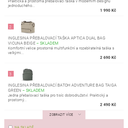
Praktická a prostorná přebalovací taška v moderním designu
jednoduchého...
1 990 Kč
2.
INGLESINA PŘEBALOVACÍ TAŠKA APTICA DUAL BAG
VICUNA BEIGE
–
SKLADEM
Komfortní velice prostorná multifunkční a rozebíratelná taška s
velkými...
2 690 Kč
3.
INGLESINA PŘEBALOVACÍ BATOH ADVENTURE BAG TAIGA
GREEN
–
SKLADEM
Jedna přebalovací taška pro tisíc dobrodružství. Praktický a
prostorný...
2 490 Kč
ZOBRAZIT VÍCE
NA SKLADĚ