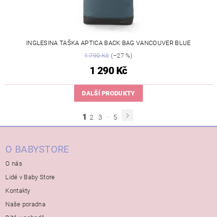
INGLESINA TAŠKA APTICA BACK BAG VANCOUVER BLUE
1 790 Kč
(–27 %)
1 290 Kč
DALŠÍ PRODUKTY
...
1
2
3
5
O BABYSTORE
O nás
Lidé v Baby Store
Kontakty
Naše poradna