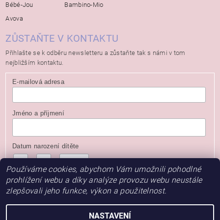
Bébé-Jou
Bambino-Mio
Avova
ZŮSTAŇTE V KONTAKTU
Přihlašte se k odběru newsletteru a zůstaňte tak s námi v tom
nejbližším kontaktu.
E-mailová adresa
Jméno a příjmení
Datum narození dítěte
/
/
( dd / mm / rrrr )
Používáme cookies, abychom Vám umožnili pohodlné
prohlížení webu a díky analýze provozu webu neustále
zlepšovali jeho funkce, výkon a použitelnost.
NASTAVENÍ