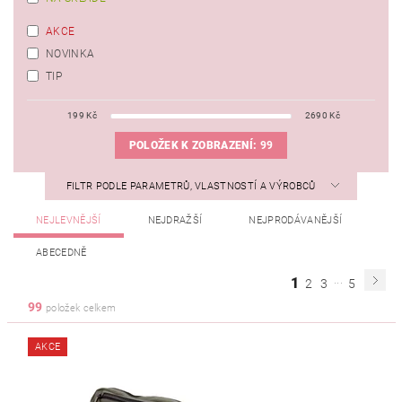
AKCE
NOVINKA
TIP
199
Kč
2690
Kč
POLOŽEK K ZOBRAZENÍ:
99
FILTR PODLE PARAMETRŮ, VLASTNOSTÍ A VÝROBCŮ
NEJLEVNĚJŠÍ
NEJDRAŽŠÍ
NEJPRODÁVANĚJŠÍ
ABECEDNĚ
...
1
2
3
5
99
položek celkem
AKCE