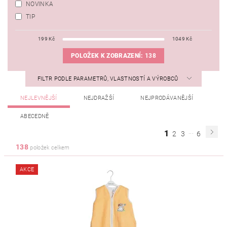
NOVINKA
TIP
199
Kč
1049
Kč
POLOŽEK K ZOBRAZENÍ:
138
FILTR PODLE PARAMETRŮ, VLASTNOSTÍ A VÝROBCŮ
NEJLEVNĚJŠÍ
NEJDRAŽŠÍ
NEJPRODÁVANĚJŠÍ
ABECEDNĚ
...
1
2
3
6
138
položek celkem
AKCE