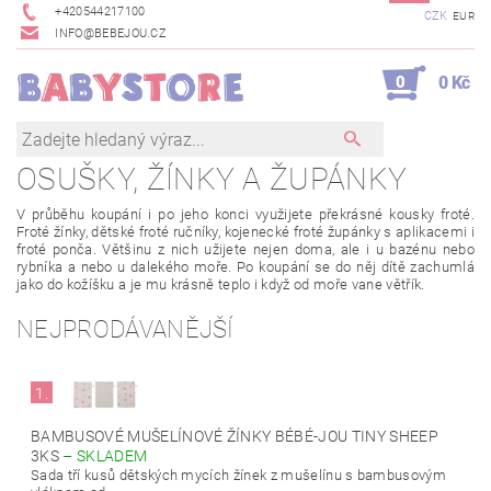
+420544217100
CZK
EUR
INFO@BEBEJOU.CZ
0
0 Kč
OSUŠKY, ŽÍNKY A ŽUPÁNKY
V průběhu koupání i po jeho konci využijete překrásné kousky froté.
Froté žínky, dětské froté ručníky, kojenecké froté župánky s aplikacemi i
froté ponča. Většinu z nich užijete nejen doma, ale i u bazénu nebo
rybníka a nebo u dalekého moře. Po koupání se do něj dítě zachumlá
jako do kožíšku a je mu krásně teplo i když od moře vane větřík.
NEJPRODÁVANĚJŠÍ
1.
BAMBUSOVÉ MUŠELÍNOVÉ ŽÍNKY BÉBÉ-JOU TINY SHEEP
3KS
–
SKLADEM
Sada tří kusů dětských mycích žínek z mušelínu s bambusovým