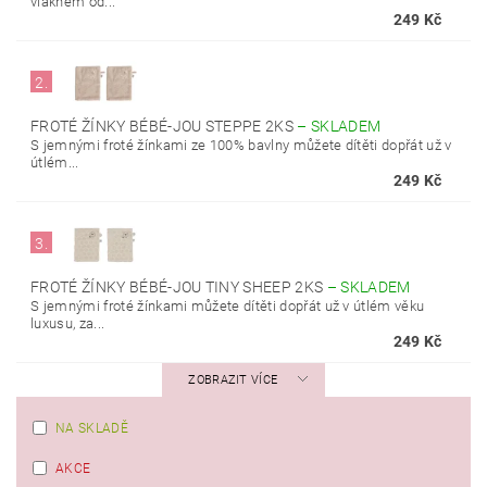
vláknem od...
249 Kč
2.
FROTÉ ŽÍNKY BÉBÉ-JOU STEPPE 2KS
–
SKLADEM
S jemnými froté žínkami ze 100% bavlny můžete dítěti dopřát už v
útlém...
249 Kč
3.
FROTÉ ŽÍNKY BÉBÉ-JOU TINY SHEEP 2KS
–
SKLADEM
S jemnými froté žínkami můžete dítěti dopřát už v útlém věku
luxusu, za...
249 Kč
ZOBRAZIT VÍCE
NA SKLADĚ
AKCE