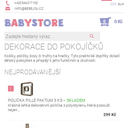
+420544217100
CZK
EUR
INFO@BEBEJOU.CZ
0
0 Kč
DEKORACE DO POKOJÍČKŮ
Košíky, poličky, boxy či truhly na hračky. Tyto praktické doplňky doladí
dětský pokojíček a přispějí k jeho funkčnsti a útulnosti.
NEJPRODÁVANĚJŠÍ
1.
POLIČKA PILLE FAKTUM 3 KS
–
SKLADEM
Krásná lehká dekorativní polička z polystyrenu, která posouží
nejen...
299 Kč