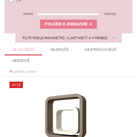
TIP
189
Kč
1249
Kč
POLOŽEK K ZOBRAZENÍ:
4
FILTR PODLE PARAMETRŮ, VLASTNOSTÍ A VÝROBCŮ
NEJLEVNĚJŠÍ
NEJDRAŽŠÍ
NEJPRODÁVANĚJŠÍ
ABECEDNĚ
4
položek celkem
AKCE