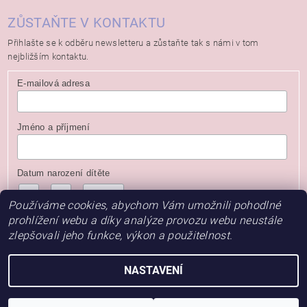
ZŮSTAŇTE V KONTAKTU
Přihlašte se k odběru newsletteru a zůstaňte tak s námi v tom
nejbližším kontaktu.
E-mailová adresa
Jméno a příjmení
Datum narození dítěte
/
/
( dd / mm / rrrr )
Používáme cookies, abychom Vám umožnili pohodlné
prohlížení webu a díky analýze provozu webu neustále
zlepšovali jeho funkce, výkon a použitelnost.
NASTAVENÍ
2026 © Baby Store, všechna práva vyhrazena