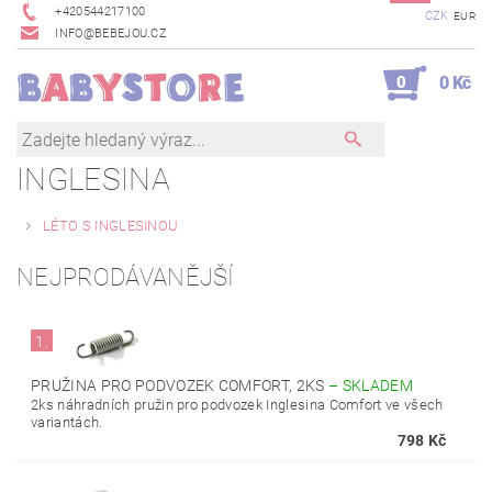
+420544217100
CZK
EUR
INFO@BEBEJOU.CZ
0
0 Kč
INGLESINA
LÉTO S INGLESINOU
NEJPRODÁVANĚJŠÍ
1.
PRUŽINA PRO PODVOZEK COMFORT, 2KS
–
SKLADEM
2ks náhradních pružin pro podvozek Inglesina Comfort ve všech
variantách.
798 Kč