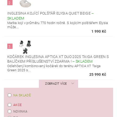
2.
INGLESINA KOJÍCÍ POLŠTÁŘ ELYSIA QUIET BEIGE
–
SKLADEM
Matka kojí v průměru 770 hodin ročně. S kojícím polštářem Elysia
může...
1 990 Kč
3.
KOČÁREK INGLESINA APTICA XT DUO 2025 TAIGA GREEN S
BALÍČKEM PŘÍSLUŠENSTVÍ ZDARMA !
–
SKLADEM
Odlehčený kombinovaný kočárek do terénu APTICA XT Taiga
Green 2025 s...
25 990 Kč
ZOBRAZIT VÍCE
NA SKLADĚ
AKCE
NOVINKA