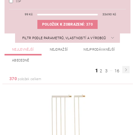
TIP
99
Kč
33490
Kč
POLOŽEK K ZOBRAZENÍ:
370
FILTR PODLE PARAMETRŮ, VLASTNOSTÍ A VÝROBCŮ
NEJLEVNĚJŠÍ
NEJDRAŽŠÍ
NEJPRODÁVANĚJŠÍ
ABECEDNĚ
...
1
2
3
16
370
položek celkem