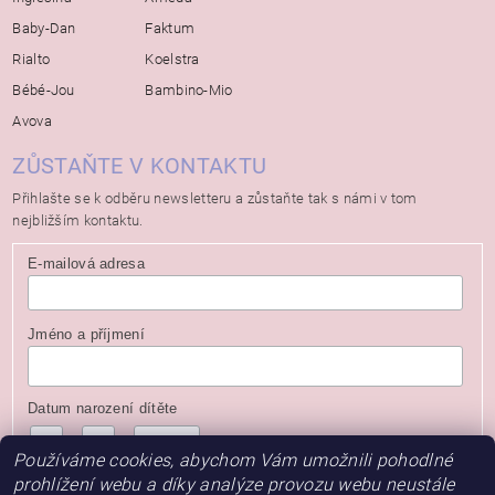
Baby-Dan
Faktum
Rialto
Koelstra
Bébé-Jou
Bambino-Mio
Avova
ZŮSTAŇTE V KONTAKTU
Přihlašte se k odběru newsletteru a zůstaňte tak s námi v tom
nejbližším kontaktu.
E-mailová adresa
Jméno a příjmení
Datum narození dítěte
/
/
( dd / mm / rrrr )
Používáme cookies, abychom Vám umožnili pohodlné
prohlížení webu a díky analýze provozu webu neustále