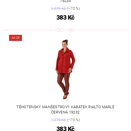
19234
1 279 Kč
(–70 %)
383 Kč
AKCE
TĚHOTENSKÝ MANŠESTROVÝ KABÁTEK RIALTO MARLE
ČERVENÁ 19232
1 279 Kč
(–70 %)
383 Kč