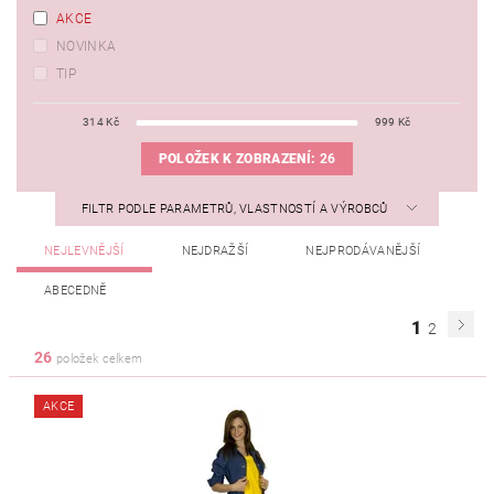
AKCE
NOVINKA
TIP
314
Kč
999
Kč
POLOŽEK K ZOBRAZENÍ:
26
FILTR PODLE PARAMETRŮ, VLASTNOSTÍ A VÝROBCŮ
NEJLEVNĚJŠÍ
NEJDRAŽŠÍ
NEJPRODÁVANĚJŠÍ
ABECEDNĚ
1
2
26
položek celkem
AKCE