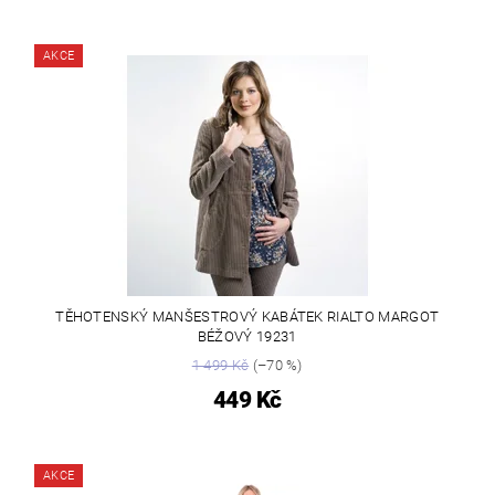
AKCE
TĚHOTENSKÝ MANŠESTROVÝ KABÁTEK RIALTO MARGOT
BÉŽOVÝ 19231
1 499 Kč
(–70 %)
449 Kč
AKCE