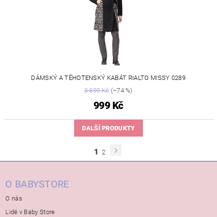
DÁMSKÝ A TĚHOTENSKÝ KABÁT RIALTO MISSY 0289
3 899 Kč
(–74 %)
999 Kč
DALŠÍ PRODUKTY
1
2
O BABYSTORE
O nás
Lidé v Baby Store