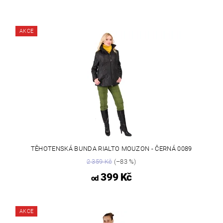
AKCE
TĚHOTENSKÁ BUNDA RIALTO MOUZON - ČERNÁ 0089
2 359 Kč
(–83 %)
399 Kč
od
AKCE