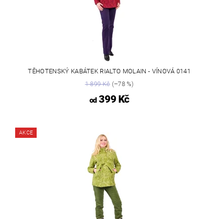
TĚHOTENSKÝ KABÁTEK RIALTO MOLAIN - VÍNOVÁ 0141
1 899 Kč
(–78 %)
399 Kč
od
AKCE