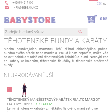
+420544217100
CZK
EUR
INFO@BEBEJOU.CZ
0
0 Kč
TĚHOTENSKÉ BUNDY A KABÁTY
Mnoho nastávajících maminek řeší příhod chladnějšího počasí
bundou svého přítele nebo manžela. Pokud k nim nepatříte, může Vás
oslovit nabídka v oddělení těhotenských kabátků a bund. Nechybí zde
ani kabáty ke kolenům, těhotenské flaušáky, či těhotenské prošívané
bundy.
NEJPRODÁVANĚJŠÍ
1.
TĚHOTENSKÝ MANŠESTROVÝ KABÁTEK RIALTO MARGOT
FIALOVÝ 19237
–
SKLADEM
Lehký těhotenský kabátek z měkkého fialového manšestru se