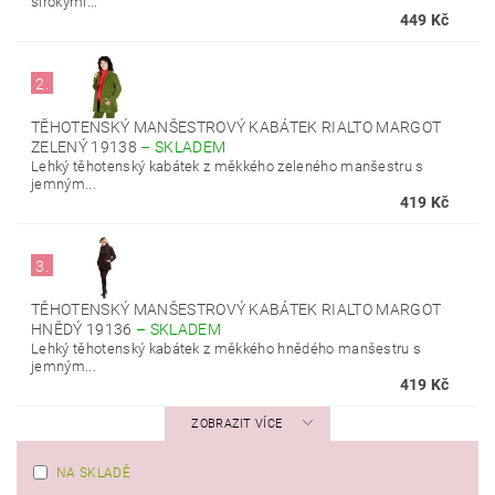
širokými...
449 Kč
2.
TĚHOTENSKÝ MANŠESTROVÝ KABÁTEK RIALTO MARGOT
ZELENÝ 19138
–
SKLADEM
Lehký těhotenský kabátek z měkkého zeleného manšestru s
jemným...
419 Kč
3.
TĚHOTENSKÝ MANŠESTROVÝ KABÁTEK RIALTO MARGOT
HNĚDÝ 19136
–
SKLADEM
Lehký těhotenský kabátek z měkkého hnědého manšestru s
jemným...
419 Kč
ZOBRAZIT VÍCE
NA SKLADĚ