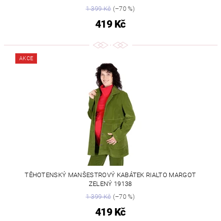
1 399 Kč
(–70 %)
419 Kč
AKCE
TĚHOTENSKÝ MANŠESTROVÝ KABÁTEK RIALTO MARGOT
ZELENÝ 19138
1 399 Kč
(–70 %)
419 Kč