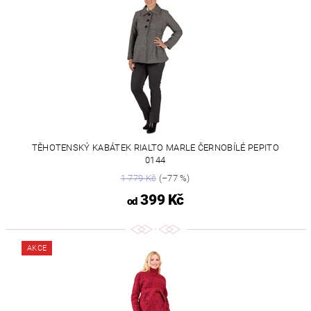
TĚHOTENSKÝ KABÁTEK RIALTO MARLE ČERNOBÍLÉ PEPITO
0144
1 779 Kč
(–77 %)
399 Kč
od
AKCE