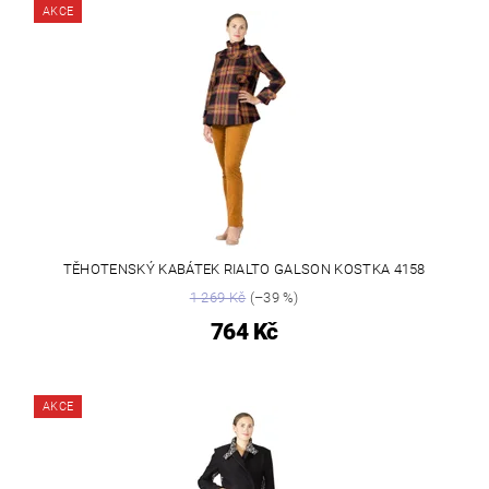
AKCE
TĚHOTENSKÝ KABÁTEK RIALTO GALSON KOSTKA 4158
1 269 Kč
(–39 %)
764 Kč
AKCE