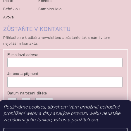
Rialto
Koelstra
Bébé-Jou
Bambino-Mio
Avova
ZŮSTAŇTE V KONTAKTU
Přihlašte se k odběru newsletteru a zůstaňte tak s námi v tom
nejbližším kontaktu.
E-mailová adresa
Jméno a příjmení
Datum narození dítěte
/
/
( dd / mm / rrrr )
Používáme cookies, abychom Vám umožnili pohodlné
prohlížení webu a díky analýze provozu webu neustále
zlepšovali jeho funkce, výkon a použitelnost.