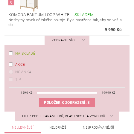
3.
KOMODA FAKTUM LOOP WHITE
–
SKLADEM
Nezbytný prvek dětského pokoje. Byla navržena tak, aby se vešla
do...
9 990 Kč
ZOBRAZIT VÍCE
NA SKLADĚ
AKCE
NOVINKA
TIP
1590
Kč
19990
Kč
POLOŽEK K ZOBRAZENÍ:
8
FILTR PODLE PARAMETRŮ, VLASTNOSTÍ A VÝROBCŮ
NEJLEVNĚJŠÍ
NEJDRAŽŠÍ
NEJPRODÁVANĚJŠÍ