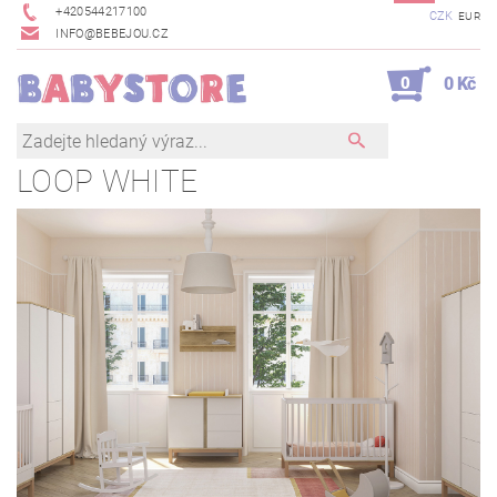
+420544217100
CZK
EUR
INFO@BEBEJOU.CZ
0
0 Kč
LOOP WHITE