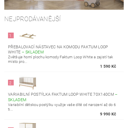
NEJPRODÁVANĚJŠÍ
1.
PŘEBALOVACÍ NÁSTAVEC NA KOMODU FAKTUM LOOP
WHITE
–
SKLADEM
Zvětšuje horní plochu komody Faktum Loop White a zajistí tak
místo pro...
1 590 Kč
2.
VARIABILNÍ POSTÝLKA FAKTUM LOOP WHITE 70X140CM
–
SKLADEM
Variabilní dětskou postýlku využije vaše dítě od narození až do 6
ti...
9 990 Kč