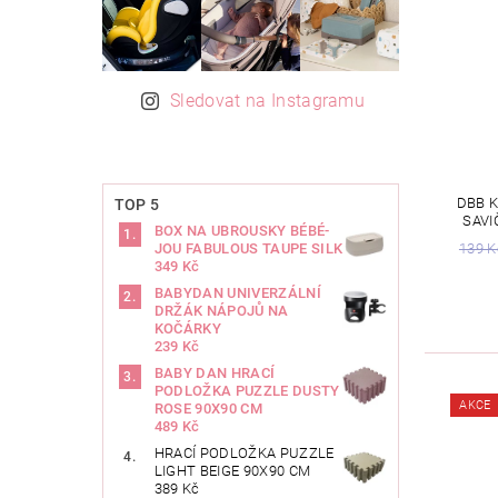
Sledovat na Instagramu
DBB K
TOP 5
SAVI
BOX NA UBROUSKY BÉBÉ-
139 K
JOU FABULOUS TAUPE SILK
349 Kč
BABYDAN UNIVERZÁLNÍ
DRŽÁK NÁPOJŮ NA
KOČÁRKY
239 Kč
BABY DAN HRACÍ
PODLOŽKA PUZZLE DUSTY
AKCE
ROSE 90X90 CM
489 Kč
HRACÍ PODLOŽKA PUZZLE
LIGHT BEIGE 90X90 CM
389 Kč