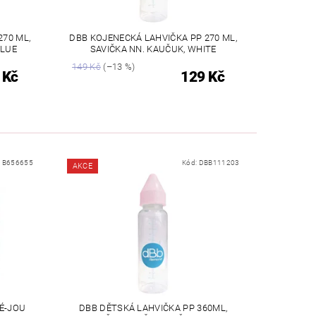
270 ML,
DBB KOJENECKÁ LAHVIČKA PP 270 ML,
BLUE
SAVIČKA NN. KAUČUK, WHITE
149 Kč
(–13 %)
 Kč
129 Kč
:
B656655
Kód:
DBB111203
AKCE
É-JOU
DBB DĚTSKÁ LAHVIČKA PP 360ML,