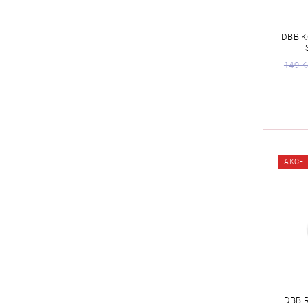
DBB K
149 K
AKCE
DBB 