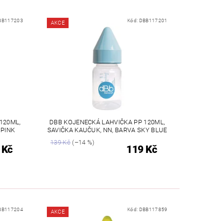
BB117203
Kód:
DBB117201
AKCE
120ML,
DBB KOJENECKÁ LAHVIČKA PP 120ML,
 PINK
SAVIČKA KAUČUK, NN, BARVA SKY BLUE
139 Kč
(–14 %)
 Kč
119 Kč
BB117204
Kód:
DBB117859
AKCE