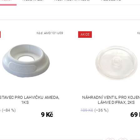
Kód:
AMD101U09
K
AKCE
STAVEC PRO LAHVIČKU AMEDA,
NÁHRADNÍ VENTIL PRO KOJE
1KS
LÁHVE DIFRAX, 2KS
č
(–84 %)
109 Kč
(–36 %)
9 Kč
69 