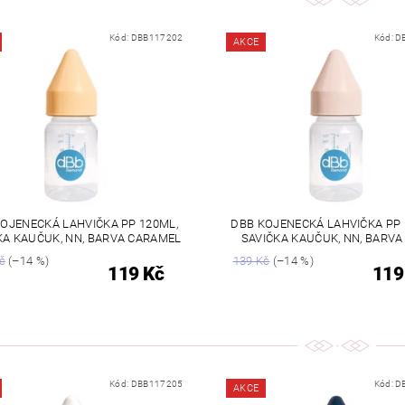
Kód:
DBB117202
Kód:
D
AKCE
OJENECKÁ LAHVIČKA PP 120ML,
DBB KOJENECKÁ LAHVIČKA PP 
KA KAUČUK, NN, BARVA CARAMEL
SAVIČKA KAUČUK, NN, BARVA
č
(–14 %)
139 Kč
(–14 %)
119 Kč
119
Kód:
DBB117205
Kód:
D
AKCE