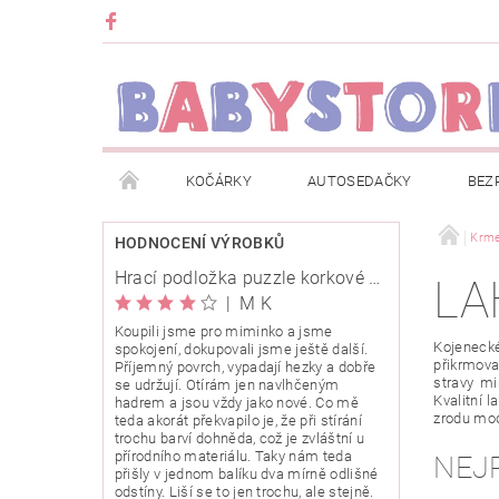
KOČÁRKY
AUTOSEDAČKY
BEZ
METRÁŽ
ZNAČKY
ROZBALENO NEBO Z
Krme
HODNOCENÍ VÝROBKŮ
Hrací podložka puzzle korkové 120x120cm
LA
OBCHODNÍ PODMÍNKY
INFORMACE O EVIDENCI
|
M K
Koupili jsme pro miminko a jsme
Kojenecké
spokojení, dokupovali jsme ještě další.
O NÁS
KARIERA
KLUB BABYSTORE
přikrmova
Příjemný povrch, vypadají hezky a dobře
stravy mi
se udržují. Otírám jen navlhčeným
Kvalitní 
hadrem a jsou vždy jako nové. Co mě
zrodu mod
teda akorát překvapilo je, že při stírání
trochu barví dohněda, což je zvláštní u
přírodního materiálu. Taky nám teda
NEJ
přišly v jednom balíku dva mírně odlišné
odstíny. Liší se to jen trochu, ale stejně.