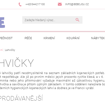
+420544217100
INFO@BEBEJOU.CZ
PEČNOST
PÉČE
KRMENÍ
KOUPÁNÍ
NÁBYTEK
 VÝSTAVY
ní
Lahvičky
JAK SPRÁVNĚ ÚRČIT VELIKOST
JAK KOUPIT KOL
HVIČKY
 TRŽEB EET
INFORMACE O ZPRACOVÁNÍ OSOBNÍCH ÚDAJŮ
 lahvičky patří neodmyslitelně na seznam základních kojeneckých potřeb.
NEWSLETTERY
ODSTOUPENÍ OD SMLOUVY
MOJE OB
t nepotřebuje. Ale již po prvním měsíci jejich procento rychle klesá, a v 
minka nebo jeho přikrmování vyžaduje maximální až úzkostlivou hygienu
lahvička a savička je přitom úplným základem. V tomto oddělení naleznete 
erních hygienických kojeneckých lahví a dodnes je ve Francii vyrábí.
PRODÁVANĚJŠÍ