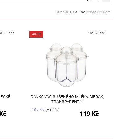
1
3
62
Stránka
z
-
položek celkem
ód:
DF666
Kód:
DF668
AKCE
NECKÉ
DÁVKOVAČ SUŠENÉHO MLÉKA DIFRAX,
TRANSPARENTNÍ
189 Kč
(–37 %)
Kč
119 Kč