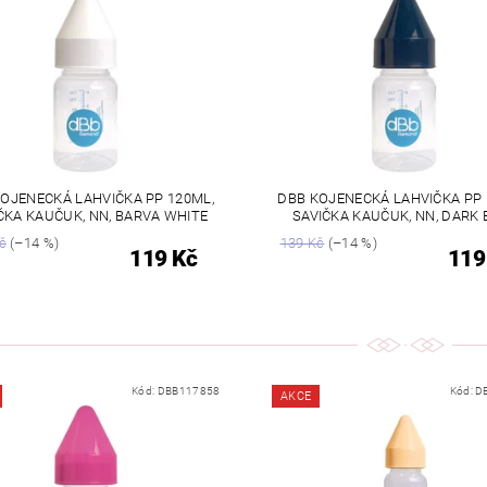
OJENECKÁ LAHVIČKA PP 120ML,
DBB KOJENECKÁ LAHVIČKA PP 
ČKA KAUČUK, NN, BARVA WHITE
SAVIČKA KAUČUK, NN, DARK 
č
(–14 %)
139 Kč
(–14 %)
119 Kč
119
Kód:
DBB117858
Kód:
D
AKCE