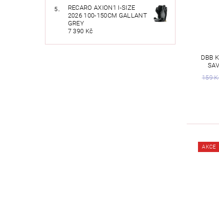
RECARO AXION1 I-SIZE
2026 100-150CM GALLANT
GREY
7 390 Kč
DBB K
SAV
159 K
AKCE