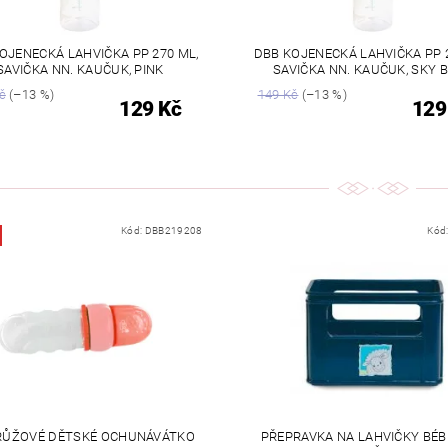
OJENECKÁ LAHVIČKA PP 270 ML,
DBB KOJENECKÁ LAHVIČKA PP 
SAVIČKA NN. KAUČUK, PINK
SAVIČKA NN. KAUČUK, SKY 
č
(–13 %)
149 Kč
(–13 %)
129 Kč
129
Kód:
DBB219208
Kód
RŮŽOVÉ DĚTSKÉ OCHUNÁVÁTKO
PŘEPRAVKA NA LAHVIČKY BÉB