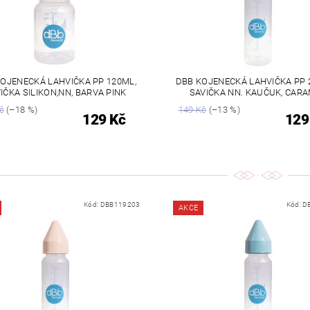
OJENECKÁ LAHVIČKA PP 120ML,
DBB KOJENECKÁ LAHVIČKA PP 
IČKA SILIKON,NN, BARVA PINK
SAVIČKA NN. KAUČUK, CAR
č
(–18 %)
149 Kč
(–13 %)
129 Kč
129
Kód:
DBB119203
Kód:
D
AKCE