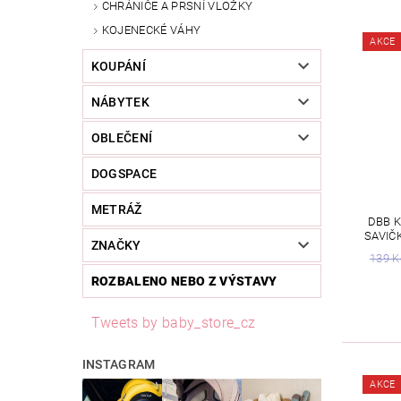
CHRÁNIČE A PRSNÍ VLOŽKY
KOJENECKÉ VÁHY
AKCE
KOUPÁNÍ
NÁBYTEK
OBLEČENÍ
DOGSPACE
METRÁŽ
DBB K
SAVIČ
ZNAČKY
139 K
ROZBALENO NEBO Z VÝSTAVY
Tweets by baby_store_cz
INSTAGRAM
AKCE