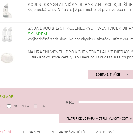
KOJENECKÁ S-LAHVIČKA DIFRAX. ANTIKOLIK, STŘÍB
Kojenecká lahev Difrax je již po mnoho let první volbou mim
SADA DVOU BÍLÝCH KOJENECKÝCH S-LAHVIČEK DIFR
SKLADEM
Zvýhodněná sada dvou kojeneckých S-lahviček Difrax 250 ml v
NÁHRADNÍ VENTIL PRO KOJENECKÉ LÁHVE DIFRAX, 
Difrax antikolikové ventily jsou nedílnou součástí našich pop
ZOBRAZIT VÍCE
SKLADĚ
9
Kč
CE
NOVINKA
TIP
FILTR PODLE PARAMETRŮ, VLASTNOSTÍ 
VNĚJŠÍ
NEJDRAŽŠÍ
NEJPRODÁVANĚJŠÍ
ABECEDNĚ