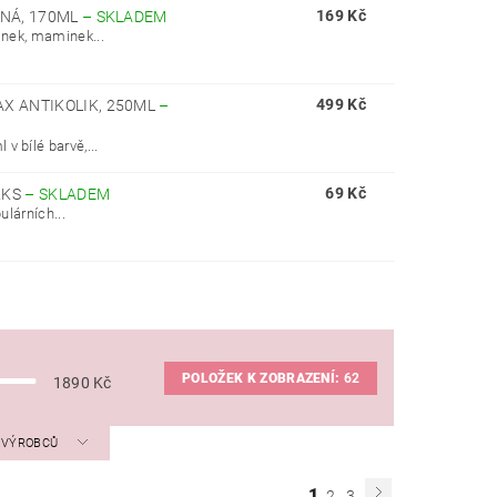
169 Kč
RNÁ, 170ML
–
SKLADEM
inek, maminek...
499 Kč
AX ANTIKOLIK, 250ML
–
 bílé barvě,...
69 Kč
2KS
–
SKLADEM
ulárních...
POLOŽEK K ZOBRAZENÍ:
62
1890
Kč
A VÝROBCŮ
1
2
3