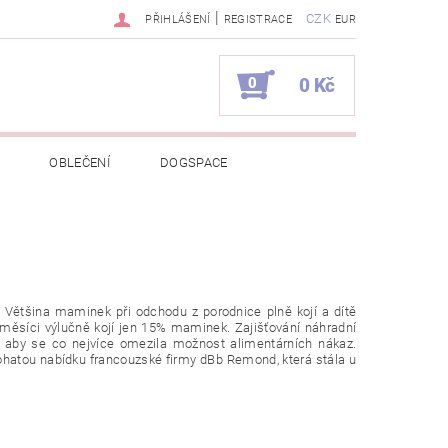
|
CZK
PŘIHLÁŠENÍ
REGISTRACE
EUR
0
0 Kč
OBLEČENÍ
DOGSPACE
EKCI Z BÉBÉ-JOU
NAPIŠTE NÁM
KONTAKTY
 Většina maminek při odchodu z porodnice plně kojí a dítě
JEDNÁVKA
6. měsíci výlučně kojí jen 15% maminek. Zajišťování náhradní
, aby se co nejvíce omezila možnost alimentárních nákaz.
bohatou nabídku francouzské firmy dBb Remond, která stála u