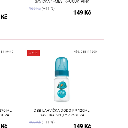
SAVIČKA 4+MĚS. KAUČUK, PINK
169 Kč
(–11 %)
149 Kč
 Kč
BB119449
Kód:
DBB117600
AKCE
270 ML,
DBB LAHVIČKA DODO PP 120ML,
YSOVÁ
SAVIČKA NN.,TYRKYSOVÁ
169 Kč
(–11 %)
 Kč
149 Kč