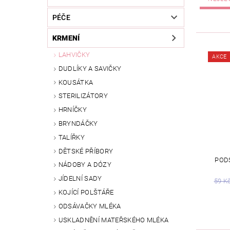
PÉČE
KRMENÍ
LAHVIČKY
AKCE
DUDLÍKY A SAVIČKY
KOUSÁTKA
STERILIZÁTORY
HRNÍČKY
BRYNDÁČKY
TALÍŘKY
DĚTSKÉ PŘÍBORY
POD
NÁDOBY A DÓZY
JÍDELNÍ SADY
59 K
KOJÍCÍ POLŠTÁŘE
ODSÁVAČKY MLÉKA
USKLADNĚNÍ MATEŘSKÉHO MLÉKA