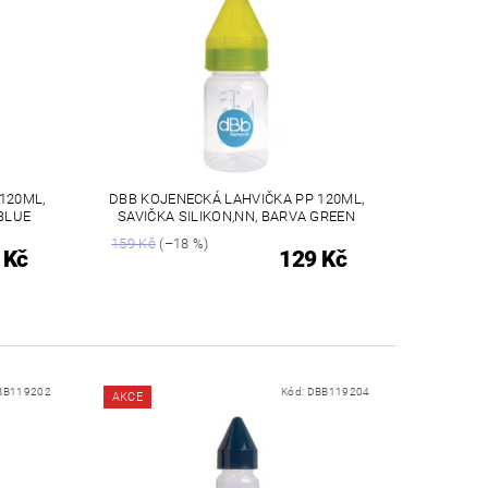
120ML,
DBB KOJENECKÁ LAHVIČKA PP 120ML,
BLUE
SAVIČKA SILIKON,NN, BARVA GREEN
159 Kč
(–18 %)
 Kč
129 Kč
BB119202
Kód:
DBB119204
AKCE