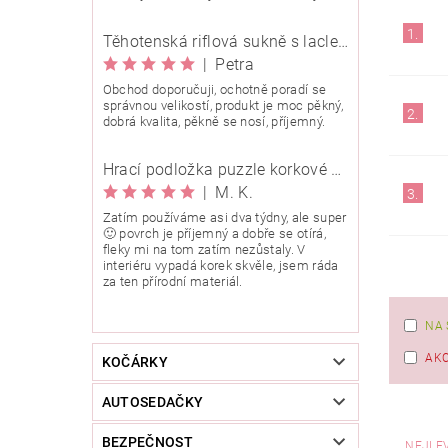
1.
Těhotenská riflová sukně s laclem Rialto Wingles 01753
|
Petra
Obchod doporučuji, ochotně poradí se
správnou velikostí, produkt je moc pěkný,
2.
dobrá kvalita, pěkně se nosí, příjemný.
Hrací podložka puzzle korkové 90x90 cm
|
M. K.
3.
Zatím používáme asi dva týdny, ale super
🙂 povrch je příjemný a dobře se otírá,
fleky mi na tom zatím nezůstaly. V
interiéru vypadá korek skvěle, jsem ráda
za ten přírodní materiál.
NA 
AK
KOČÁRKY
AUTOSEDAČKY
BEZPEČNOST
NEJLE