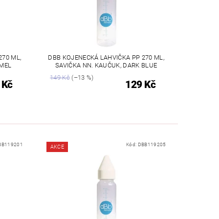
270 ML,
DBB KOJENECKÁ LAHVIČKA PP 270 ML,
AMEL
SAVIČKA NN. KAUČUK, DARK BLUE
149 Kč
(–13 %)
 Kč
129 Kč
BB119201
Kód:
DBB119205
AKCE