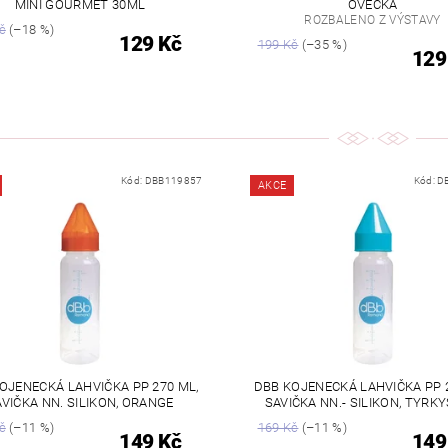
MINI GOURMET 30ML
OVEČKA
ROZBALENO Z VÝSTAVY
č
(–18 %)
129 Kč
199 Kč
(–35 %)
129
Kód:
DBB119857
Kód:
D
AKCE
OJENECKÁ LAHVIČKA PP 270 ML,
DBB KOJENECKÁ LAHVIČKA PP 
AVIČKA NN. SILIKON, ORANGE
SAVIČKA NN.- SILIKON, TYRK
č
(–11 %)
169 Kč
(–11 %)
149 Kč
149