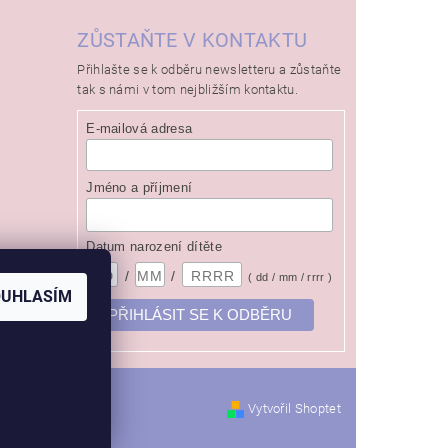
ZŮSTAŇTE V KONTAKTU
Přihlašte se k odběru newsletteru a zůstaňte
tak s námi v tom nejbližším kontaktu.
E-mailová adresa
Jméno a příjmení
Datum narození dítěte
/
/
( dd / mm / rrrr )
OUHLASÍM
Vytvořil Shoptet