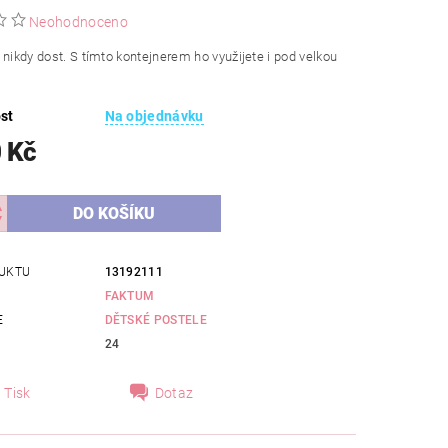
Neohodnoceno
 nikdy dost. S tímto kontejnerem ho využijete i pod velkou
st
Na objednávku
 Kč
UKTU
13192111
FAKTUM
E
DĚTSKÉ POSTELE
24
Tisk
Dotaz