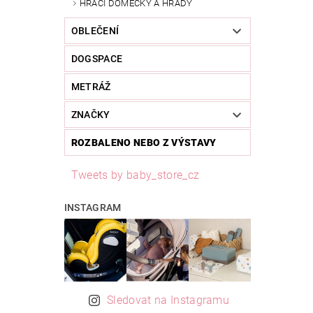
HRACÍ DOMEČKY A HRADY
OBLEČENÍ
DOGSPACE
METRÁŽ
ZNAČKY
ROZBALENO NEBO Z VÝSTAVY
Tweets by baby_store_cz
INSTAGRAM
Sledovat na Instagramu