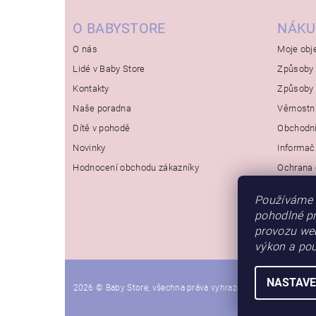
O BABYSTORE
NÁKU
O nás
Moje obj
Lidé v Baby Store
Způsoby 
Kontakty
Způsoby 
Naše poradna
Věrnostn
Dítě v pohodě
Obchodn
Novinky
Informač
Hodnocení obchodu zákazníky
Ochrana 
Používáme 
pohodlné pr
provozu web
výkon a pou
NASTAVE
2026 © Baby Store, všechna práva vyhrazena