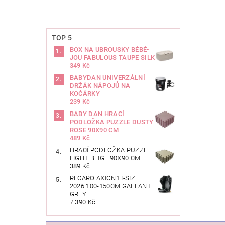
TOP 5
BOX NA UBROUSKY BÉBÉ-
JOU FABULOUS TAUPE SILK
349 Kč
BABYDAN UNIVERZÁLNÍ
DRŽÁK NÁPOJŮ NA
KOČÁRKY
239 Kč
BABY DAN HRACÍ
PODLOŽKA PUZZLE DUSTY
ROSE 90X90 CM
489 Kč
HRACÍ PODLOŽKA PUZZLE
LIGHT BEIGE 90X90 CM
389 Kč
RECARO AXION1 I-SIZE
2026 100-150CM GALLANT
GREY
7 390 Kč