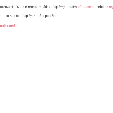
istrovaní uživatelé mohou vkládat příspěvky. Prosím
přihlaste se
nebo se
re
í, kdo napíše příspěvek k této položce.
 hodnocení