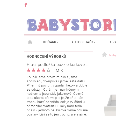
KOČÁRKY
AUTOSEDAČKY
BEZ
METRÁŽ
ZNAČKY
ROZBALENO NEBO Z
Náby
HODNOCENÍ VÝROBKŮ
Hrací podložka puzzle korkové 120x120cm
OBCHODNÍ PODMÍNKY
INFORMACE O EVIDENCI
|
M K
Koupili jsme pro miminko a jsme
spokojení, dokupovali jsme ještě další.
O NÁS
KARIERA
KLUB BABYSTORE
Příjemný povrch, vypadají hezky a dobře
se udržují. Otírám jen navlhčeným
hadrem a jsou vždy jako nové. Co mě
teda akorát překvapilo je, že při stírání
trochu barví dohněda, což je zvláštní u
přírodního materiálu. Taky nám teda
přišly v jednom balíku dva mírně odlišné
odstíny. Liší se to jen trochu, ale stejně.