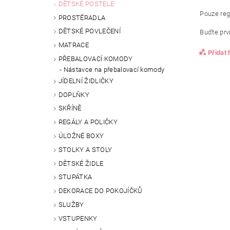
DĚTSKÉ POSTELE
Pouze reg
PROSTĚRADLA
DĚTSKÉ POVLEČENÍ
Buďte prvn
MATRACE
Přidat
PŘEBALOVACÍ KOMODY
Nástavce na přebalovací komody
JÍDELNÍ ŽIDLIČKY
DOPLŇKY
SKŘÍNĚ
REGÁLY A POLIČKY
ÚLOŽNÉ BOXY
STOLKY A STOLY
DĚTSKÉ ŽIDLE
STUPÁTKA
DEKORACE DO POKOJÍČKŮ
SLUŽBY
VSTUPENKY