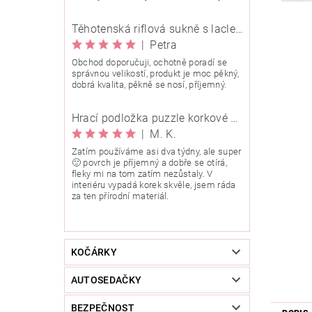
Těhotenská riflová sukně s laclem Rialto Wingles 01753
|
Petra
Obchod doporučuji, ochotně poradí se
správnou velikostí, produkt je moc pěkný,
dobrá kvalita, pěkně se nosí, příjemný.
Hrací podložka puzzle korkové 90x90 cm
|
M. K.
Zatím používáme asi dva týdny, ale super
🙂 povrch je příjemný a dobře se otírá,
fleky mi na tom zatím nezůstaly. V
interiéru vypadá korek skvěle, jsem ráda
za ten přírodní materiál.
KOČÁRKY
AUTOSEDAČKY
BEZPEČNOST