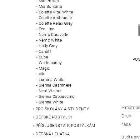
Mia PopUp
Mia Sonoma
Colette Vital White
Colette Anthracite
Colette Relax Grey
Eco Line
Némó Caravelle
Némó White
Holly Grey
Cardiff
Cube
POS
White bunny
Magic
Viki
Lumina White
Sienna Cashmere
Nest Walnut
Sienna Cappuccino
Sienna White
Hmotnos
PRO ŠKOLÁKY A STUDENTY
Druh
DĚTSKÉ POSTÝLKY
řada
PŘÍSLUŠENSTVÍ K POSTÝLKÁM
DĚTSKÁ LEHÁTKA
Buďte prvn