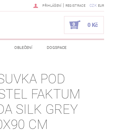
|
CZK
PŘIHLÁŠENÍ
REGISTRACE
EUR
0
0 Kč
OBLEČENÍ
DOGSPACE
EKCI Z BÉBÉ-JOU
SUVKA POD
NAPIŠTE NÁM
KONTAKTY
STEL FAKTUM
JEDNÁVKA
DA SILK GREY
0X90 CM