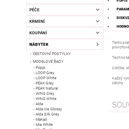
POPIS
PARAM
PÉČE
DISKU
KRMENÍ
HODNO
KOUPÁNÍ
Tento pra
NÁBYTEK
povrchová
CESTOVNÍ POSTÝLKY
Technické
MODELOVÉ ŘADY
Poppi
Údržba: st
LOOP Grey
LOOP White
Každý výr
zálohy.
PEAK Grey
PEAK Natural
WING Grey
WING White
SOU
Alda
Alda Ice Glossy
Alda Silk Grey
Makaó
Mia White