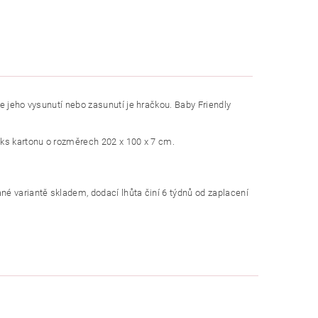
e jeho vysunutí nebo zasunutí je hračkou. Baby Friendly
 ks kartonu o rozměrech 202 x 100 x 7 cm.
né variantě skladem, dodací lhůta činí 6 týdnů od zaplacení