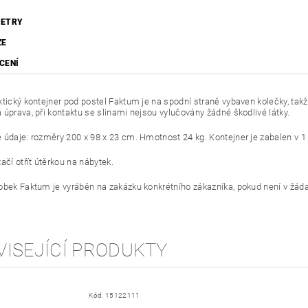
ETRY
ZE
CENÍ
ktický kontejner pod postel Faktum je na spodní straně vybaven kolečky, takž
 úprava, při kontaktu se slinami nejsou vylučovány žádné škodlivé látky.
 údaje: rozměry 200 x 98 x 23 cm. Hmotnost 24 kg. Kontejner je zabalen v 1
ačí otřít útěrkou na nábytek.
obek Faktum je vyráběn na zakázku konkrétního zákazníka, pokud není v žáda
VISEJÍCÍ PRODUKTY
Kód:
15122111