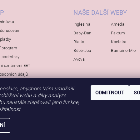
P
NAŠE DALŠÍ WEBY
ednávka
Inglesina
Ameda
doručování
Baby-Dan
Faktum
platby
Rialto
Koelstra
í program
Bébé-Jou
Bambino-Mio
í podmínky
Avova
ní oznámení EET
osobních údajů
cookies, abychom Vám umožnili
ODMÍTNOUT
S
ohlížení webu a díky analýze
u neustále zlepšovali jeho funkce,
žitelnost.
NÍ