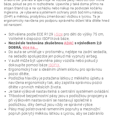
báze, pokud se pro ni rozhodnete. Upevníte ji také doma přímo na
stojan Stand Up a na vycházku nebo nákup na podvozek kočárku
Inglesina.
Je vybavena systémem ochrany proti bočnímu nárazu
(SHP) a měkkou, prodyšnou zmenšovací vložkou s lycrou. Ta je
ergonomicky navržena pro podporu správného držení těla dítěte hned
od narození.
Schválena podle ECE R129
i-Size
pro děti do výšky 75 cm,
Volitelně k dispozici ISOFIXová báze,
Nezávisle testována zkušebnou
ADAC
s výsledkem 2,0
DOBRÁ,
vice na...
Do auta se umísťuje v protisměru, nejlépe na zadní sedadla,
na sedadlo spolujezdce jen pokud má vypnutý airbag.
V autě může být upevněna pásy vozidla nebo pokud ji
dokoupíte pomocí báze
ISOFIX
.
Ergonomický tvar s ideálním úhlem sklonu pro správnou
pozici dítěte,
Podložka hlavičky je potažena látkou z měkkého úpletu a
navržena ergonomicky tak, aby zajistila správnou pozici
dítěte v prvních měsících života.
Je také výškově nastavitelná s centrální systémem ovládání.
Tříbodové bezpečnostní pásy jsou s podložkou propojeny a
při výškovém nastavování se nastavují společně s
podložkou, díky čemuž jsou vždy ve správné výšce.
Pásy mají polstrované ramenními popruhy a mezinožní
popruh pokrytý měkkou látkou s Lycrou, aby se zabránilo