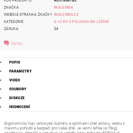
KÓD PRODUKTU
AS51S0BTB2
ZNAČKA
INGLESINA
WEBOVÁ STRÁNKA ZNAČKY
INGLESINA.CZ
KATEGORIE
0-13 KG S POLOHOU NA LEŽENÍ
ZÁRUKA
24
Dotaz
POPIS
PARAMETRY
VIDEO
SOUBORY
DISKUZE
HODNOCENÍ
Ergonomický tvar, velkorysé rozměry a optimální úhel sklonu, vedou k
maximu pohodlí a bezpečí pro Vaše dítě. Je velmi lehká (4,75kg),
snadno se přenáší a upevňuje ve vozidle pásy nebo do ISOFIXové