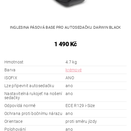
INGLESINA PÁSOVÁ BASE PRO AUTOSEDAČKU DARWIN BLACK
1 490 Kč
Hmotnost
4.7 kg
Barva
krémové
ISOFIX
ANO
Lze připevnit autosedačku
ano
Nastavitelná rukojeť na nošení
ano
sedačky
Odpovídá normě
ECE R129 i-Size
Ochrana proti bočnímu nárazu
ano
Orientace
proti směru jízdy
Polohování
ano