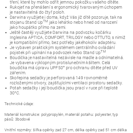
tření, které by mohlo odřít jemnou pokožku vašeho dítěte.
Rukojeť na přenášení s ergonomický tvarovaným úchopem
je nastavitelná do čtyř poloh.
Darwina využijete i doma, když Vás již dítě pozoruje, tak na
TM
stojanu Stand Up
jako lehátko nebo hned od narození
jako houpátko přímo na zemi.
Ještě častěji využijete Darwina na podvozku kočárku
Inglesina APTICA, COMFORT, TRILOGY nebo OTTUTO, s nimiž
je kompatibilní přímo, bez potřeby jakéhokoliv adaptéru.
Je vybaven praktickým systémem centrálního ovládání
TM
pojistek při upínání na podvozek nebo Stand Up
Boudička je nastavitelná nezávisle na madle a odnímatelná.
Je vybavena výklopným protislunečním kšiltem. Celá
+
boudička má úpravu UPF50
pro ochranu dítěte před UV
zářením.
Skořepina sedačky je perforovaná 149 rovnoměrně
rozloženými otvory, zajišťujícími ventilaci prostoru sedačky.
Potah sedačky i její boudička jsou prací v ruce při teplotě
30°C.
Technické údaje:
Materiál konstrukce: polypropylén, materiál potahu: polyester, typ
pásů: 3bodové
Vnitřní rozměry: šířka opěrky zad 27 cm, délka opěrky zad 51 cm délka