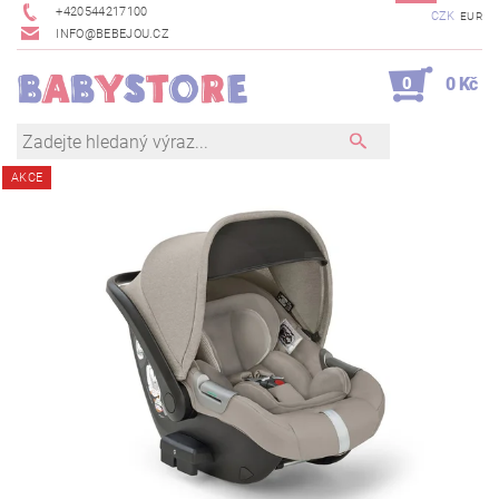
+420544217100
CZK
EUR
INFO@BEBEJOU.CZ
0
0 Kč
AKCE