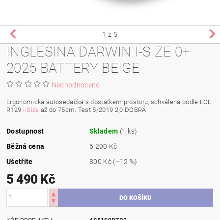
1
z 5
INGLESINA DARWIN I-SIZE 0+
2025 BATTERY BEIGE
Neohodnoceno
Ergonomická autosedačka s dostatkem prostoru, schválena podle ECE
R129
i-Size
až do 75cm. Test 5/2019 2,0 DOBRÁ.
Dostupnost
Skladem
(1 ks)
Běžná cena
6 290 Kč
Ušetříte
800 Kč
(–12 %)
5 490 Kč