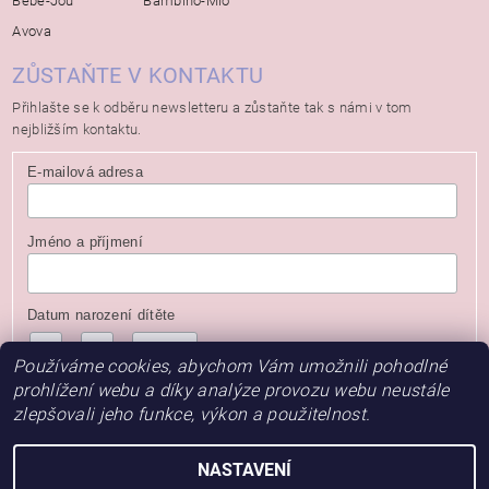
Bébé-Jou
Bambino-Mio
Avova
ZŮSTAŇTE V KONTAKTU
Přihlašte se k odběru newsletteru a zůstaňte tak s námi v tom
nejbližším kontaktu.
E-mailová adresa
Jméno a příjmení
Datum narození dítěte
/
/
( dd / mm / rrrr )
Používáme cookies, abychom Vám umožnili pohodlné
prohlížení webu a díky analýze provozu webu neustále
zlepšovali jeho funkce, výkon a použitelnost.
NASTAVENÍ