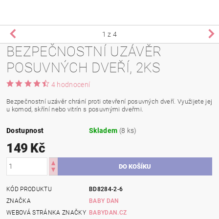
1
z 4
BEZPEČNOSTNÍ UZÁVĚR
POSUVNÝCH DVEŘÍ, 2KS
4 hodnocení
Bezpečnostní uzávěr chrání proti otevření posuvných dveří. Využijete jej
u komod, skříní nebo vitrín s posuvnými dveřmi.
Dostupnost
Skladem
(8 ks)
149 Kč
KÓD PRODUKTU
BD8284-2-6
ZNAČKA
BABY DAN
WEBOVÁ STRÁNKA ZNAČKY
BABYDAN.CZ