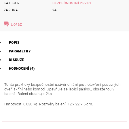
KATEGORIE
BEZPEČNOSTNÍ PRVKY
ZÁRUKA
24
Dotaz
POPIS
PARAMETRY
DISKUZE
HODNOCENÍ (4)
Tento praktický bezpečnostní uzávěr chrání proti otevření posuvných
dveří skříní nebo komod. Upevňuje se lepící páskou, obsaženou v
balení . Balení obsahuje 2ks.
Hmotnost: 0,030 kg. Rozměry balení: 12 x 22 x 5 cm.