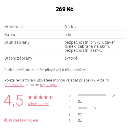
269 Kč
Hmotnost
0.1 kg
Barva
bílé
Druh zábrany
bezpečnostní prvky, uzavěr
dvířek, zábrana na skříň,
bezpečnostní zámky
Určení zábrany
bytové
Buďte první, kdo napíše příspěvek k této položce.
Pouze registrovaní uživatelé mohou vkládat příspěvky. Prosím
přihlaste se
nebo se
registrujte
.
4,5
5
3x
4
0x
4 hodnocení
3
1x
2
0x
Přidat hodnocení
1
0x