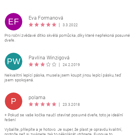
Eva Formanová
EF
|
3.3.2022
Pro roční zvědavé dítko skvělá pomůcka ,díky které nepřekoná posuvné
dveře.
Pavlína Winzigová
PW
|
24.2.2019
Nekvalitní lepící páska, musela jsem koupit jinou lepící pásku, teď
jsem spokojená.
polama
P
|
23.3.2018
+ Pokud se vaše kočka naučí otevírat posuvné dveře, toto je ideální
řešení
Vybalíte, přilepíte a je hotovo. Je super, že plast je opravdu kvalitní,
protože než si zvyknete, tak to několikrát utrhnete. Funguje to