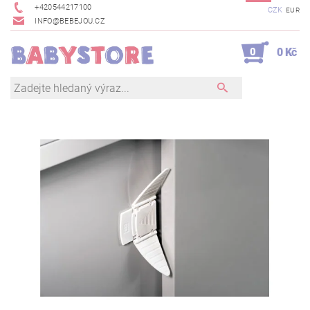
+420544217100
CZK
EUR
INFO@BEBEJOU.CZ
0
0 Kč