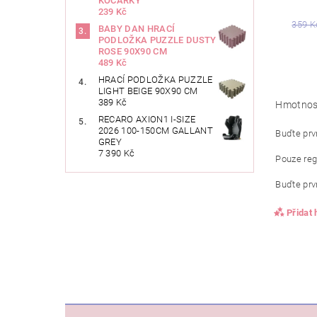
KOČÁRKY
239 Kč
359 K
BABY DAN HRACÍ
PODLOŽKA PUZZLE DUSTY
ROSE 90X90 CM
489 Kč
HRACÍ PODLOŽKA PUZZLE
LIGHT BEIGE 90X90 CM
389 Kč
Hmotnos
RECARO AXION1 I-SIZE
2026 100-150CM GALLANT
Buďte prvn
GREY
7 390 Kč
Pouze reg
Buďte prvn
Přidat