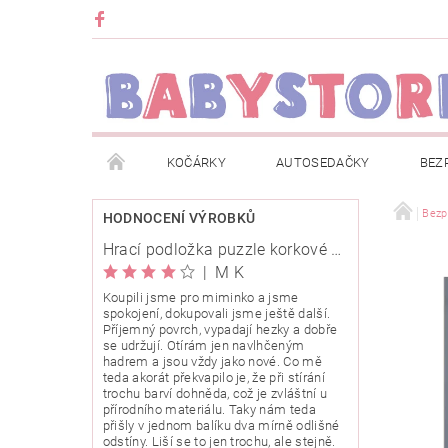
KOČÁRKY
AUTOSEDAČKY
BEZ
METRÁŽ
ZNAČKY
ROZBALENO NEBO Z
Bezp
HODNOCENÍ VÝROBKŮ
Hrací podložka puzzle korkové 120x120cm
OBCHODNÍ PODMÍNKY
INFORMACE O EVIDENCI
|
M K
Koupili jsme pro miminko a jsme
spokojení, dokupovali jsme ještě další.
O NÁS
KARIERA
KLUB BABYSTORE
Příjemný povrch, vypadají hezky a dobře
se udržují. Otírám jen navlhčeným
hadrem a jsou vždy jako nové. Co mě
teda akorát překvapilo je, že při stírání
trochu barví dohněda, což je zvláštní u
přírodního materiálu. Taky nám teda
přišly v jednom balíku dva mírně odlišné
odstíny. Liší se to jen trochu, ale stejně.