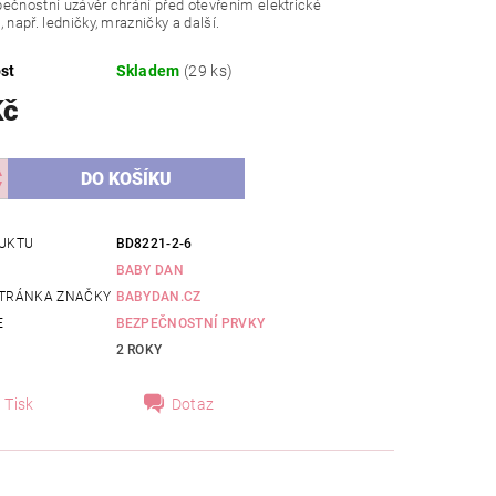
ečnostní uzávěr chrání před otevřením elektrické
 např. ledničky, mrazničky a další.
st
Skladem
(29 ks)
Kč
UKTU
BD8221-2-6
BABY DAN
TRÁNKA ZNAČKY
BABYDAN.CZ
E
BEZPEČNOSTNÍ PRVKY
2 ROKY
Tisk
Dotaz