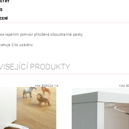
ETRY
ZE
CENÍ
se lepením pomocí přiložené oboustranné pásky.
sahuje 2 ks uzávěru.
VISEJÍCÍ PRODUKTY
Kód:
BD8224-1-6
Kód:
B