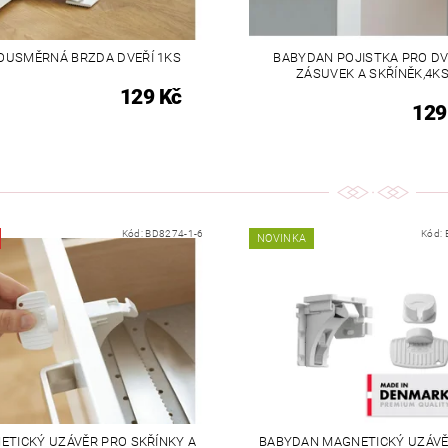
OUSMĚRNÁ BRZDA DVEŘÍ 1KS
BABYDAN POJISTKA PRO D
ZÁSUVEK A SKŘÍNĚK,4K
129 Kč
129
Kód:
BD8274-1-6
Kód:
NOVINKA
ETICKÝ UZÁVĚR PRO SKŘÍNKY A
BABYDAN MAGNETICKÝ UZÁVĚ