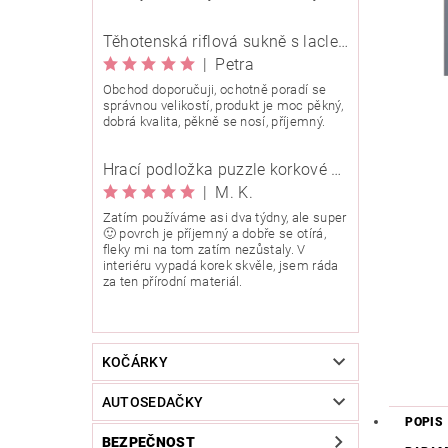
Těhotenská riflová sukně s laclem Rialto Wingles 01753
|
Petra
Obchod doporučuji, ochotně poradí se
správnou velikostí, produkt je moc pěkný,
dobrá kvalita, pěkně se nosí, příjemný.
Hrací podložka puzzle korkové 90x90 cm
|
M. K.
Zatím používáme asi dva týdny, ale super
🙂 povrch je příjemný a dobře se otírá,
fleky mi na tom zatím nezůstaly. V
interiéru vypadá korek skvěle, jsem ráda
za ten přírodní materiál.
KOČÁRKY
AUTOSEDAČKY
POPIS
BEZPEČNOST