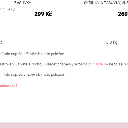
ZÁSUVKY
SKŘÍNKY A ZÁSUVKY, 2K
č
(–16 %)
299 Kč
269
t
0.3 kg
í, kdo napíše příspěvek k této položce.
istrovaní uživatelé mohou vkládat příspěvky. Prosím
přihlaste se
nebo se
re
í, kdo napíše příspěvek k této položce.
 hodnocení