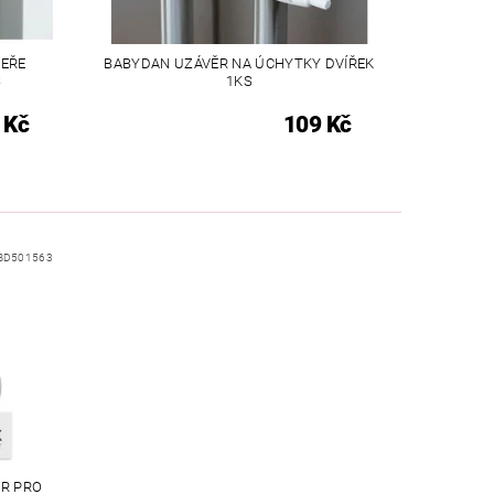
VEŘE
BABYDAN UZÁVĚR NA ÚCHYTKY DVÍŘEK
S
1KS
 Kč
109 Kč
BD501563
R PRO