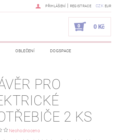
|
CZK
PŘIHLÁŠENÍ
REGISTRACE
EUR
0
0 Kč
OBLEČENÍ
DOGSPACE
EKCI Z BÉBÉ-JOU
ÁVĚR PRO
NAPIŠTE NÁM
KONTAKTY
EKTRICKÉ
JEDNÁVKA
OTŘEBIČE 2 KS
Neohodnoceno