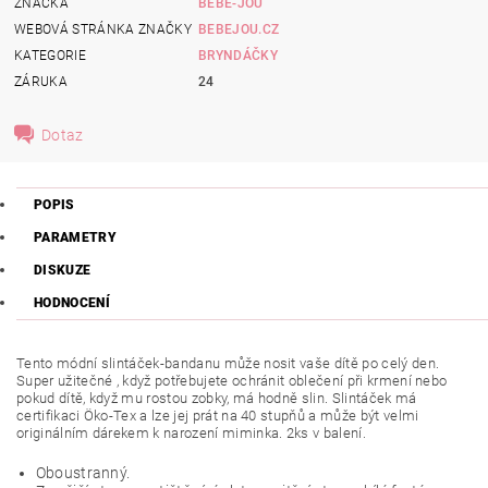
ZNAČKA
BEBE-JOU
WEBOVÁ STRÁNKA ZNAČKY
BEBEJOU.CZ
KATEGORIE
BRYNDÁČKY
ZÁRUKA
24
Dotaz
POPIS
PARAMETRY
DISKUZE
HODNOCENÍ
Tento módní slintáček-bandanu může nosit vaše dítě po celý den.
Super užitečné , když potřebujete ochránit oblečení při krmení nebo
pokud dítě, když mu rostou zobky, má hodně slin. Slintáček má
certifikaci Öko-Tex a lze jej prát na 40 stupňů a může být velmi
originálním dárekem k narození miminka. 2ks v balení.
Oboustranný.