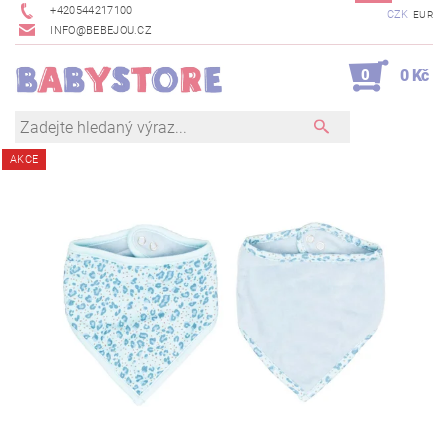
+420544217100
CZK
EUR
INFO@BEBEJOU.CZ
0
0 Kč
AKCE