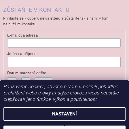
ZŮSTAŇTE V KONTAKTU
Přihlašte se k odběru newsletteru a zůstaňte tak s námi v tom
nejbližším kontaktu.
E-mailová adresa
Jméno a příjmení
Datum narození dítěte
/
/
( dd / mm / rrrr )
Používáme cookies, abychom Vám umožnili pohodlné
prohlížení webu a díky analýze provozu webu neustále
zlepšovali jeho funkce, výkon a použitelnost.
NASTAVENÍ
2026 © Baby Store, všechna práva vyhrazena