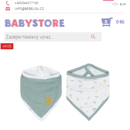
+420544217100
CZK
EUR
INFO@BEBEJOU.CZ
0
0 Kč
AKCE