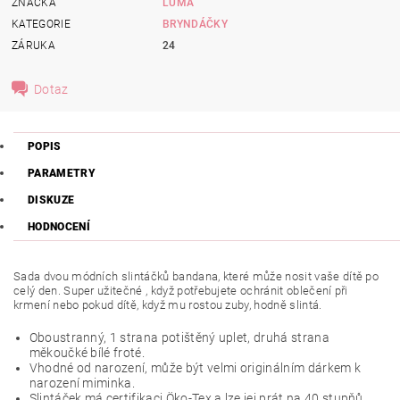
ZNAČKA
LUMA
KATEGORIE
BRYNDÁČKY
ZÁRUKA
24
Dotaz
POPIS
PARAMETRY
DISKUZE
HODNOCENÍ
Sada dvou módních slintáčků bandana, které může nosit vaše dítě po
celý den. Super užitečné , když potřebujete ochránit oblečení při
krmení nebo pokud dítě, když mu rostou zuby, hodně slintá.
Oboustranný, 1 strana potištěný uplet, druhá strana
měkoučké bílé froté.
Vhodné od narození, může být velmi originálním dárkem k
narození miminka.
Slintáček má certifikaci Öko-Tex a lze jej prát na 40 stupňů