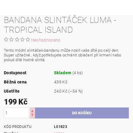
BANDANA SLINTÁČEK LUMA -
TROPICAL ISLAND
Neohodnoceno
Tento módní slintáček-bandanu může nosit vaše dítě po celý den.
Super užitečné , když potřebujete ochránit oblečení při krmení nebo
pokud dítě hodně slintá.
Dostupnost
Skladem
(4 ks)
Běžná cena
439 Kč
Ušetříte
240 Kč
(–54 %)
199 Kč
KÓD PRODUKTU
L01823