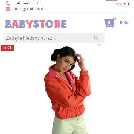
+420544217100
CZK
EUR
INFO@BEBEJOU.CZ
0
0 Kč
AKCE