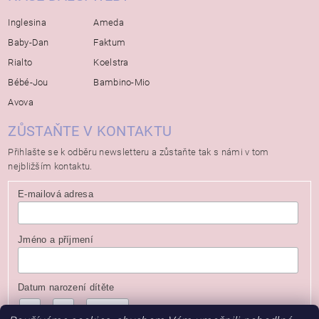
Inglesina
Ameda
Baby-Dan
Faktum
Rialto
Koelstra
Bébé-Jou
Bambino-Mio
Avova
ZŮSTAŇTE V KONTAKTU
Přihlašte se k odběru newsletteru a zůstaňte tak s námi v tom
nejbližším kontaktu.
E-mailová adresa
Jméno a příjmení
Datum narození dítěte
/
/
( dd / mm / rrrr )