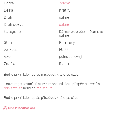
Barva
Zelená
Délka
Krátký
Druh
sukně
Druh oděvu
sukně
Kategorie
Dámské oblečení, Dámské
sukně
Střih
Přiléhavý
velikost
EU 44
Vzor
jednobarevný
Značka
Rialto
Buďte první, kdo napíše příspěvek k této položce.
Pouze registrovaní uživatelé mohou vkládat příspěvky. Prosím
přihlaste se
nebo se
registrujte
.
Buďte první, kdo napíše příspěvek k této položce.
Přidat hodnocení