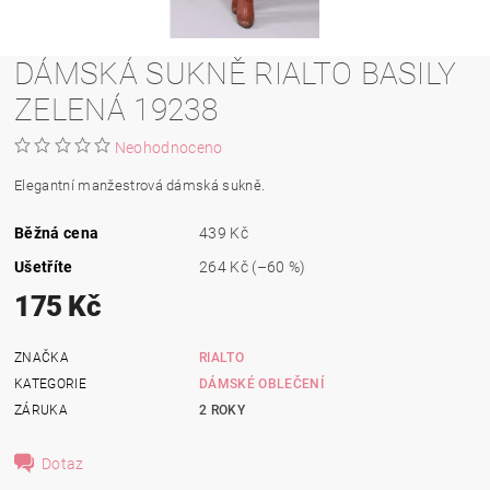
DÁMSKÁ SUKNĚ RIALTO BASILY
ZELENÁ 19238
Neohodnoceno
Elegantní manžestrová dámská sukně.
Běžná cena
439 Kč
Ušetříte
264 Kč
(–60 %)
175 Kč
ZNAČKA
RIALTO
KATEGORIE
DÁMSKÉ OBLEČENÍ
ZÁRUKA
2 ROKY
Dotaz