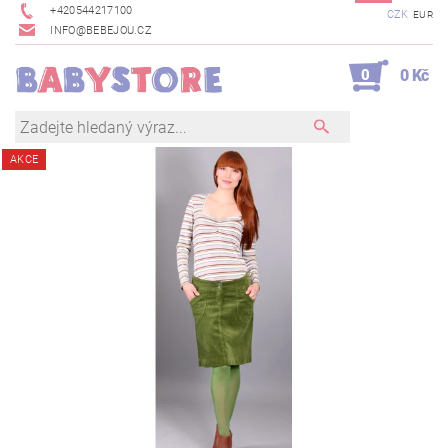
+420544217100
CZK
EUR
INFO@BEBEJOU.CZ
0
0 Kč
AKCE