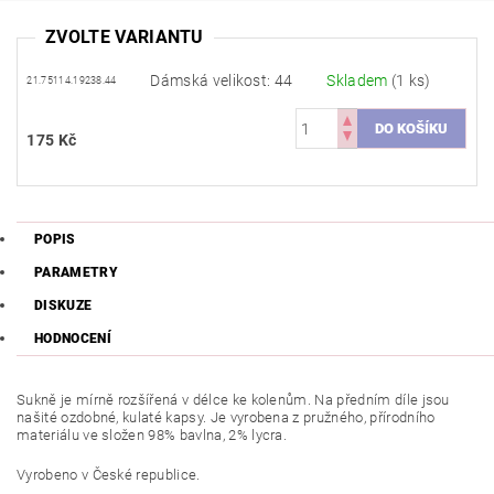
ZVOLTE VARIANTU
Dámská velikost: 44
Skladem
(1 ks)
21.75114.19238.44
175 Kč
POPIS
PARAMETRY
DISKUZE
HODNOCENÍ
Sukně je mírně rozšířená v délce ke kolenům. Na předním díle jsou
našité ozdobné, kulaté kapsy. Je vyrobena z pružného, přírodního
materiálu ve složen 98% bavlna, 2% lycra.
Vyrobeno v České republice.