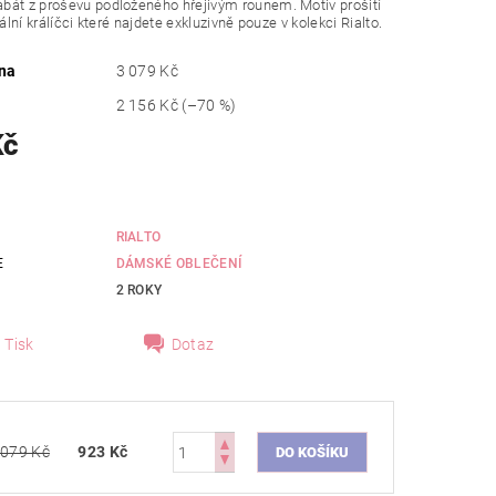
bát z proševu podloženého hřejivým rounem. Motiv prošití
nální králíčci které najdete exkluzivně pouze v kolekci Rialto.
na
3 079 Kč
2 156 Kč
(–70 %)
Kč
RIALTO
E
DÁMSKÉ OBLEČENÍ
2 ROKY
Tisk
Dotaz
 079 Kč
923 Kč