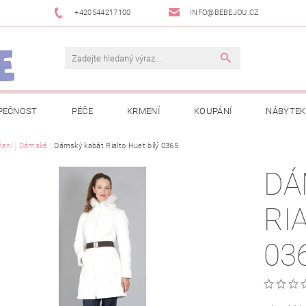
+420544217100
INFO@BEBEJOU.CZ
PEČNOST
PÉČE
KRMENÍ
KOUPÁNÍ
NÁBYTEK
 VÝSTAVY
čení
Dámské
Dámský kabát Rialto Huet bílý 0365
JAK SPRÁVNĚ ÚRČIT VELIKOST
JAK KOUPIT KOL
DÁ
 TRŽEB EET
INFORMACE O ZPRACOVÁNÍ OSOBNÍCH ÚDAJŮ
RI
NEWSLETTERY
ODSTOUPENÍ OD SMLOUVY
MOJE OB
03