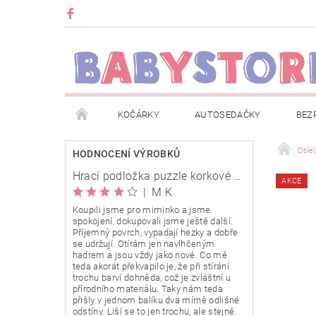
KOČÁRKY
AUTOSEDAČKY
BEZ
METRÁŽ
ZNAČKY
ROZBALENO NEBO Z
Oble
HODNOCENÍ VÝROBKŮ
Hrací podložka puzzle korkové 120x120cm
AKCE
OBCHODNÍ PODMÍNKY
INFORMACE O EVIDENCI
|
M K
Koupili jsme pro miminko a jsme
spokojení, dokupovali jsme ještě další.
O NÁS
KARIERA
KLUB BABYSTORE
Příjemný povrch, vypadají hezky a dobře
se udržují. Otírám jen navlhčeným
hadrem a jsou vždy jako nové. Co mě
teda akorát překvapilo je, že při stírání
trochu barví dohněda, což je zvláštní u
přírodního materiálu. Taky nám teda
přišly v jednom balíku dva mírně odlišné
odstíny. Liší se to jen trochu, ale stejně.