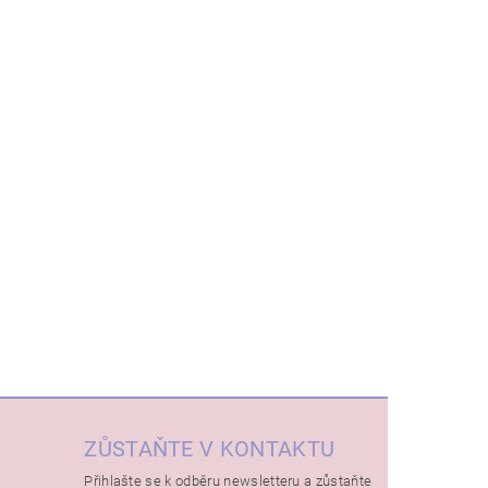
ZŮSTAŇTE V KONTAKTU
Přihlašte se k odběru newsletteru a zůstaňte