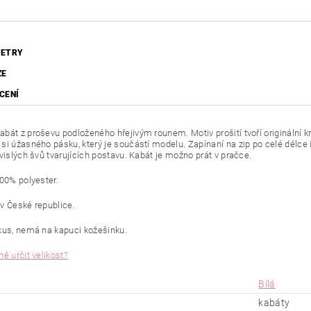
ETRY
ZE
CENÍ
át z proševu podloženého hřejivým rounem. Motiv prošití tvoří originální krá
si úžasného pásku, který je součástí modelu. Zapínaní na zip po celé délce
vislých švů tvarujících postavu. Kabát je možno prát v pračce.
100% polyester.
v České republice.
kus, nemá na kapuci kožešinku.
ě určit velikost?
Bílá
kabáty