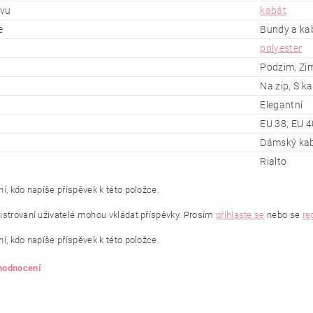
ěvu
kabát
e
Bundy a kab
polyester
Podzim, Zi
Na zip, S k
Elegantní
EU 38, EU 4
Dámský kab
Rialto
í, kdo napíše příspěvek k této položce.
istrovaní uživatelé mohou vkládat příspěvky. Prosím
přihlaste se
nebo se
re
í, kdo napíše příspěvek k této položce.
 hodnocení