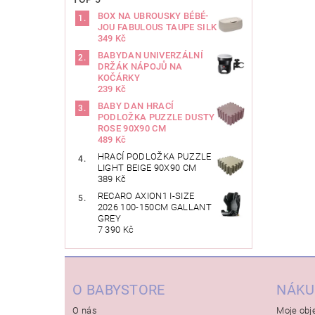
BOX NA UBROUSKY BÉBÉ-
JOU FABULOUS TAUPE SILK
349 Kč
BABYDAN UNIVERZÁLNÍ
DRŽÁK NÁPOJŮ NA
KOČÁRKY
239 Kč
BABY DAN HRACÍ
PODLOŽKA PUZZLE DUSTY
ROSE 90X90 CM
489 Kč
HRACÍ PODLOŽKA PUZZLE
LIGHT BEIGE 90X90 CM
389 Kč
RECARO AXION1 I-SIZE
2026 100-150CM GALLANT
GREY
7 390 Kč
O BABYSTORE
NÁKU
O nás
Moje obj