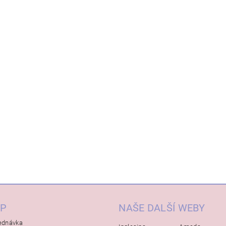
P
NAŠE DALŠÍ WEBY
ednávka