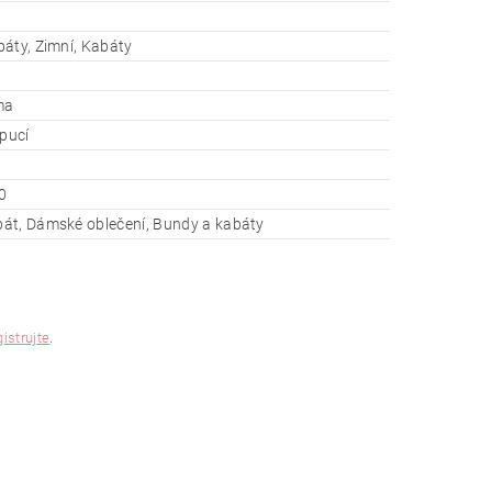
áty, Zimní, Kabáty
ma
apucí
0
át, Dámské oblečení, Bundy a kabáty
gistrujte
.