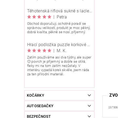
Těhotenská riflová sukně s laclem Rialto Wingles 01753
|
Petra
Obchod doporučuji, ochotně poradí se
správnou velikostí, produkt je moc pěkný,
dobrá kvalita, pěkně se nosí, příjemný.
Hrací podložka puzzle korkové 90x90 cm
|
M. K.
Zatím používáme asi dva týdny, ale super
🙂 povrch je příjemný a dobře se otírá,
fleky mi na tom zatím nezůstaly. V
interiéru vypadá korek skvěle, jsem ráda
za ten přírodní materiál.
ZVO
KOČÁRKY
AUTOSEDAČKY
23.7308
BEZPEČNOST