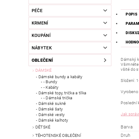
PÉČE
POPIS
KRMENÍ
PARAM
DISKU
KOUPÁNÍ
HODNO
NÁBYTEK
Dámský kab
OBLEČENÍ
Všimněte 
všité do s
DÁMSKÉ
Dámské bundy a kabáty
Složení: 
- Bundy
- Kabáty
Vyrobeno 
Dámské topy, trička a tílka
- Dámská trička
Poslední 
Dámské sukně
Dámské šaty
Jak správn
Dámské vesty
Dámské kalhoty
Barva
DĚTSKÉ
Druh
TĚHOTENSKÉ OBLEČENÍ