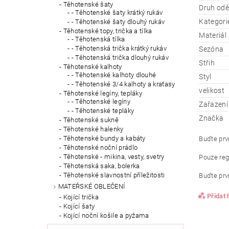
Těhotenské šaty
Druh od
- Těhotenské šaty krátký rukáv
Kategori
- Těhotenské šaty dlouhý rukáv
Těhotenské topy, trička a tílka
Materiál
- Těhotenská tílka
- Těhotenská trička krátký rukáv
Sezóna
- Těhotenská trička dlouhý rukáv
Střih
Těhotenské kalhoty
- Těhotenské kalhoty dlouhé
Styl
- Těhotenské 3/4 kalhoty a kraťasy
velikost
Těhotenské legíny, tepláky
- Těhotenské legíny
Zařazení
- Těhotenské tepláky
Značka
Těhotenské sukně
Těhotenské halenky
Těhotenské bundy a kabáty
Buďte prvn
Těhotenské noční prádlo
Těhotenské - mikina, vesty, svetry
Pouze reg
Těhotenská saka, bolerka
Těhotenské slavnostní příležitosti
Buďte prvn
MATEŘSKÉ OBLEČENÍ
Přidat
Kojící trička
Kojící šaty
Kojící noční košile a pyžama