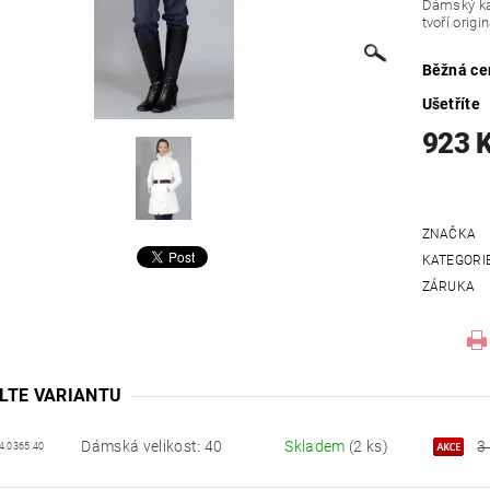
Dámský ka
tvoří origi
Běžná ce
Ušetříte
923 
ZNAČKA
KATEGORI
ZÁRUKA
LTE VARIANTU
Dámská velikost: 40
Skladem
(2 ks)
3
4.0365.40