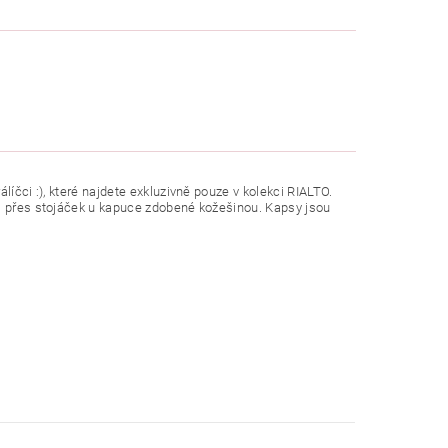
líčci :), které najdete exkluzivně pouze v kolekci RIALTO.
 i přes stojáček u kapuce zdobené kožešinou. Kapsy jsou