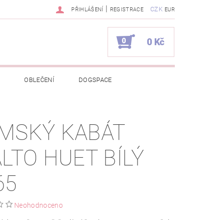
|
CZK
PŘIHLÁŠENÍ
REGISTRACE
EUR
0
0 Kč
OBLEČENÍ
DOGSPACE
EKCI Z BÉBÉ-JOU
MSKÝ KABÁT
NAPIŠTE NÁM
KONTAKTY
ALTO HUET BÍLÝ
JEDNÁVKA
65
Neohodnoceno