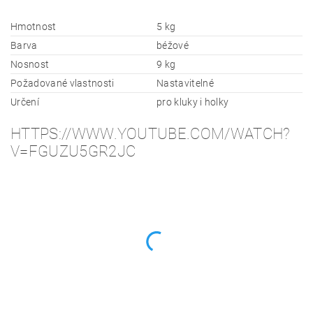
Hmotnost
5 kg
Barva
béžové
Nosnost
9 kg
Požadované vlastnosti
Nastavitelné
Určení
pro kluky i holky
HTTPS://WWW.YOUTUBE.COM/WATCH?
V=FGUZU5GR2JC