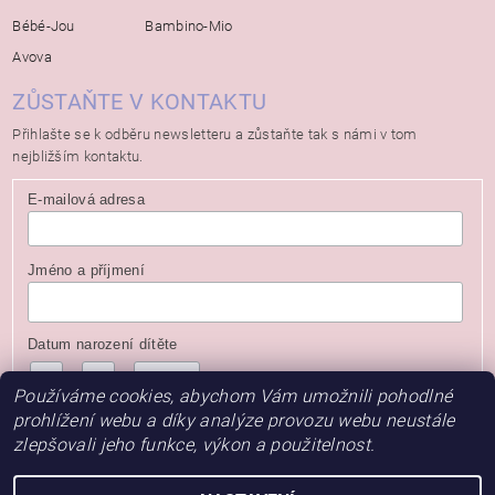
Bébé-Jou
Bambino-Mio
Avova
ZŮSTAŇTE V KONTAKTU
Přihlašte se k odběru newsletteru a zůstaňte tak s námi v tom
nejbližším kontaktu.
E-mailová adresa
Jméno a příjmení
Datum narození dítěte
/
/
( dd / mm / rrrr )
Používáme cookies, abychom Vám umožnili pohodlné
prohlížení webu a díky analýze provozu webu neustále
zlepšovali jeho funkce, výkon a použitelnost.