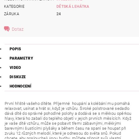
KATEGORIE
DĚTSKÁ LEHÁTKA
ZÁRUKA
24
Dotaz
POPIS
PARAMETRY
VIDEO
DISKUZE
HODNOCENÍ
První hřiště vašeho dítěte. Příjemné houpání a kolébání mu pomáhá
relaxovat, usínat a hrát si, když je vzhůru. Široké polstrované sedadlo
dává dítě do správné pohodlné polohy a dodává se s měkkou opěrkou
hlavy, která ho zabalí do teplého objetí v jejich prvních měsících. Když
je vaše dítě vzhůru, může se pobavit třemi zábavnými, měkkými
barevnými šustícími plyšáky a během času na spaní se houpat při
zvuku 12 různých melodií, které je odnesou do světa snů. Pokud
chcete, aby poslouchali jinou hudbu, můžete připojit svůj vlastní