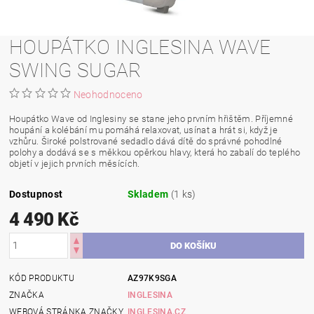
HOUPÁTKO INGLESINA WAVE
SWING SUGAR
Neohodnoceno
Houpátko Wave od Inglesiny se stane jeho prvním hřištěm. Příjemné
houpání a kolébání mu pomáhá relaxovat, usínat a hrát si, když je
vzhůru. Široké polstrované sedadlo dává dítě do správné pohodlné
polohy a dodává se s měkkou opěrkou hlavy, která ho zabalí do teplého
objetí v jejich prvních měsících.
Dostupnost
Skladem
(1 ks)
4 490 Kč
KÓD PRODUKTU
AZ97K9SGA
ZNAČKA
INGLESINA
WEBOVÁ STRÁNKA ZNAČKY
INGLESINA.CZ