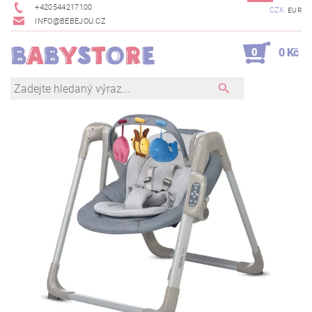
+420544217100
CZK
EUR
INFO@BEBEJOU.CZ
0
0 Kč