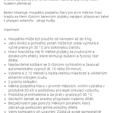
hudební přehrávač.
Balení obsahuje: Houpátko, podpěrku hlavy pro první měsíce, hrací
hrazdu se třemi různými barevnými plyšáky, napájení, připojovací kabel
k připojení externího zdroje hudby
Vlastnosti:
Houpátko může být použito od narození až do 9 kg.
Jeho široký a pohodlný potah může být zcela vyjmutá a
ručně prána při 30 ° C pro dokonalou čistotu.
Hrací hrazdička má tři měkké plyšáky se zvukovými a
dotekovými efekty, které stimulují duševní a fyzický růst
dítěte.
Nastavitelné kolíbání se 3 různými rychlostmi a časovač
automatického vypnutí (8, 15 nebo 30 minut).
Vyberte si z 12 melodií s nastavitelnou hlasitostí a volitelným
externím zdrojem zvuku.
2 polohy sklápění.
Měkká podpěrka hlavy v prvních měsících, vnitřní výstelka v
prodyšné 3D síti s podložkou pro lepší cirkulaci vzduchu.
Podložka je snímatelná a lze prát v pračce při 30 ° C.
Oscilační zámek se snadno přizpůsobí Vašemu dítěti.
Bezpečnostní pás pokrytý měkkým potahem, který
zabraňuje poškození jemné pokožky dítěte.
Velmi kompaktní při uzavření. Zůstává svisle samostatně