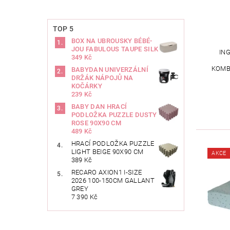
TOP 5
BOX NA UBROUSKY BÉBÉ-
JOU FABULOUS TAUPE SILK
IN
349 Kč
KOMB
BABYDAN UNIVERZÁLNÍ
DRŽÁK NÁPOJŮ NA
KOČÁRKY
239 Kč
BABY DAN HRACÍ
PODLOŽKA PUZZLE DUSTY
ROSE 90X90 CM
489 Kč
HRACÍ PODLOŽKA PUZZLE
LIGHT BEIGE 90X90 CM
AKCE
389 Kč
RECARO AXION1 I-SIZE
2026 100-150CM GALLANT
GREY
7 390 Kč