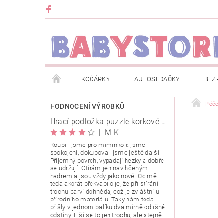
KOČÁRKY
AUTOSEDAČKY
BEZ
METRÁŽ
ZNAČKY
ROZBALENO NEBO Z
Péč
HODNOCENÍ VÝROBKŮ
Hrací podložka puzzle korkové 120x120cm
OBCHODNÍ PODMÍNKY
INFORMACE O EVIDENCI
|
M K
Koupili jsme pro miminko a jsme
spokojení, dokupovali jsme ještě další.
O NÁS
KARIERA
KLUB BABYSTORE
Příjemný povrch, vypadají hezky a dobře
se udržují. Otírám jen navlhčeným
hadrem a jsou vždy jako nové. Co mě
teda akorát překvapilo je, že při stírání
trochu barví dohněda, což je zvláštní u
přírodního materiálu. Taky nám teda
přišly v jednom balíku dva mírně odlišné
odstíny. Liší se to jen trochu, ale stejně.