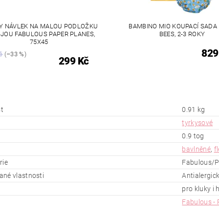
Y NÁVLEK NA MALOU PODLOŽKU
BAMBINO MIO KOUPACÍ SADA
-JOU FABULOUS PAPER PLANES,
BEES, 2-3 ROKY
75X45
829
č
(–33 %)
299 Kč
t
0.91 kg
tyrkysové
0.9 tog
bavlněné
,
f
rie
Fabulous/P
né vlastnosti
Antialergic
pro kluky i 
Fabulous - 