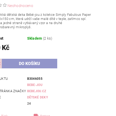
Neohodnoceno
kká dětská deka Bébé-jou z kolekce Simply Fabulous Paper
x150 cm, která udrží vaše malé dítě v teple, zatímco spí.
 jedné straně vytkávaný vzor a na druhé
nobarevný mikroplyš.
st
Skladem
(2 ks)
 Kč
UKTU
B3046055
BEBE-JOU
TRÁNKA ZNAČKY
BEBEJOU.CZ
E
DĚTSKÉ DEKY
24