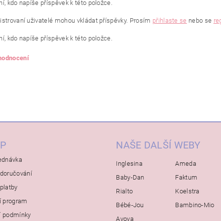
í, kdo napíše příspěvek k této položce.
istrovaní uživatelé mohou vkládat příspěvky. Prosím
přihlaste se
nebo se
re
í, kdo napíše příspěvek k této položce.
 hodnocení
P
NAŠE DALŠÍ WEBY
ednávka
Inglesina
Ameda
doručování
Baby-Dan
Faktum
platby
Rialto
Koelstra
í program
Bébé-Jou
Bambino-Mio
í podmínky
Avova