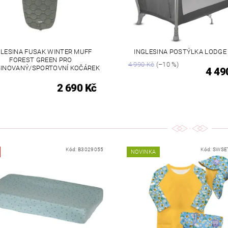
GLESINA FUSAK WINTER MUFF
INGLESINA POSTÝLKA LODGE
FOREST GREEN PRO
4 990 Kč
(–10 %)
INOVANÝ/SPORTOVNÍ KOČÁREK
4 49
2 690 Kč
Kód:
B3029055
Kód:
SWSET
NOVINKA