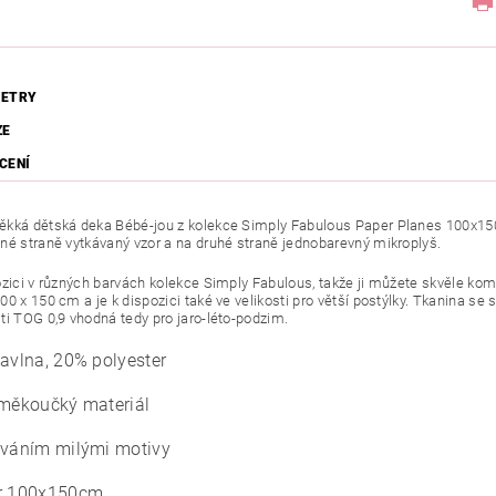
ETRY
ZE
CENÍ
kká dětská deka Bébé-jou z kolekce Simply Fabulous Paper Planes 100x150 c
né straně vytkávaný vzor a na druhé straně jednobarevný mikroplyš.
ozici v různých barvách kolekce Simply Fabulous, takže ji můžete skvěle kom
00 x 150 cm a je k dispozici také ve velikosti pro větší postýlky. Tkanina s
ti TOG 0,9 vhodná tedy pro jaro-léto-podzim.
bavlna, 20% polyester
 měkoučký materiál
ováním milými motivy
ěr 100x150cm