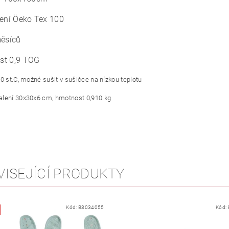
lení Öeko Tex 100
měsíců
ost 0,9 TOG
40 st.C, možné sušit v sušičce na nízkou teplotu
lení 30x30x6 cm, hmotnost 0,910 kg
VISEJÍCÍ PRODUKTY
Kód:
B3034055
Kód: