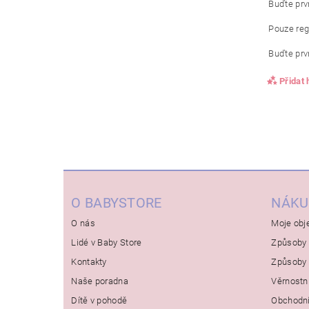
Buďte prvn
Pouze reg
Buďte prvn
Přidat
O BABYSTORE
NÁKU
O nás
Moje obj
Lidé v Baby Store
Způsoby 
Kontakty
Způsoby 
Naše poradna
Věrnostn
Dítě v pohodě
Obchodn