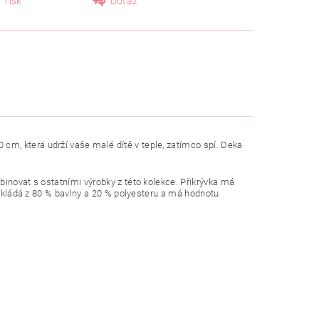
Tisk
Dotaz
m, která udrží vaše malé dítě v teple, zatímco spí. Deka
binovat s ostatními výrobky z této kolekce. Přikrývka má
e skládá z 80 % bavlny a 20 % polyesteru a má hodnotu