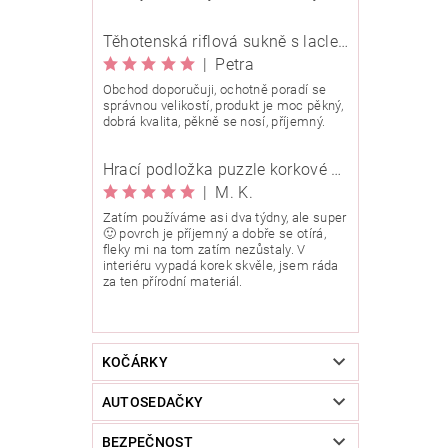
Těhotenská riflová sukně s laclem Rialto Wingles 01753
|
Petra
Obchod doporučuji, ochotně poradí se
správnou velikostí, produkt je moc pěkný,
dobrá kvalita, pěkně se nosí, příjemný.
Hrací podložka puzzle korkové 90x90 cm
|
M. K.
Zatím používáme asi dva týdny, ale super
🙂 povrch je příjemný a dobře se otírá,
fleky mi na tom zatím nezůstaly. V
interiéru vypadá korek skvěle, jsem ráda
za ten přírodní materiál.
KOČÁRKY
AUTOSEDAČKY
BEZPEČNOST