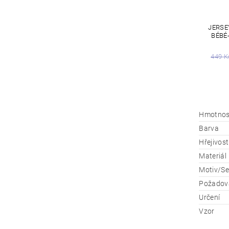
JERSE
BÉBÉ
449 K
Hmotnos
Barva
Hřejivost
Materiál
Motiv/Se
Požadova
Určení
Vzor