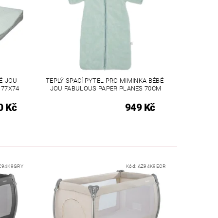
É-JOU
TEPLÝ SPACÍ PYTEL PRO MIMINKA BÉBÉ-
 77X74
JOU FABULOUS PAPER PLANES 70CM
0 Kč
949 Kč
Z94K9GRY
Kód:
AZ94K9ECR