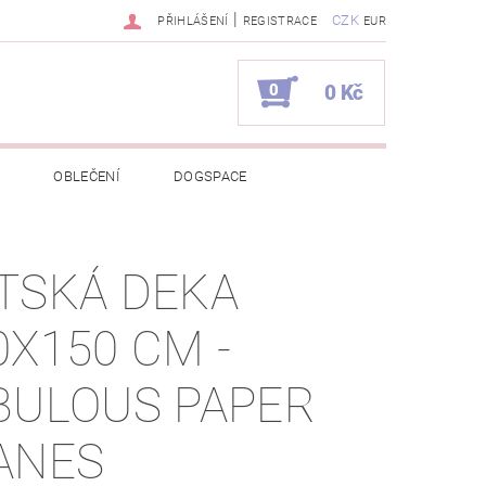
|
CZK
PŘIHLÁŠENÍ
REGISTRACE
EUR
0
0 Kč
OBLEČENÍ
DOGSPACE
EKCI Z BÉBÉ-JOU
TSKÁ DEKA
NAPIŠTE NÁM
KONTAKTY
0X150 CM -
JEDNÁVKA
BULOUS PAPER
ANES