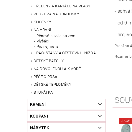
HŘEBENY A KARTÁČE NA VLASY
- schvá
POUZDRA NA UBROUSKY
KLÍČENKY
- od 0 
NA HRANÍ
- hřejiv
Pěnové puzzle na zem
Plyšáci
Praní na 
Pro nejmenší
HRACÍ STANY A CESTOVNÍ HNÍZDA
Rozměr ba
DĚTSKÉ BATOHY
NA DOVOLENOU A K VODĚ
PÉČE O PRSA
DĚTSKÉ TEPLOMĚRY
STUPÁTKA
SOU
KRMENÍ
KOUPÁNÍ
AKCE
NÁBYTEK