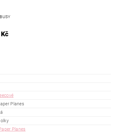
 BUSY
 Kč
leecové
aper Planes
ká
holky
Paper Planes