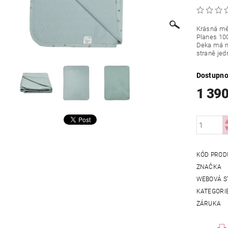
Krásná mě
Planes 100
Deka má na
straně jed
Dostupno
1 390
KÓD PROD
ZNAČKA
WEBOVÁ S
KATEGORI
ZÁRUKA