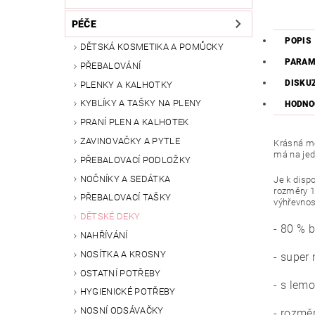
PÉČE
POPIS
DĚTSKÁ KOSMETIKA A POMŮCKY
PARAM
PŘEBALOVÁNÍ
DISKU
PLENKY A KALHOTKY
KYBLÍKY A TAŠKY NA PLENY
HODNO
PRANÍ PLEN A KALHOTEK
ZAVINOVAČKY A PYTLE
Krásná mě
má na jed
PŘEBALOVACÍ PODLOŽKY
NOČNÍKY A SEDÁTKA
Je k disp
rozměry 1
PŘEBALOVACÍ TAŠKY
výhřevnos
DĚTSKÉ DEKY
- 80 % 
NAHŘÍVÁNÍ
NOSÍTKA A KROSNY
- super
OSTATNÍ POTŘEBY
- s lem
HYGIENICKÉ POTŘEBY
NOSNÍ ODSÁVAČKY
- rozm