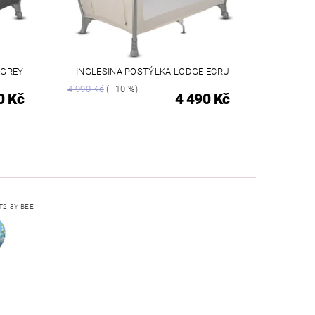
 GREY
INGLESINA POSTÝLKA LODGE ECRU
4 990 Kč
(–10 %)
0 Kč
4 490 Kč
2-3Y BEE