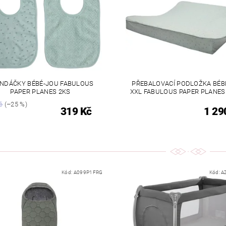
NDÁČKY BÉBÉ-JOU FABULOUS
PŘEBALOVACÍ PODLOŽKA BÉB
PAPER PLANES 2KS
XXL FABULOUS PAPER PLANES
č
(–25 %)
319 Kč
1 29
Kód:
A099P1FRG
Kód:
A