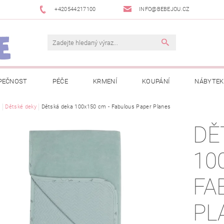
+420544217100
INFO@BEBEJOU.CZ
PEČNOST
PÉČE
KRMENÍ
KOUPÁNÍ
NÁBYTEK
 VÝSTAVY
e
Dětské deky
Dětská deka 100x150 cm - Fabulous Paper Planes
JAK SPRÁVNĚ ÚRČIT VELIKOST
JAK KOUPIT KOL
DĚ
 TRŽEB EET
INFORMACE O ZPRACOVÁNÍ OSOBNÍCH ÚDAJŮ
10
NEWSLETTERY
ODSTOUPENÍ OD SMLOUVY
MOJE OB
FA
PL