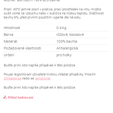
Rozměr: 80x100cm 100% ECO bavlna.
Praní: 40°C jemné praní v pračce, prací prostředek na vlnu, možno
sušit volně na vzduchu nebo v sušičce na nízkou teplotu. Srážlivost
bavlny 6%, před prvním použitím vyperte dle návodu.
Hmotnost
0.4 kg
Barva
růžové, lososové
Materiál
100% bavlna
Požadované vlastnosti
Antialergická
Určení
pro holky
Buďte první, kdo napíše příspěvek k této položce.
Pouze registrovaní uživatelé mohou vkládat příspěvky. Prosím
přihlaste se
nebo se
registrujte
.
Buďte první, kdo napíše příspěvek k této položce.
Přidat hodnocení