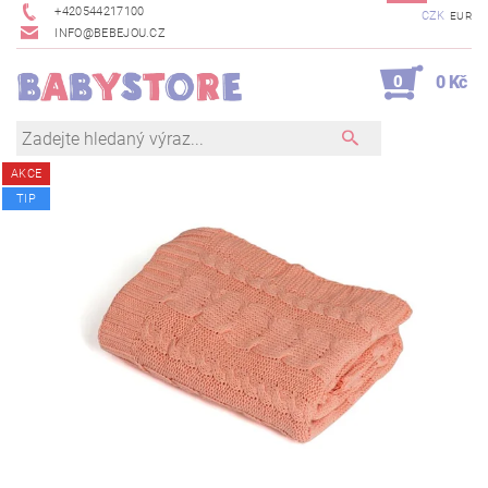
+420544217100
CZK
EUR
INFO@BEBEJOU.CZ
0
0 Kč
AKCE
TIP