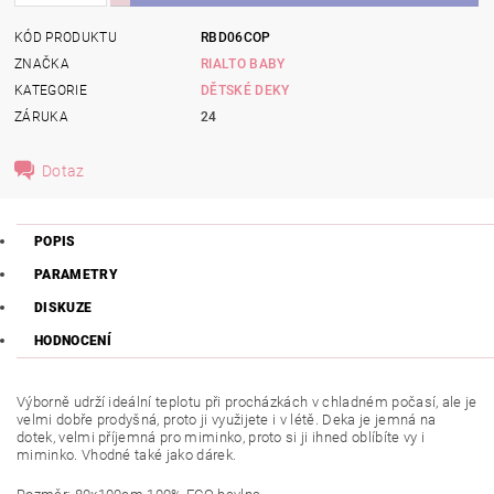
KÓD PRODUKTU
RBD06COP
ZNAČKA
RIALTO BABY
KATEGORIE
DĚTSKÉ DEKY
ZÁRUKA
24
Dotaz
POPIS
PARAMETRY
DISKUZE
HODNOCENÍ
Výborně udrží ideální teplotu při procházkách v chladném počasí, ale je
velmi dobře prodyšná, proto ji využijete i v létě. Deka je jemná na
dotek, velmi příjemná pro miminko, proto si ji ihned oblíbíte vy i
miminko. Vhodné také jako dárek.