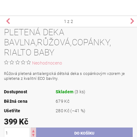
1
z 2
PLETENÁ DEKA
BAVLNA,RŮŽOVÁ,COPÁNKY,
RIALTO BABY
Neohodnoceno
Růžová pletená antialergická dětská deka s copánkovým vzorem je
upletena z kvalitní ECO bavlny.
Dostupnost
Skladem
(3 ks)
Běžná cena
679 Kč
Ušetříte
280 Kč
(–41 %)
399 Kč