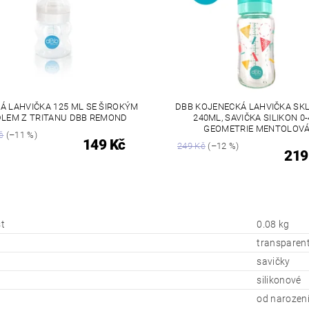
Á LAHVIČKA 125 ML SE ŠIROKÝM
DBB KOJENECKÁ LAHVIČKA SK
LEM Z TRITANU DBB REMOND
240ML, SAVIČKA SILIKON 0
GEOMETRIE MENTOLOV
č
(–11 %)
149 Kč
249 Kč
(–12 %)
219
t
0.08 kg
transparent
savičky
silikonové
od narozen