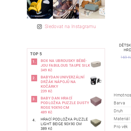
Sledovat na Instagramu
DĚTSK
HRD
TOP 5
169 K
BOX NA UBROUSKY BÉBÉ-
JOU FABULOUS TAUPE SILK
349 Kč
BABYDAN UNIVERZÁLNÍ
DRŽÁK NÁPOJŮ NA
KOČÁRKY
239 Kč
Hmotnos
BABY DAN HRACÍ
Barva
PODLOŽKA PUZZLE DUSTY
ROSE 90X90 CM
Druh
489 Kč
Materiál
HRACÍ PODLOŽKA PUZZLE
LIGHT BEIGE 90X90 CM
Pro věk
389 Kč