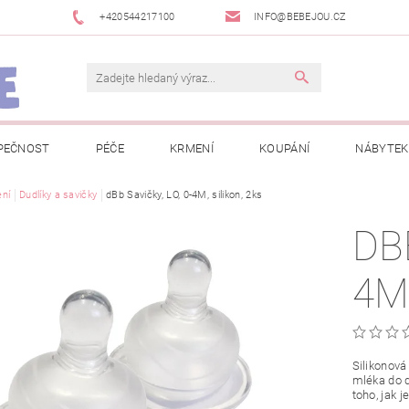
+420544217100
INFO@BEBEJOU.CZ
PEČNOST
PÉČE
KRMENÍ
KOUPÁNÍ
NÁBYTEK
 VÝSTAVY
ní
Dudlíky a savičky
JAK SPRÁVNĚ ÚRČIT VELIKOST
dBb Savičky, LO, 0-4M, silikon, 2ks
JAK KOUPIT KOL
DBB
 TRŽEB EET
INFORMACE O ZPRACOVÁNÍ OSOBNÍCH ÚDAJŮ
4M
NEWSLETTERY
ODSTOUPENÍ OD SMLOUVY
MOJE OB
Silikonová
mléka do d
toho, jak 