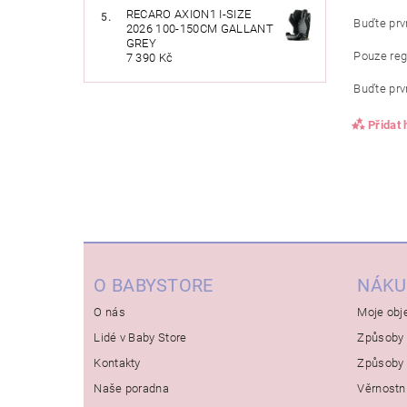
RECARO AXION1 I-SIZE
Buďte prvn
2026 100-150CM GALLANT
GREY
Pouze reg
7 390 Kč
Buďte prvn
Přidat
O BABYSTORE
NÁKU
O nás
Moje obj
Lidé v Baby Store
Způsoby 
Kontakty
Způsoby 
Naše poradna
Věrnostn