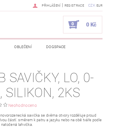
|
CZK
PŘIHLÁŠENÍ
REGISTRACE
EUR
0
0 Kč
OBLEČENÍ
DOGSPACE
EKCI Z BÉBÉ-JOU
 SAVIČKY, LO, 0-
NAPIŠTE NÁM
KONTAKTY
, SILIKON, 2KS
JEDNÁVKA
Neohodnoceno
 novorozenecká savička se dvěma otvory rozděluje proud
vou částí. směrem k patru a jazyku nebo na obě tváře podle
je natočená lahvička.