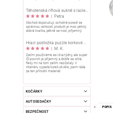
Těhotenská riflová sukně s laclem Rialto Wingles 01753
|
Petra
Obchod doporučuji, ochotně poradí se
správnou velikostí, produkt je moc pěkný,
dobrá kvalita, pěkně se nosí, příjemný.
Hrací podložka puzzle korkové 90x90 cm
|
M. K.
Zatím používáme asi dva týdny, ale super
🙂 povrch je příjemný a dobře se otírá,
fleky mi na tom zatím nezůstaly. V
interiéru vypadá korek skvěle, jsem ráda
za ten přírodní materiál.
KOČÁRKY
AUTOSEDAČKY
POPIS
BEZPEČNOST