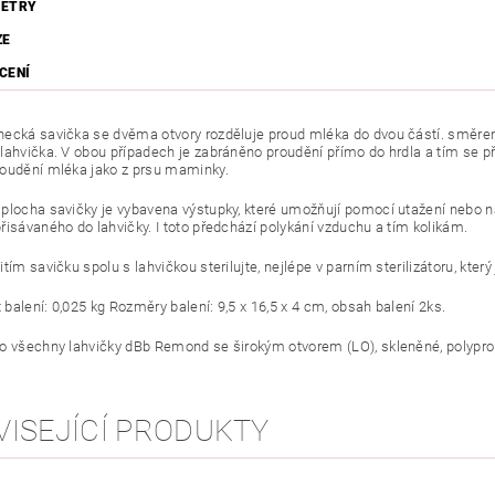
ETRY
ZE
CENÍ
ecká savička se dvěma otvory rozděluje proud mléka do dvou částí. směrem k
lahvička. V obou případech je zabráněno proudění přímo do hrdla a tím se 
oudění mléka jako z prsu maminky.
plocha savičky je vybavena výstupky, které umožňují pomocí utažení nebo n
řisávaného do lahvičky. I toto předchází polykání vzduchu a tím kolikám.
tím savičku spolu s lahvičkou sterilujte, nejlépe v parním sterilizátoru, kter
balení: 0,025 kg Rozměry balení: 9,5 x 16,5 x 4 cm, obsah balení 2ks.
o všechny lahvičky dBb Remond se širokým otvorem (LO), skleněné, polypropy
VISEJÍCÍ PRODUKTY