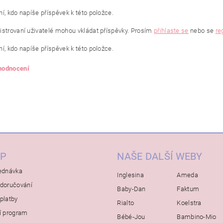
í, kdo napíše příspěvek k této položce.
istrovaní uživatelé mohou vkládat příspěvky. Prosím
přihlaste se
nebo se
re
í, kdo napíše příspěvek k této položce.
 hodnocení
P
NAŠE DALŠÍ WEBY
ednávka
Inglesina
Ameda
doručování
Baby-Dan
Faktum
platby
Rialto
Koelstra
í program
Bébé-Jou
Bambino-Mio