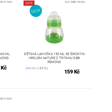
BB101549
Kód:
DBB129024
AKCE
240 ML
DĚTSKÁ LAHVIČKA 150 ML SE ŠIROKÝM
EMOND
HRDLEM NATURE Z TRITANU DBB
REMOND
 Kč
239 Kč
(–33 %)
159 Kč
BB101830