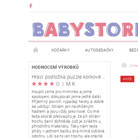
KOČÁRKY
AUTOSEDAČKY
BEZ
METRÁŽ
ZNAČKY
ROZBALENO NEBO Z
Krme
HODNOCENÍ VÝROBKŮ
Hrací podložka puzzle korkové 120x120cm
AKCE
OBCHODNÍ PODMÍNKY
INFORMACE O EVIDENCI
|
M K
Koupili jsme pro miminko a jsme
spokojení, dokupovali jsme ještě další.
O NÁS
KARIERA
KLUB BABYSTORE
Příjemný povrch, vypadají hezky a dobře
se udržují. Otírám jen navlhčeným
hadrem a jsou vždy jako nové. Co mě
teda akorát překvapilo je, že při stírání
trochu barví dohněda, což je zvláštní u
přírodního materiálu. Taky nám teda
přišly v jednom balíku dva mírně odlišné
odstíny. Liší se to jen trochu, ale stejně.