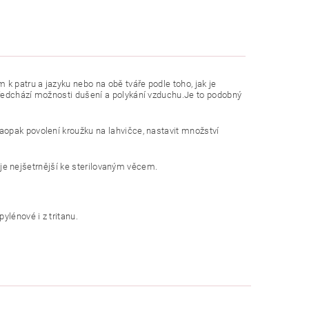
 patru a jazyku nebo na obě tváře podle toho, jak je
předchází možnosti dušení a polykání vzduchu.Je to podobný
aopak povolení kroužku na lahvičce, nastavit množství
ý je nejšetrnější ke sterilovaným věcem.
lénové i z tritanu.