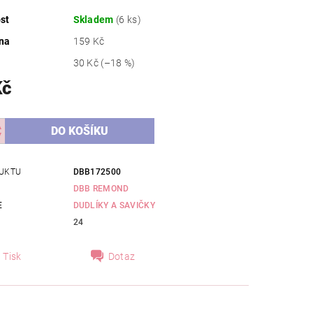
st
Skladem
(6 ks)
na
159 Kč
30 Kč
(–18 %)
Kč
UKTU
DBB172500
DBB REMOND
E
DUDLÍKY A SAVIČKY
24
Tisk
Dotaz