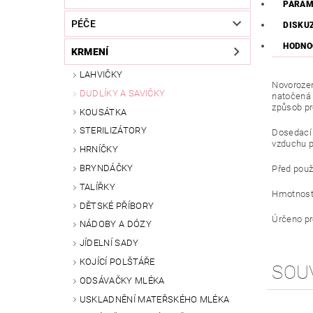
PARAM
PÉČE
DISKU
HODNO
KRMENÍ
LAHVIČKY
Novorozen
DUDLÍKY A SAVIČKY
natočená 
způsob pr
KOUSÁTKA
STERILIZÁTORY
Dosedací 
vzduchu p
HRNÍČKY
BRYNDÁČKY
Před použi
TALÍŘKY
Hmotnost 
DĚTSKÉ PŘÍBORY
Úrčeno pr
NÁDOBY A DÓZY
JÍDELNÍ SADY
KOJÍCÍ POLŠTÁŘE
SOU
ODSÁVAČKY MLÉKA
USKLADNĚNÍ MATEŘSKÉHO MLÉKA