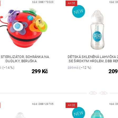
Kód:
DBB173023
Kód:
D
AKCE
 STERILIZÁTOR, SCHRÁNKA NA
DĚTSKÁ SKLENĚNÁ LAHVIČKA 
DUDLIKY, BERUŠKA
SE ŠIROKÝM HRDLEM, DBB R
č
(–14 %)
239 Kč
(–12 %)
299 Kč
209
Kód:
DBB129705
Kód:
D
AKCE