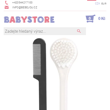
+420544217100
CZK
EUR
INFO@BEBEJOU.CZ
0
0 Kč