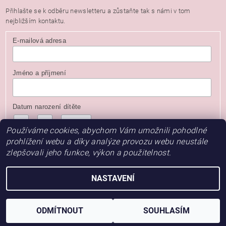
Přihlašte se k odběru newsletteru a zůstaňte tak s námi v tom
nejbližším kontaktu.
E-mailová adresa
Jméno a příjmení
Datum narození dítěte
/
/
( dd / mm / rrrr )
Používáme cookies, abychom Vám umožnili pohodlné
prohlížení webu a díky analýze provozu webu neustále
zlepšovali jeho funkce, výkon a použitelnost.
NASTAVENÍ
2026 © Baby Store, všechna práva vyhrazena
Vytvořil Shoptet
ODMÍTNOUT
SOUHLASÍM