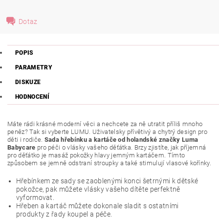
Dotaz
POPIS
PARAMETRY
DISKUZE
HODNOCENÍ
Máte rádi krásné moderní věci a nechcete za ně utratit příliš mnoho
peněz? Tak si vyberte LUMU. Uživatelsky přívětivý a chytrý design pro
děti i rodiče.
Sada hřebínku a kartáče od holandské značky Luma
Babycare
pro péči o vlásky vašeho děťátka. Brzy zjistíte, jak příjemná
pro děťátko je masáž pokožky hlavy jemným kartáčem. Tímto
způsobem se jemně odstraní stroupky a také stimulují vlasové kořínky.
Hřebínkem ze sady se zaoblenými konci šetrnými k dětské
pokožce, pak můžete vlásky vašeho dítěte perfektně
vyformovat.
Hřeben a kartáč můžete dokonale sladit s ostatními
produkty z řady koupel a péče.