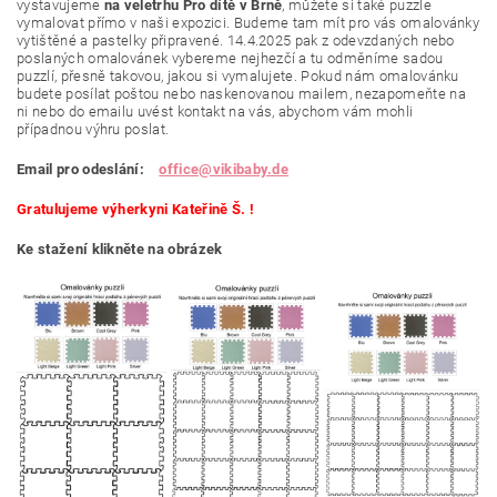
vystavujeme
na veletrhu Pro dítě v Brně
, můžete si také puzzle
vymalovat přímo v naši expozici. Budeme tam mít pro vás omalovánky
vytištěné a pastelky připravené. 14.4.2025 pak z odevzdaných nebo
poslaných omalovánek vybereme nejhezčí a tu odměníme sadou
puzzlí, přesně takovou, jakou si vymalujete. Pokud nám omalovánku
budete posílat poštou nebo naskenovanou mailem, nezapomeňte na
ni nebo do emailu uvést kontakt na vás, abychom vám mohli
případnou výhru poslat.
Email pro odeslání:
office@vikibaby.de
Gratulujeme výherkyni Kateřině Š. !
Ke stažení klikněte na obrázek