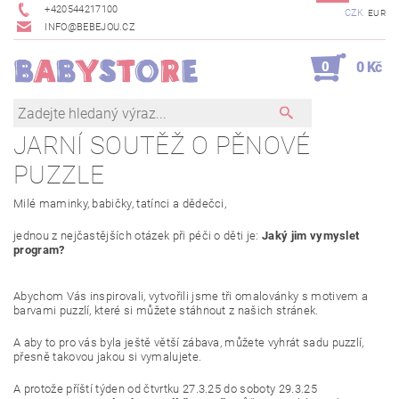
+420544217100
CZK
EUR
INFO@BEBEJOU.CZ
0
0 Kč
JARNÍ SOUTĚŽ O PĚNOVÉ
PUZZLE
Milé maminky, babičky, tatínci a dědečci,
jednou z nejčastějších otázek při péči o děti je:
Jaký jim vymyslet
program?
Abychom Vás inspirovali, vytvořili jsme tři omalovánky s motivem a
barvami puzzlí, které si můžete stáhnout z našich stránek.
A aby to pro vás byla ještě větší zábava, můžete vyhrát sadu puzzlí,
přesně takovou jakou si vymalujete.
A protože příští týden od čtvrtku 27.3.25 do soboty 29.3.25