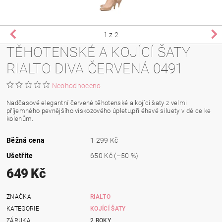
1
z 2
TĚHOTENSKÉ A KOJÍCÍ ŠATY
RIALTO DIVA ČERVENÁ 0491
Neohodnoceno
Nadčasové elegantní červené těhotenské a kojící šaty z velmi
příjemného pevnějšího viskozového úpletu,přiléhavé siluety v délce ke
kolenům.
Běžná cena
1 299 Kč
Ušetříte
650 Kč
(–50 %)
649 Kč
ZNAČKA
RIALTO
KATEGORIE
KOJÍCÍ ŠATY
ZÁRUKA
2 ROKY