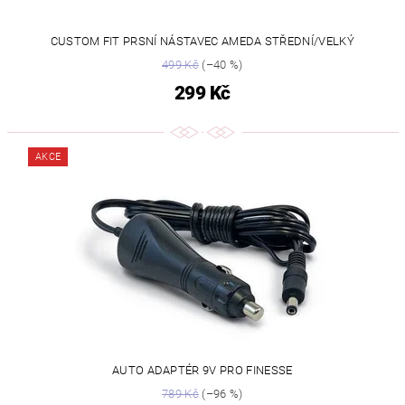
CUSTOM FIT PRSNÍ NÁSTAVEC AMEDA STŘEDNÍ/VELKÝ
499 Kč
(–40 %)
299 Kč
AKCE
AUTO ADAPTÉR 9V PRO FINESSE
789 Kč
(–96 %)