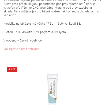
viskozového úpletu, přiléhavé siluety v délce ke kolenům. Šaty mají 3/4
rukáv, přes přední díl jsou podstřižené pod prsy, výstřih šatů do V je
vytvořen překřížením živůtkové části, která je pod prsy ozdobena
sklady. Šaty vužijete jak pro běžné nošení tak i při různých oslavách a
večírcích.
Modelka na obrázku má výšku 175 cm, šaty velikosti 38.
Složení. 70% viskoza, 27% polyamid, 3% lycra
Vyrobeno v České republice.
Jak správně určit velikost?
AKCE