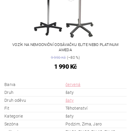
VOZÍK NA NEMOCNIČNÍ ODSÁVAČKU ELITE NEBO PLATINUM
AMEDA
9 990 Kč
(–80 %)
1 990 Kč
Barva
červená
Druh
šaty
Druh oděvu
šaty
Fit
Těhotenství
Kategorie
šaty
Sezóna
Podzim, Zima, Jaro