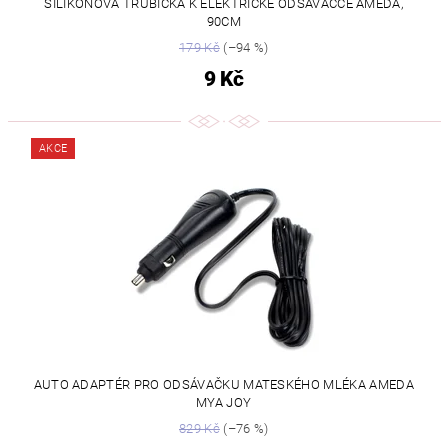
SILIKONOVÁ TRUBIČKA K ELEKTRICKÉ ODSÁVAČCE AMEDA,
90CM
179 Kč
(–94 %)
9 Kč
AKCE
AUTO ADAPTÉR PRO ODSÁVAČKU MATESKÉHO MLÉKA AMEDA
MYA JOY
829 Kč
(–76 %)