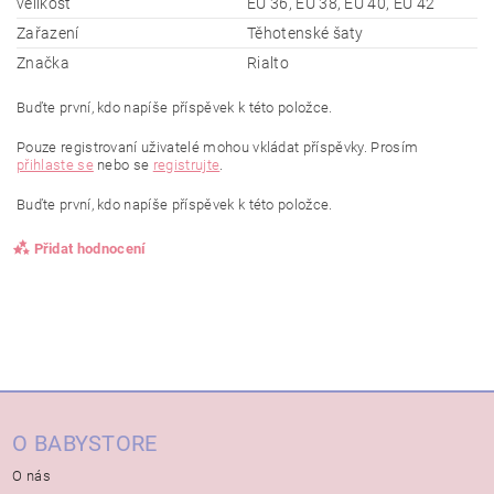
velikost
EU 36, EU 38, EU 40, EU 42
Zařazení
Těhotenské šaty
Značka
Rialto
Buďte první, kdo napíše příspěvek k této položce.
Pouze registrovaní uživatelé mohou vkládat příspěvky. Prosím
přihlaste se
nebo se
registrujte
.
Buďte první, kdo napíše příspěvek k této položce.
Přidat hodnocení
O BABYSTORE
O nás