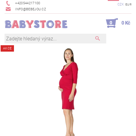
+420544217100
CZK
EUR
INFO@BEBEJOU.CZ
0
0 Kč
AKCE