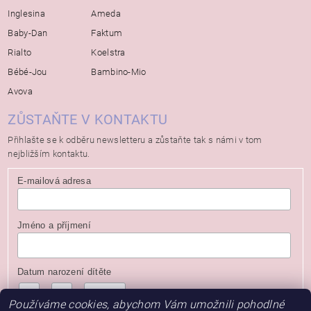
Inglesina
Ameda
Baby-Dan
Faktum
Rialto
Koelstra
Bébé-Jou
Bambino-Mio
Avova
ZŮSTAŇTE V KONTAKTU
Přihlašte se k odběru newsletteru a zůstaňte tak s námi v tom
nejbližším kontaktu.
E-mailová adresa
Jméno a příjmení
Datum narození dítěte
/
/
( dd / mm / rrrr )
Používáme cookies, abychom Vám umožnili pohodlné