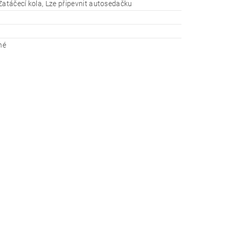
Zatáčecí kola, Lze připevnit autosedačku
né