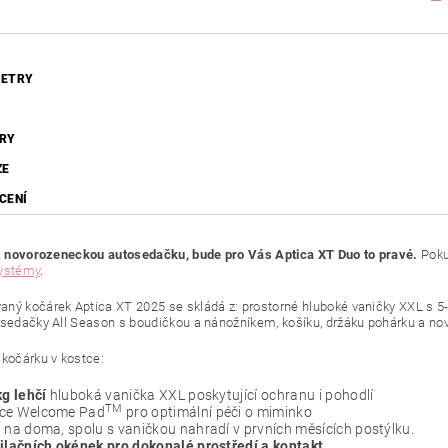
ETRY
RY
ZE
CENÍ
iž novorozeneckou autosedačku, bude pro Vás Aptica XT Duo to pravé.
Pokud
ystémy
.
ný kočárek Aptica XT 2025 se skládá z: prostorné hluboké vaničky XXL s 
 sedačky All Season s boudičkou a nánožníkem, košíku, držáku pohárku a 
 kočárku v kostce:
kg lehčí
hluboká vanička XXL poskytující ochranu i pohodlí
TM
ce Welcome Pad
pro optimální péči o miminko
 na doma, spolu s vaničkou nahradí v prvních měsících postýlku.
ilačních okének pro dokonalé prostředí a kontakt