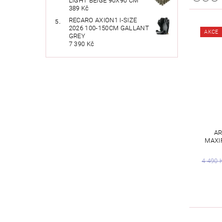
LIGHT BEIGE 90X90 CM
389 Kč
RECARO AXION1 I-SIZE
2026 100-150CM GALLANT
AKCE
GREY
7 390 Kč
AR
MAXI
4 490 