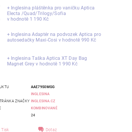
+ Inglesina pláštěnka pro vaničku Aptica
Electa /Quad/Trilogy/Sofia
v hodnotě 1 190 Kč
+ Inglesina Adaptér na podvozek Aptica pro
autosedačky Maxi-Cosi
v hodnotě 990 Kč
+ Inglesina Taška Aptica XT Day Bag
Magnet Grey
v hodnotě 1 990 Kč
UKTU
AAE79S0MGG
INGLESINA
TRÁNKA ZNAČKY
INGLESINA.CZ
E
KOMBINOVANÉ
24
Tisk
Dotaz