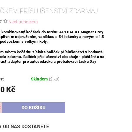
ÍČKEM PŘÍSLUŠENSTVÍ ZDARMA !
Neohodnoceno
 kombinovaný kočárek do terénu APTICA XT Magnet Grey
aptivním odpružením, vaničkou s 5-ti okénky a novým o 1,5
 podvozkem s velkými koly.
m tohoto kočárku získáte balíček příslušenství v hodnotě
ela zdarma. Balíček příslušenství obsahuje - pláštěnku na
část, adaptér pro autosedačku a přebalovací tašku Day
st
Skladem
(2 ks)
90 Kč
 OD NÁS DOSTANETE