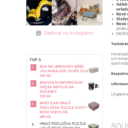
Odleh
ovlad
Nová c
Složen
Nová 
směru 
Sledovat na Instagramu
Možno
Technické
Hmotnost 
cm Hmotno
TOP 5
sport.koč
BOX NA UBROUSKY BÉBÉ-
JOU FABULOUS TAUPE SILK
Bezpečno
349 Kč
BABYDAN UNIVERZÁLNÍ
Informace
DRŽÁK NÁPOJŮ NA
KOČÁRKY
L'Inglesin
239 Kč
BABY DAN HRACÍ
PODLOŽKA PUZZLE DUSTY
ROSE 90X90 CM
489 Kč
HRACÍ PODLOŽKA PUZZLE
SOU