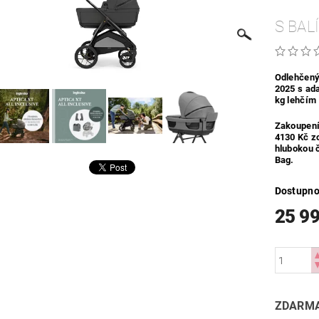
S BAL
Odlehčený
2025 s ad
kg lehčím
Zakoupení
4130 Kč zc
hlubokou 
Bag.
Dostupno
25 9
ZDARMA