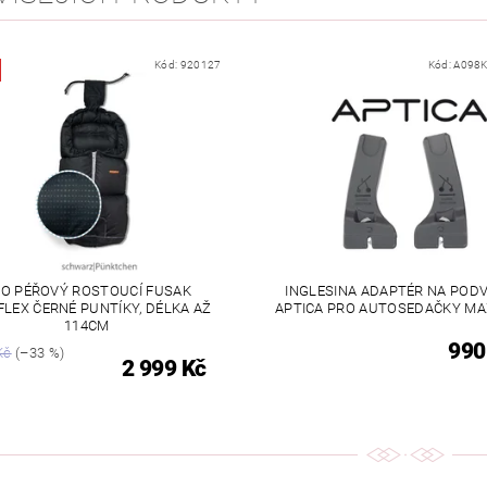
Kód:
920127
Kód:
A098
O PÉŘOVÝ ROSTOUCÍ FUSAK
INGLESINA ADAPTÉR NA POD
FLEX ČERNÉ PUNTÍKY, DÉLKA AŽ
APTICA PRO AUTOSEDAČKY MAX
114CM
990
Kč
(–33 %)
2 999 Kč