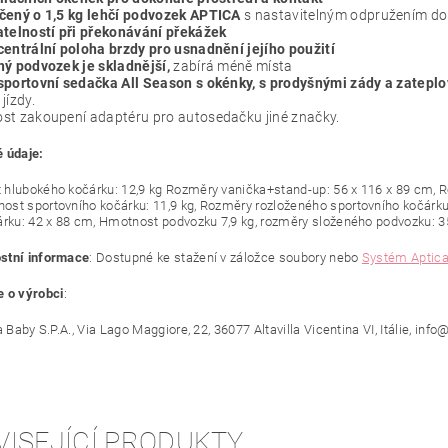
čený o 1,5 kg lehčí podvozek APTICA
s nastavitelným odpružením do
atelností při překonávání překážek
entrální poloha brzdy pro usnadnění jejího použití
ý podvozek je skladnější,
zabírá méně místa
sportovní sedačka All Season s okénky, s prodyšnými zády a zateplo
jízdy.
st zakoupení adaptéru pro autosedačku jiné značky.
 údaje:
hlubokého kočárku: 12,9 kg Rozměry vanička+stand-up: 56 x 116 x 89 cm, Roz
st sportovního kočárku: 11,9 kg, Rozměry rozloženého sportovního kočárku
árku: 42 x 88 cm, Hmotnost podvozku 7,9 kg, rozměry složeného podvozku: 3
stní informace
: Dostupné ke stažení v záložce soubory nebo
Systém Aptic
 o výrobci
:
a Baby S.P.A., Via Lago Maggiore, 22, 36077 Altavilla Vicentina VI, Itálie, i
VISEJÍCÍ PRODUKTY