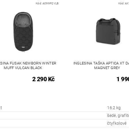
Kód:
A099P2VLB
Kód:
AX
ESINA FUSAK NEWBORN WINTER
INGLESINA TAŠKA APTICA XT D
MUFF VULCAN BLACK
MAGNET GREY
2 290 Kč
1 99
t
16.2 kg
šedé, grafi
l
čtyřkolové