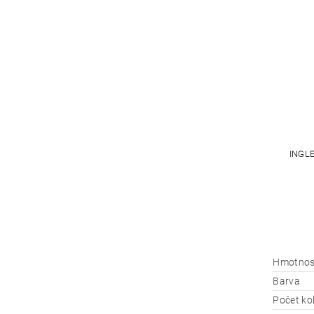
INGL
Hmotnos
Barva
Počet ko