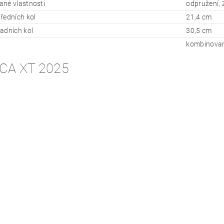
né vlastnosti
odpružení, 
ředních kol
21,4 cm
adních kol
30,5 cm
kombinova
CA XT 2025