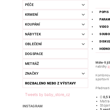
PÉČE
POPIS
KRMENÍ
PARAM
KOUPÁNÍ
VIDEO
NÁBYTEK
SOUBO
DISKU
OBLEČENÍ
HODNO
DOGSPACE
Máte-li j
METRÁŽ
nabídky
s
ZNAČKY
Kombinova
sportovní
ROZBALENO NEBO Z VÝSTAVY
Přednosti
Tweets by baby_store_cz
O
0,5 
Matra
Stojan
INSTAGRAM
5 vent