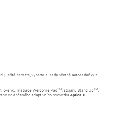
 ji ještě nemáte, vyberte si sadu včetně autosedačky, z
TM
TM
5-ti okénky, matrace Welcome Pad
, stojanu Stand Up
,
nového odlehčeného adaptivního podvozku
Aptica XT
.