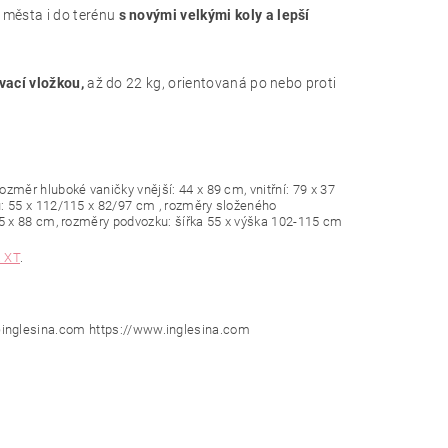
 města i do terénu
s novými velkými koly a lepší
vací vložkou,
až do 22 kg, orientovaná po nebo proti
měr hluboké vaničky vnější: 44 x 89 cm, vnitřní: 79 x 37
: 55 x 112/115 x 82/97 cm , rozměry složeného
5 x 88 cm, rozměry podvozku: šířka 55 x výška 102-115 cm
a XT
.
nfo@inglesina.com https://www.inglesina.com