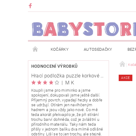
KOČÁRKY
AUTOSEDAČKY
BEZ
METRÁŽ
ZNAČKY
ROZBALENO NEBO Z
Kočá
HODNOCENÍ VÝROBKŮ
Hrací podložka puzzle korkové 120x120cm
AKCE
OBCHODNÍ PODMÍNKY
INFORMACE O EVIDENCI
|
M K
Koupili jsme pro miminko a jsme
spokojení, dokupovali jsme ještě další.
O NÁS
KARIERA
KLUB BABYSTORE
Příjemný povrch, vypadají hezky a dobře
se udržují. Otírám jen navlhčeným
hadrem a jsou vždy jako nové. Co mě
teda akorát překvapilo je, že při stírání
trochu barví dohněda, což je zvláštní u
přírodního materiálu. Taky nám teda
přišly v jednom balíku dva mírně odlišné
odstíny. Liší se to jen trochu, ale stejně.