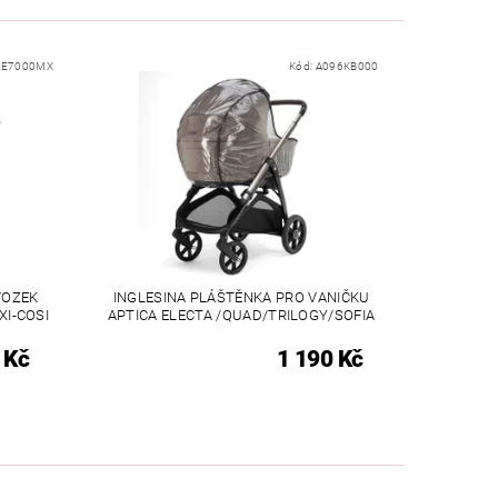
KE7000MX
Kód:
A096KB000
VOZEK
INGLESINA PLÁŠTĚNKA PRO VANIČKU
I-COSI
APTICA ELECTA /QUAD/TRILOGY/SOFIA
 Kč
1 190 Kč