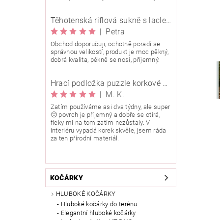
Těhotenská riflová sukně s laclem Rialto Wingles 01753
|
Petra
Obchod doporučuji, ochotně poradí se
správnou velikostí, produkt je moc pěkný,
dobrá kvalita, pěkně se nosí, příjemný.
Hrací podložka puzzle korkové 90x90 cm
|
M. K.
Zatím používáme asi dva týdny, ale super
🙂 povrch je příjemný a dobře se otírá,
fleky mi na tom zatím nezůstaly. V
interiéru vypadá korek skvěle, jsem ráda
za ten přírodní materiál.
KOČÁRKY
HLUBOKÉ KOČÁRKY
Hluboké kočárky do terénu
Elegantní hluboké kočárky