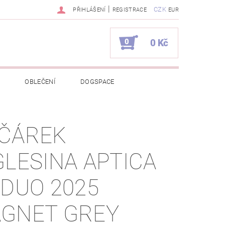
|
CZK
PŘIHLÁŠENÍ
REGISTRACE
EUR
0
0 Kč
OBLEČENÍ
DOGSPACE
EKCI Z BÉBÉ-JOU
ČÁREK
NAPIŠTE NÁM
KONTAKTY
GLESINA APTICA
JEDNÁVKA
 DUO 2025
GNET GREY