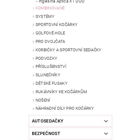
Inglesina Aptica XT DUO
KOMBINOVANÉ
SYSTÉMY
SPORTOVNÍ KOČÁRKY
GOLFOVÉ HOLE
PRO DVOJČATA
KORBIČKY A SPORTOVNÍ SEDAČKY
PODVOZKY
PŘÍSLUŠENSTVÍ
SLUNEČNÍKY
DĚTSKÉ FUSAKY
RUKÁVNÍKY KE KOČÁRKŮM
NOŠENÍ
NÁHRADNÍ DÍLY PRO KOČÁRKY
AUTOSEDAČKY
BEZPEČNOST