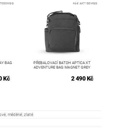
70S0MGG
Kód:
AX71S0MGG
AY BAG
PŘEBALOVACÍ BATOH APTICA XT
ADVENTURE BAG MAGNET GREY
0 Kč
2 490 Kč
tové, měděné, zlaté