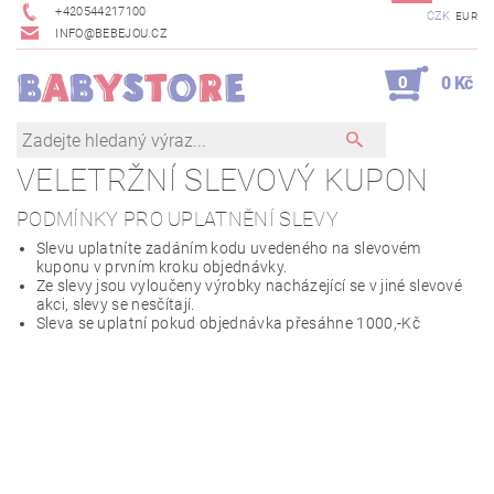
+420544217100
CZK
EUR
INFO@BEBEJOU.CZ
0
0 Kč
VELETRŽNÍ SLEVOVÝ KUPON
PODMÍNKY PRO UPLATNĚNÍ SLEVY
Slevu uplatníte zadáním kodu uvedeného na slevovém
kuponu v prvním kroku objednávky.
Ze slevy jsou vyloučeny výrobky nacházející se v jiné slevové
akci, slevy se nesčítají.
Sleva se uplatní pokud objednávka přesáhne 1000,-Kč