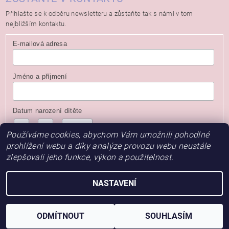
Přihlašte se k odběru newsletteru a zůstaňte tak s námi v tom
nejbližším kontaktu.
E-mailová adresa
Jméno a příjmení
Datum narození dítěte
/
/
( dd / mm / rrrr )
Používáme cookies, abychom Vám umožnili pohodlné
prohlížení webu a díky analýze provozu webu neustále
zlepšovali jeho funkce, výkon a použitelnost.
NASTAVENÍ
2026 © Baby Store, všechna práva vyhrazena
Vytvořil Shoptet
ODMÍTNOUT
SOUHLASÍM