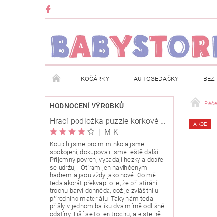
KOČÁRKY
AUTOSEDAČKY
BEZ
METRÁŽ
ZNAČKY
ROZBALENO NEBO Z
Péč
HODNOCENÍ VÝROBKŮ
Hrací podložka puzzle korkové 120x120cm
AKCE
OBCHODNÍ PODMÍNKY
INFORMACE O EVIDENCI
|
M K
Koupili jsme pro miminko a jsme
spokojení, dokupovali jsme ještě další.
O NÁS
KARIERA
KLUB BABYSTORE
Příjemný povrch, vypadají hezky a dobře
se udržují. Otírám jen navlhčeným
hadrem a jsou vždy jako nové. Co mě
teda akorát překvapilo je, že při stírání
trochu barví dohněda, což je zvláštní u
přírodního materiálu. Taky nám teda
přišly v jednom balíku dva mírně odlišné
odstíny. Liší se to jen trochu, ale stejně.