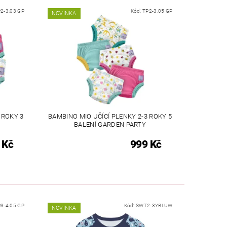
2-3.03 GP
Kód:
TP2-3.05 GP
NOVINKA
 ROKY 3
BAMBINO MIO UČÍCÍ PLENKY 2-3 ROKY 5
BALENÍ GARDEN PARTY
 Kč
999 Kč
3-4.05 GP
Kód:
SWT2-3YBLUW
NOVINKA