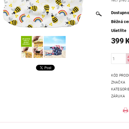
věci před 
Dostupno
Běžná ce
Ušetříte
399 
KÓD PROD
ZNAČKA
KATEGORI
ZÁRUKA