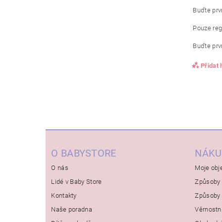
Buďte prvn
Pouze reg
Buďte prvn
Přidat
O BABYSTORE
NÁKU
O nás
Moje obj
Lidé v Baby Store
Způsoby 
Kontakty
Způsoby 
Naše poradna
Věrnostn