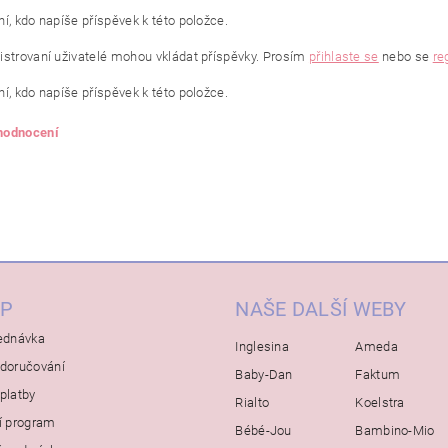
í, kdo napíše příspěvek k této položce.
istrovaní uživatelé mohou vkládat příspěvky. Prosím
přihlaste se
nebo se
re
í, kdo napíše příspěvek k této položce.
 hodnocení
P
NAŠE DALŠÍ WEBY
ednávka
Inglesina
Ameda
doručování
Baby-Dan
Faktum
platby
Rialto
Koelstra
í program
Bébé-Jou
Bambino-Mio