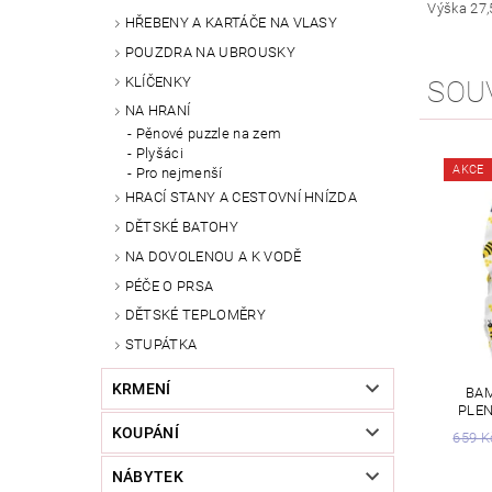
Výška 27,
HŘEBENY A KARTÁČE NA VLASY
POUZDRA NA UBROUSKY
KLÍČENKY
SOU
NA HRANÍ
Pěnové puzzle na zem
Plyšáci
AKCE
Pro nejmenší
HRACÍ STANY A CESTOVNÍ HNÍZDA
DĚTSKÉ BATOHY
NA DOVOLENOU A K VODĚ
PÉČE O PRSA
DĚTSKÉ TEPLOMĚRY
STUPÁTKA
KRMENÍ
BAM
PLEN
KOUPÁNÍ
659 K
NÁBYTEK