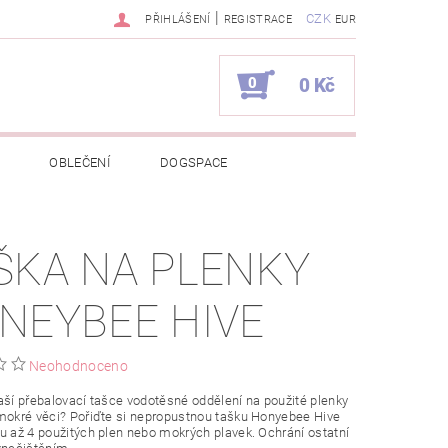
|
CZK
PŘIHLÁŠENÍ
REGISTRACE
EUR
0
0 Kč
OBLEČENÍ
DOGSPACE
EKCI Z BÉBÉ-JOU
ŠKA NA PLENKY
NAPIŠTE NÁM
KONTAKTY
NEYBEE HIVE
JEDNÁVKA
Neohodnoceno
aší přebalovací tašce vodotěsné oddělení na použité plenky
mokré věci? Pořiďte si nepropustnou tašku Honyebee Hive
u až 4 použitých plen nebo mokrých plavek. Ochrání ostatní