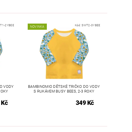
T1-2YBEE
Kód:
SWT2-3YBEE
NOVINKA
DO VODY
BAMBINOMIO DĚTSKÉ TRIČKO DO VODY
ROKY
S RUKÁVEM BUSY BEES, 2-3 ROKY
 Kč
349 Kč