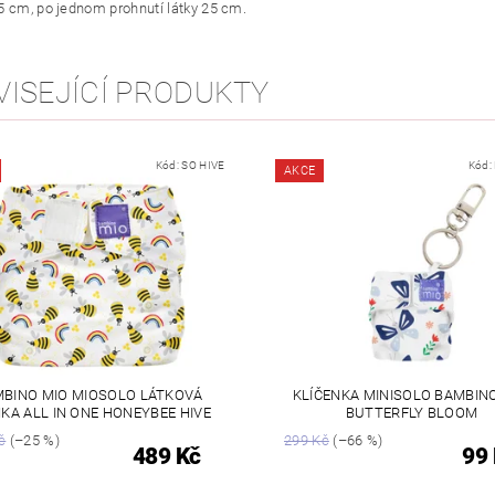
5 cm, po jednom prohnutí látky 25 cm.
VISEJÍCÍ PRODUKTY
Kód:
SO HIVE
Kód:
AKCE
BINO MIO MIOSOLO LÁTKOVÁ
KLÍČENKA MINISOLO BAMBINO
KA ALL IN ONE HONEYBEE HIVE
BUTTERFLY BLOOM
č
(–25 %)
299 Kč
(–66 %)
489 Kč
99