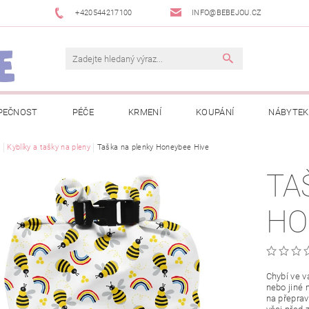
+420544217100
INFO@BEBEJOU.CZ
PEČNOST
PÉČE
KRMENÍ
KOUPÁNÍ
NÁBYTEK
 VÝSTAVY
e
Kyblíky a tašky na pleny
JAK SPRÁVNĚ ÚRČIT VELIKOST
Taška na plenky Honeybee Hive
JAK KOUPIT KOL
TA
 TRŽEB EET
INFORMACE O ZPRACOVÁNÍ OSOBNÍCH ÚDAJŮ
HO
NEWSLETTERY
ODSTOUPENÍ OD SMLOUVY
MOJE OB
Chybí ve v
nebo jiné 
na přeprav