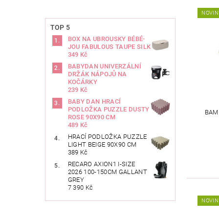
NOVIN
TOP 5
BOX NA UBROUSKY BÉBÉ-
JOU FABULOUS TAUPE SILK
349 Kč
BABYDAN UNIVERZÁLNÍ
DRŽÁK NÁPOJŮ NA
KOČÁRKY
239 Kč
BABY DAN HRACÍ
PODLOŽKA PUZZLE DUSTY
BAM
ROSE 90X90 CM
489 Kč
HRACÍ PODLOŽKA PUZZLE
LIGHT BEIGE 90X90 CM
389 Kč
RECARO AXION1 I-SIZE
2026 100-150CM GALLANT
GREY
7 390 Kč
NOVIN