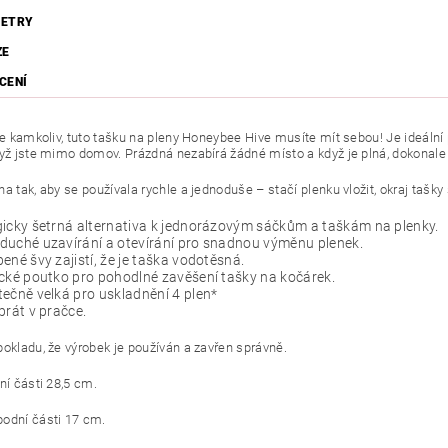
ETRY
ZE
CENÍ
ete kamkoliv, tuto tašku na pleny Honeybee Hive musíte mít sebou! Je ideální
dyž jste mimo domov. Prázdná nezabírá žádné místo a když je plná, dokonale 
a tak, aby se používala rychle a jednoduše – stačí plenku vložit, okraj tašky 
icky šetrná alternativa k jednorázovým sáčkům a taškám na plenky.
duché uzavírání a otevírání pro snadnou výměnu plenek.
ené švy zajistí, že je taška vodotěsná.
cké poutko pro pohodlné zavěšení tašky na kočárek.
ečně velká pro uskladnění 4 plen*
prát v pračce.
pokladu, že výrobek je používán a zavřen správně.
ní části 28,5 cm.
odní části 17 cm.