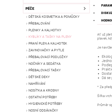
PARAM
PÉČE
DISKU
DĚTSKÁ KOSMETIKA A POMŮCKY
HODNO
PŘEBALOVÁNÍ
PLENKY A KALHOTKY
At' už jd
KYBLÍKY A TAŠKY NA PLENY
plavek, k
PRANÍ PLEN A KALHOTEK
Je navržen
ZAVINOVAČKY A PYTLE
Ekolog
PŘEBALOVACÍ PODLOŽKY
Jedno
NOČNÍKY A SEDÁTKA
Podlep
Prakti
PŘEBALOVACÍ TAŠKY
Dostat
DĚTSKÉ DEKY
Dá se 
NAHŘÍVÁNÍ
* Za před
NOSÍTKA A KROSNY
Šířka vrch
OSTATNÍ POTŘEBY
HYGIENICKÉ POTŘEBY
Průměr sp
NOSNÍ ODSÁVAČKY