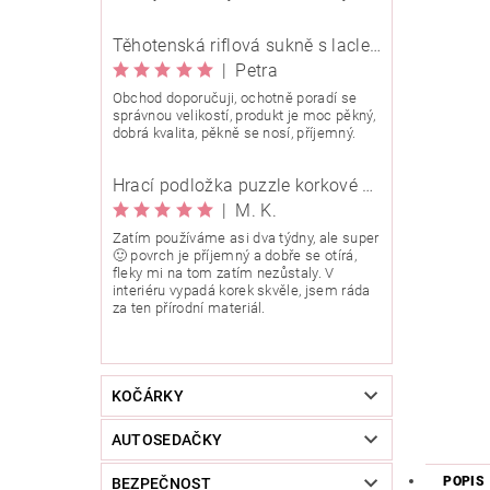
Těhotenská riflová sukně s laclem Rialto Wingles 01753
|
Petra
Obchod doporučuji, ochotně poradí se
správnou velikostí, produkt je moc pěkný,
dobrá kvalita, pěkně se nosí, příjemný.
Hrací podložka puzzle korkové 90x90 cm
|
M. K.
Zatím používáme asi dva týdny, ale super
🙂 povrch je příjemný a dobře se otírá,
fleky mi na tom zatím nezůstaly. V
interiéru vypadá korek skvěle, jsem ráda
za ten přírodní materiál.
KOČÁRKY
AUTOSEDAČKY
POPIS
BEZPEČNOST