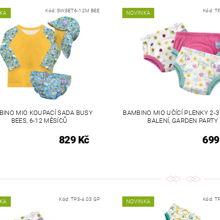
Kód:
SWSET6-12M BEE
Kód:
TP
KA
NOVINKA
BINO MIO KOUPACÍ SADA BUSY
BAMBINO MIO UČÍCÍ PLENKY 2-3
BEES, 6-12 MĚSÍCŮ
BALENÍ, GARDEN PARTY
829 Kč
699
Kód:
TP3-4.03 GP
Kód:
TP
KA
NOVINKA