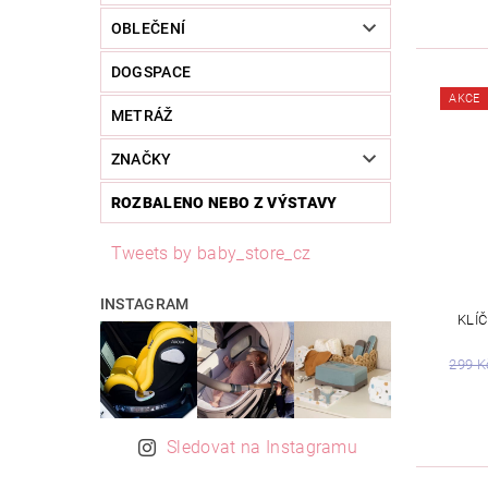
OBLEČENÍ
DOGSPACE
AKCE
METRÁŽ
ZNAČKY
ROZBALENO NEBO Z VÝSTAVY
Tweets by baby_store_cz
INSTAGRAM
KLÍ
299 K
Sledovat na Instagramu