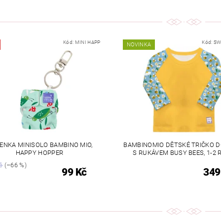
Kód:
MINI HAPP
Kód:
SW
NOVINKA
ČENKA MINISOLO BAMBINO MIO,
BAMBINOMIO DĚTSKÉ TRIČKO 
HAPPY HOPPER
S RUKÁVEM BUSY BEES, 1-2 
č
(–66 %)
99 Kč
349