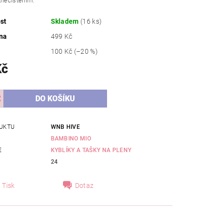
znečištěním.
st
Skladem
(16 ks)
na
499 Kč
100 Kč
(–20 %)
Kč
UKTU
WNB HIVE
BAMBINO MIO
E
KYBLÍKY A TAŠKY NA PLENY
24
Tisk
Dotaz