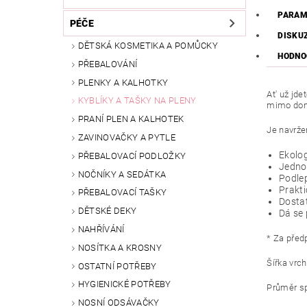
PARAM
PÉČE
DISKU
DĚTSKÁ KOSMETIKA A POMŮCKY
HODNO
PŘEBALOVÁNÍ
PLENKY A KALHOTKY
At' už jde
KYBLÍKY A TAŠKY NA PLENY
mimo domo
PRANÍ PLEN A KALHOTEK
Je navržen
ZAVINOVAČKY A PYTLE
Ekolog
PŘEBALOVACÍ PODLOŽKY
Jedno
NOČNÍKY A SEDÁTKA
Podlep
Prakti
PŘEBALOVACÍ TAŠKY
Dostat
DĚTSKÉ DEKY
Dá se 
NAHŘÍVÁNÍ
* Za před
NOSÍTKA A KROSNY
Šířka vrch
OSTATNÍ POTŘEBY
HYGIENICKÉ POTŘEBY
Průměr sp
NOSNÍ ODSÁVAČKY