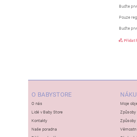
Buďte prvn
Pouze reg
Buďte prvn
Přidat
O BABYSTORE
NÁKU
O nás
Moje obj
Lidé v Baby Store
Způsoby 
Kontakty
Způsoby 
Naše poradna
Věrnostn