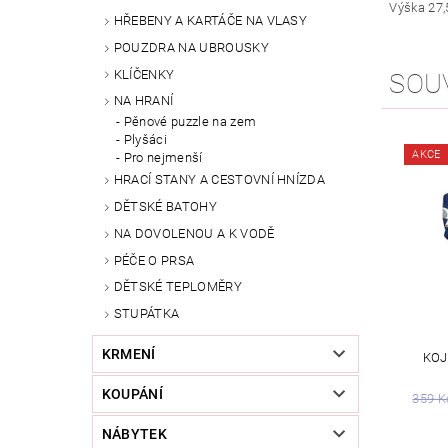
Výška 27,
HŘEBENY A KARTÁČE NA VLASY
POUZDRA NA UBROUSKY
KLÍČENKY
SOU
NA HRANÍ
Pěnové puzzle na zem
Plyšáci
AKCE
Pro nejmenší
HRACÍ STANY A CESTOVNÍ HNÍZDA
DĚTSKÉ BATOHY
NA DOVOLENOU A K VODĚ
PÉČE O PRSA
DĚTSKÉ TEPLOMĚRY
STUPÁTKA
KRMENÍ
KOJ
KOUPÁNÍ
359 K
NÁBYTEK