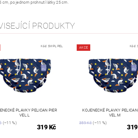
5 cm, po jednom prohnutí látky 25 cm.
VISEJÍCÍ PRODUKTY
Kód:
SWPL PEL
Kód:
AKCE
ENECKÉ PLAVKY PELICAN PIER
KOJENECKÉ PLAVKY PELICAN
VEL.L
VEL.M
č
(–11 %)
359 Kč
(–11 %)
319 Kč
319