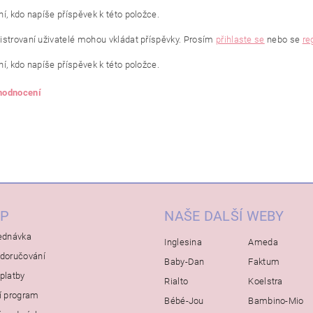
í, kdo napíše příspěvek k této položce.
istrovaní uživatelé mohou vkládat příspěvky. Prosím
přihlaste se
nebo se
re
í, kdo napíše příspěvek k této položce.
 hodnocení
P
NAŠE DALŠÍ WEBY
ednávka
Inglesina
Ameda
doručování
Baby-Dan
Faktum
platby
Rialto
Koelstra
í program
Bébé-Jou
Bambino-Mio