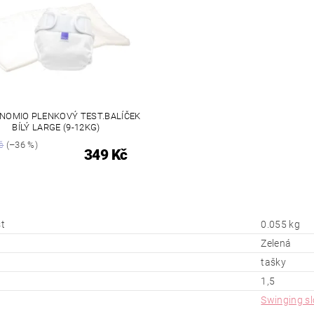
NOMIO PLENKOVÝ TEST.BALÍČEK
BÍLÝ LARGE (9-12KG)
č
(–36 %)
349 Kč
t
0.055 kg
Zelená
tašky
1,5
Swinging sl