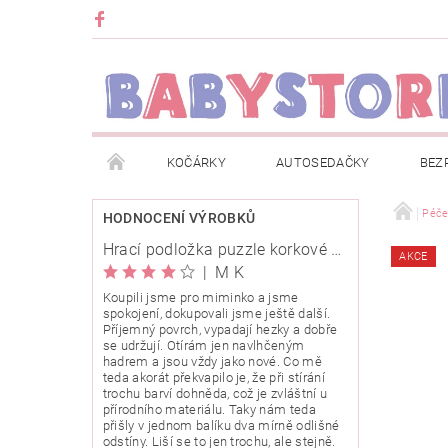
KOČÁRKY
AUTOSEDAČKY
BEZ
METRÁŽ
ZNAČKY
ROZBALENO NEBO Z
Péč
HODNOCENÍ VÝROBKŮ
Hrací podložka puzzle korkové 120x120cm
AKCE
OBCHODNÍ PODMÍNKY
INFORMACE O EVIDENCI
|
M K
Koupili jsme pro miminko a jsme
spokojení, dokupovali jsme ještě další.
O NÁS
KARIERA
KLUB BABYSTORE
Příjemný povrch, vypadají hezky a dobře
se udržují. Otírám jen navlhčeným
hadrem a jsou vždy jako nové. Co mě
teda akorát překvapilo je, že při stírání
trochu barví dohněda, což je zvláštní u
přírodního materiálu. Taky nám teda
přišly v jednom balíku dva mírně odlišné
odstíny. Liší se to jen trochu, ale stejně.