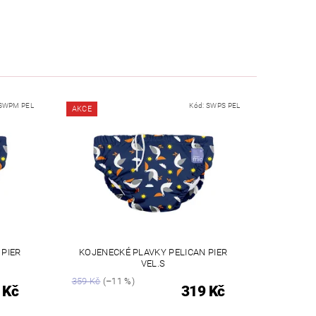
SWPM PEL
Kód:
SWPS PEL
AKCE
 PIER
KOJENECKÉ PLAVKY PELICAN PIER
VEL.S
359 Kč
(–11 %)
 Kč
319 Kč