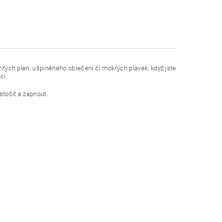
užitých plen, ušpiněného oblečení či mokrých plavek, když jste
ci.
stočit a zapnout.