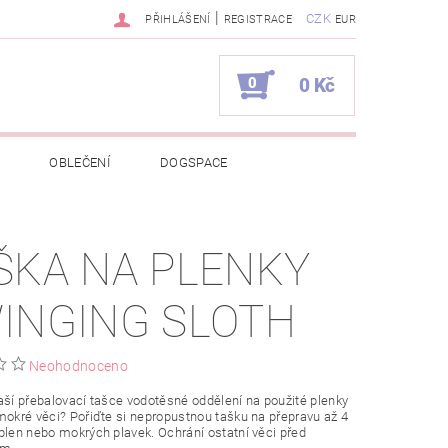
|
CZK
PŘIHLÁŠENÍ
REGISTRACE
EUR
0
0 Kč
OBLEČENÍ
DOGSPACE
EKCI Z BÉBÉ-JOU
ŠKA NA PLENKY
NAPIŠTE NÁM
KONTAKTY
INGING SLOTH
JEDNÁVKA
Neohodnoceno
aší přebalovací tašce vodotěsné oddělení na použité plenky
mokré věci? Pořiďte si nepropustnou tašku na přepravu až 4
plen nebo mokrých plavek. Ochrání ostatní věci před