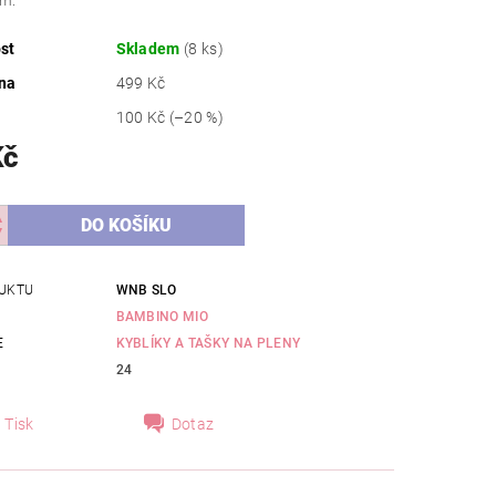
ím.
st
Skladem
(8 ks)
na
499 Kč
100 Kč
(–20 %)
Kč
UKTU
WNB SLO
BAMBINO MIO
E
KYBLÍKY A TAŠKY NA PLENY
24
Tisk
Dotaz