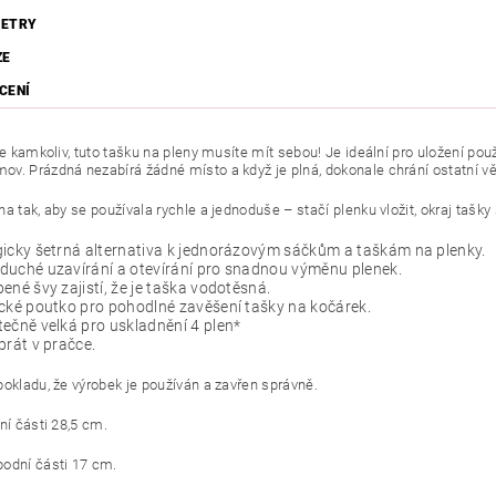
ETRY
ZE
CENÍ
te kamkoliv, tuto tašku na pleny musíte mít sebou! Je ideální pro uložení po
v. Prázdná nezabírá žádné místo a když je plná, dokonale chrání ostatní vě
a tak, aby se používala rychle a jednoduše – stačí plenku vložit, okraj tašky 
icky šetrná alternativa k jednorázovým sáčkům a taškám na plenky.
duché uzavírání a otevírání pro snadnou výměnu plenek.
ené švy zajistí, že je taška vodotěsná.
cké poutko pro pohodlné zavěšení tašky na kočárek.
ečně velká pro uskladnění 4 plen*
prát v pračce.
pokladu, že výrobek je používán a zavřen správně.
ní části 28,5 cm.
odní části 17 cm.