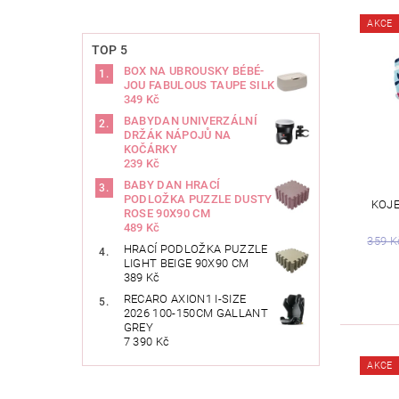
AKCE
TOP 5
BOX NA UBROUSKY BÉBÉ-
JOU FABULOUS TAUPE SILK
349 Kč
BABYDAN UNIVERZÁLNÍ
DRŽÁK NÁPOJŮ NA
KOČÁRKY
239 Kč
BABY DAN HRACÍ
PODLOŽKA PUZZLE DUSTY
KOJE
ROSE 90X90 CM
489 Kč
359 K
HRACÍ PODLOŽKA PUZZLE
LIGHT BEIGE 90X90 CM
389 Kč
RECARO AXION1 I-SIZE
2026 100-150CM GALLANT
GREY
7 390 Kč
AKCE