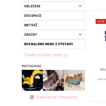
OBLEČENÍ
DOGSPACE
AKCE
METRÁŽ
ZNAČKY
ROZBALENO NEBO Z VÝSTAVY
Tweets by baby_store_cz
INSTAGRAM
KOJ
359 K
Sledovat na Instagramu