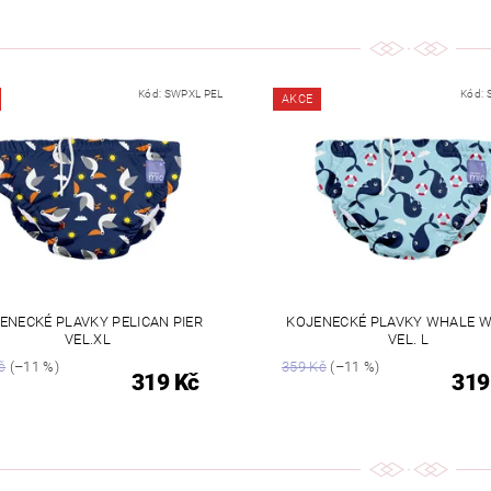
Kód:
SWPXL PEL
Kód:
AKCE
ENECKÉ PLAVKY PELICAN PIER
KOJENECKÉ PLAVKY WHALE W
VEL.XL
VEL. L
č
(–11 %)
359 Kč
(–11 %)
319 Kč
319