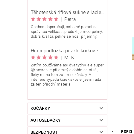
Těhotenská riflová sukně s laclem Rialto Wingles 01753
|
Petra
Obchod doporučuji, ochotně poradí se
správnou velikostí, produkt je moc pěkný,
dobrá kvalita, pěkně se nosí, příjemný.
Hrací podložka puzzle korkové 90x90 cm
|
M. K.
Zatím používáme asi dva týdny, ale super
🙂 povrch je příjemný a dobře se otírá,
fleky mi na tom zatím nezůstaly. V
interiéru vypadá korek skvěle, jsem ráda
za ten přírodní materiál.
KOČÁRKY
AUTOSEDAČKY
POPIS
BEZPEČNOST