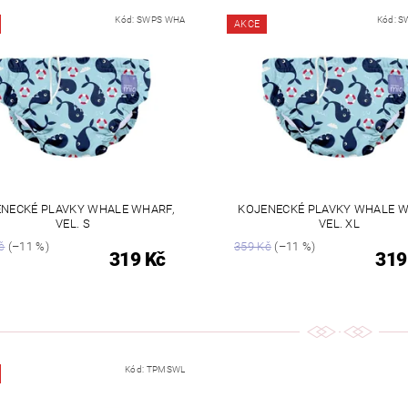
Kód:
SWPS WHA
Kód:
S
AKCE
NECKÉ PLAVKY WHALE WHARF,
KOJENECKÉ PLAVKY WHALE W
VEL. S
VEL. XL
č
(–11 %)
359 Kč
(–11 %)
319 Kč
319
Kód:
TPMSWL