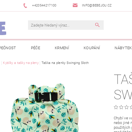
+420544217100
INFO@BEBEJOU.CZ
PEČNOST
PÉČE
KRMENÍ
KOUPÁNÍ
NÁBYTEK
 VÝSTAVY
e
Kyblíky a tašky na pleny
JAK SPRÁVNĚ ÚRČIT VELIKOST
Taška na plenky Swinging Sloth
JAK KOUPIT KOL
TA
 TRŽEB EET
INFORMACE O ZPRACOVÁNÍ OSOBNÍCH ÚDAJŮ
SW
NEWSLETTERY
ODSTOUPENÍ OD SMLOUVY
MOJE OB
Chybí ve v
nebo jiné 
použitých 