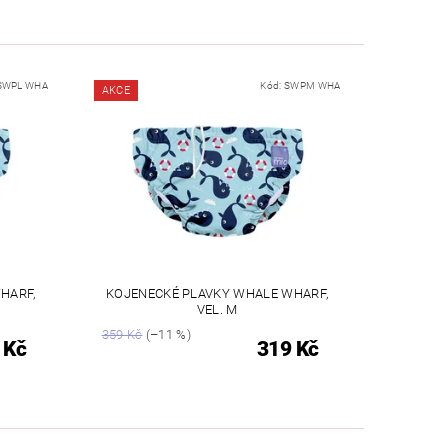
SWPL WHA
Kód:
SWPM WHA
AKCE
HARF,
KOJENECKÉ PLAVKY WHALE WHARF,
VEL. M
359 Kč
(–11 %)
 Kč
319 Kč