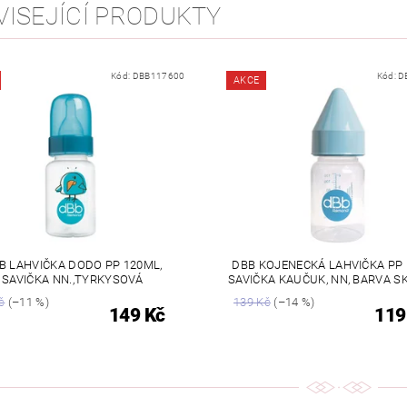
VISEJÍCÍ PRODUKTY
Kód:
DBB117600
Kód:
D
AKCE
B LAHVIČKA DODO PP 120ML,
DBB KOJENECKÁ LAHVIČKA PP 
SAVIČKA NN.,TYRKYSOVÁ
SAVIČKA KAUČUK, NN, BARVA S
č
(–11 %)
139 Kč
(–14 %)
149 Kč
119