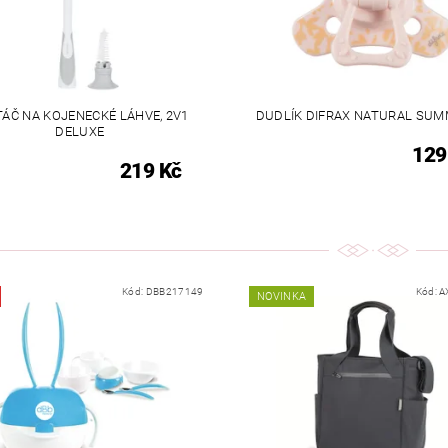
TÁČ NA KOJENECKÉ LÁHVE, 2V1
DUDLÍK DIFRAX NATURAL SUM
DELUXE
129
219 Kč
Kód:
DBB217149
Kód:
A
NOVINKA