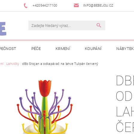
+420544217100
INFO@BEBEJOU.CZ
PEČNOST
PÉČE
KRMENÍ
KOUPÁNÍ
NÁBYTEK
 VÝSTAVY
ní
Lahvičky
dBb Stojan a odkapávač na lahve Tulipán červený
JAK SPRÁVNĚ ÚRČIT VELIKOST
JAK KOUPIT KOL
DB
 TRŽEB EET
INFORMACE O ZPRACOVÁNÍ OSOBNÍCH ÚDAJŮ
OD
NEWSLETTERY
ODSTOUPENÍ OD SMLOUVY
MOJE OB
LA
ČE