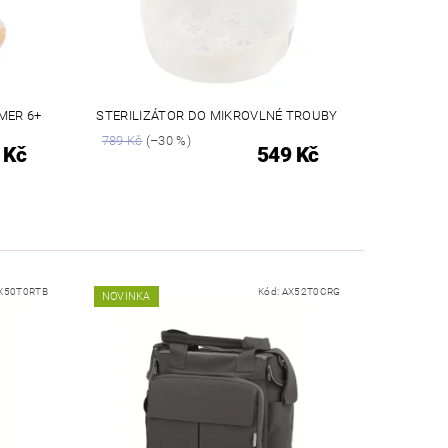
MER 6+
STERILIZÁTOR DO MIKROVLNÉ TROUBY
789 Kč
(–30 %)
 Kč
549 Kč
X50T0RTB
Kód:
AX52T0CRG
NOVINKA