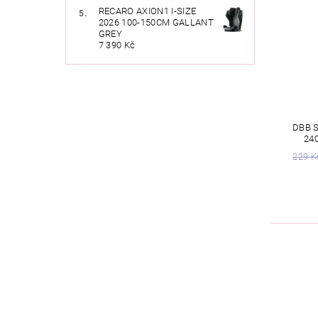
RECARO AXION1 I-SIZE
2026 100-150CM GALLANT
GREY
7 390 Kč
DBB 
24
229 K