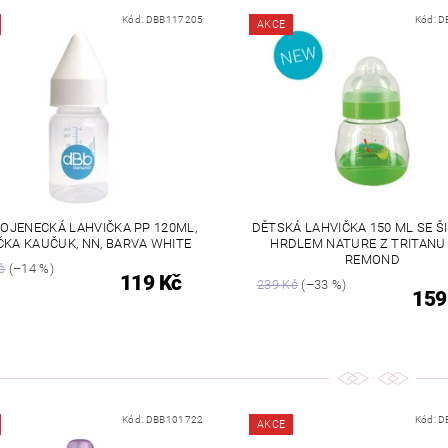
Kód:
DBB117205
Kód:
D
AKCE
OJENECKÁ LAHVIČKA PP 120ML,
DĚTSKÁ LAHVIČKA 150 ML SE 
ČKA KAUČUK, NN, BARVA WHITE
HRDLEM NATURE Z TRITANU
REMOND
č
(–14 %)
119 Kč
239 Kč
(–33 %)
159
Kód:
DBB101722
Kód:
D
AKCE