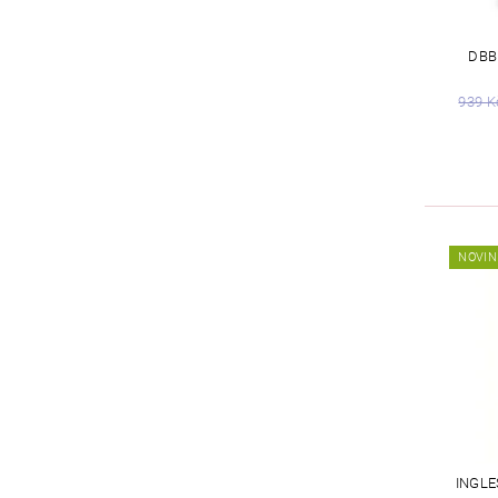
DBB
939 K
NOVIN
INGLE