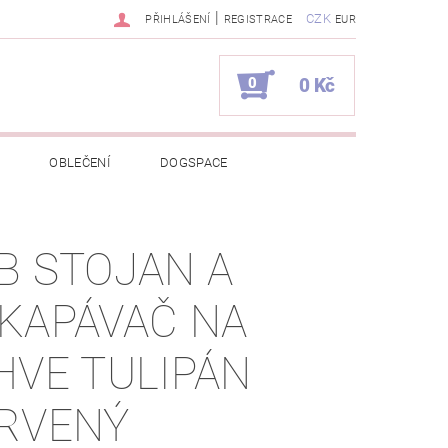
|
CZK
PŘIHLÁŠENÍ
REGISTRACE
EUR
0
0 Kč
OBLEČENÍ
DOGSPACE
EKCI Z BÉBÉ-JOU
B STOJAN A
NAPIŠTE NÁM
KONTAKTY
KAPÁVAČ NA
JEDNÁVKA
HVE TULIPÁN
RVENÝ