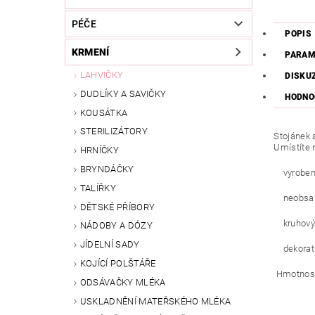
PÉČE
POPIS
KRMENÍ
PARAM
LAHVIČKY
DISKU
DUDLÍKY A SAVIČKY
HODNO
KOUSÁTKA
STERILIZÁTORY
Stojánek 
Umístíte n
HRNÍČKY
BRYNDÁČKY
vyrobeno 
TALÍŘKY
neobsah
DĚTSKÉ PŘÍBORY
kruhový 
NÁDOBY A DÓZY
JÍDELNÍ SADY
dekorati
KOJÍCÍ POLŠTÁŘE
Hmotnost:
ODSÁVAČKY MLÉKA
USKLADNĚNÍ MATEŘSKÉHO MLÉKA