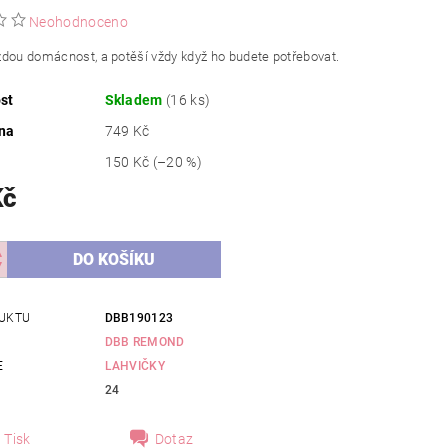
Neohodnoceno
dou domácnost, a potěší vždy když ho budete potřebovat.
st
Skladem
(16 ks)
na
749 Kč
150 Kč
(–20 %)
Kč
UKTU
DBB190123
DBB REMOND
E
LAHVIČKY
24
Tisk
Dotaz