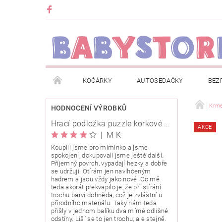
KOČÁRKY
AUTOSEDAČKY
BEZ
METRÁŽ
ZNAČKY
ROZBALENO NEBO Z
Krme
HODNOCENÍ VÝROBKŮ
Hrací podložka puzzle korkové 120x120cm
AKCE
OBCHODNÍ PODMÍNKY
INFORMACE O EVIDENCI
|
M K
Koupili jsme pro miminko a jsme
spokojení, dokupovali jsme ještě další.
O NÁS
KARIERA
KLUB BABYSTORE
Příjemný povrch, vypadají hezky a dobře
se udržují. Otírám jen navlhčeným
hadrem a jsou vždy jako nové. Co mě
teda akorát překvapilo je, že při stírání
trochu barví dohněda, což je zvláštní u
přírodního materiálu. Taky nám teda
přišly v jednom balíku dva mírně odlišné
odstíny. Liší se to jen trochu, ale stejně.