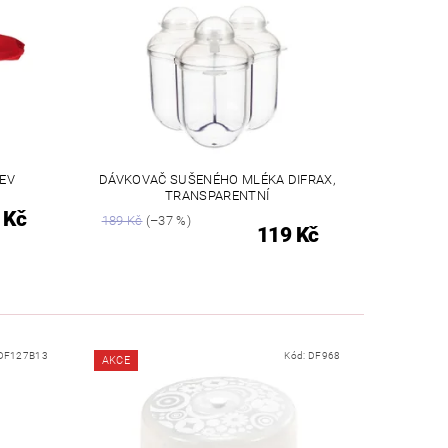
EV
DÁVKOVAČ SUŠENÉHO MLÉKA DIFRAX,
TRANSPARENTNÍ
 Kč
189 Kč
(–37 %)
119 Kč
DF127B13
Kód:
DF968
AKCE