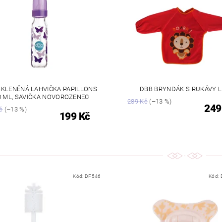
SKLENĚNÁ LAHVIČKA PAPILLONS
DBB BRYNDÁK S RUKÁVY L
0 ML, SAVIČKA NOVOROZENEC
289 Kč
(–13 %)
249
č
(–13 %)
199 Kč
Kód:
DF546
Kód: