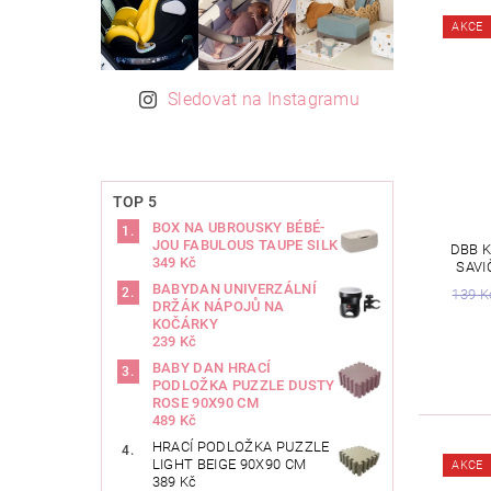
AKCE
Sledovat na Instagramu
TOP 5
BOX NA UBROUSKY BÉBÉ-
JOU FABULOUS TAUPE SILK
DBB K
349 Kč
SAVI
BABYDAN UNIVERZÁLNÍ
139 K
DRŽÁK NÁPOJŮ NA
KOČÁRKY
239 Kč
BABY DAN HRACÍ
PODLOŽKA PUZZLE DUSTY
ROSE 90X90 CM
489 Kč
HRACÍ PODLOŽKA PUZZLE
LIGHT BEIGE 90X90 CM
AKCE
389 Kč