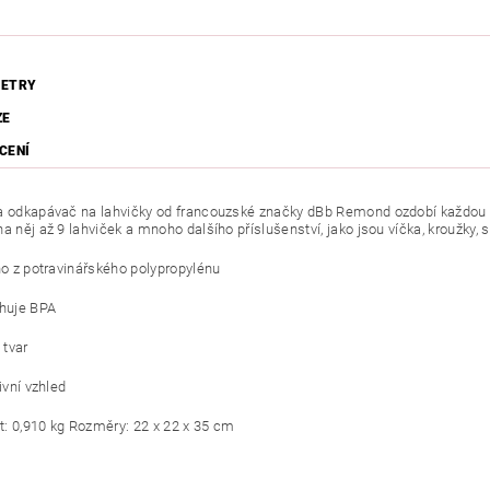
ETRY
ZE
CENÍ
a odkapávač na lahvičky od francouzské značky dBb Remond ozdobí každou do
a něj až 9 lahviček a mnoho dalšího příslušenství, jako jsou víčka, kroužky, 
z potravinářského polypropylénu
uje BPA
tvar
vní vzhled
 0,910 kg Rozměry: 22 x 22 x 35 cm