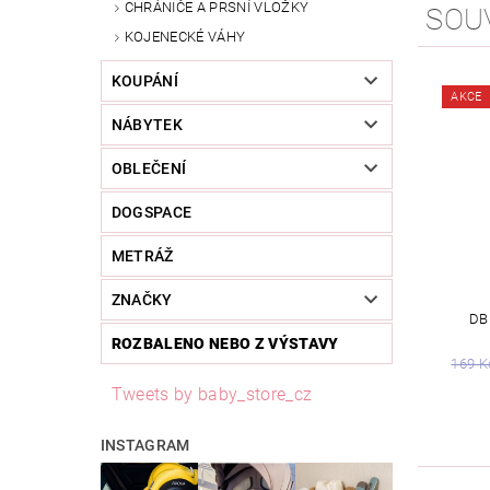
CHRÁNIČE A PRSNÍ VLOŽKY
SOU
KOJENECKÉ VÁHY
KOUPÁNÍ
AKCE
NÁBYTEK
OBLEČENÍ
DOGSPACE
METRÁŽ
ZNAČKY
DB
ROZBALENO NEBO Z VÝSTAVY
169 K
Tweets by baby_store_cz
INSTAGRAM