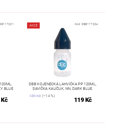
BB117201
Kód:
DBB117204
AKCE
120ML,
DBB KOJENECKÁ LAHVIČKA PP 120ML,
KY BLUE
SAVIČKA KAUČUK, NN, DARK BLUE
139 Kč
(–14 %)
 Kč
119 Kč