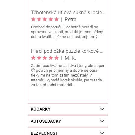
Těhotenská riflová sukně s laclem Rialto Wingles 01753
|
Petra
Obchod doporučuji, ochotně poradí se
správnou velikostí, produkt je moc pěkný,
dobrá kvalita, pěkně se nosí, příjemný.
Hrací podložka puzzle korkové 90x90 cm
|
M. K.
Zatím používáme asi dva týdny, ale super
🙂 povrch je příjemný a dobře se otírá,
fleky mi na tom zatím nezůstaly. V
interiéru vypadá korek skvěle, jsem ráda
za ten přírodní materiál.
KOČÁRKY
AUTOSEDAČKY
BEZPEČNOST