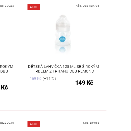
BB129024
Kód:
DBB129705
AKCE
ŠIROKÝM
DĚTSKÁ LAHVIČKA 125 ML SE ŠIROKÝM
 DBB
HRDLEM Z TRITANU DBB REMOND
169 Kč
(–11 %)
149 Kč
 Kč
BB220030
Kód:
DF668
AKCE