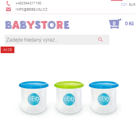
+420544217100
CZK
EUR
INFO@BEBEJOU.CZ
0
0 Kč
AKCE