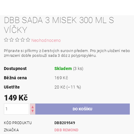
DBB SADA 3 MISEK 300 ML S
VÍČKY
Neohodnoceno
Připravte si příkrmy z čerstvých surovin předem. Pro jejich uložení nebo
zmrazení dobře poslouží sada 3 dóz z polypropylénu.
Dostupnost
Skladem
(3 ks)
Běžná cena
169 Kč
Ušetříte
20 Kč
(–11 %)
149 Kč
KÓD PRODUKTU
DBB209549
ZNAČKA
DBB REMOND