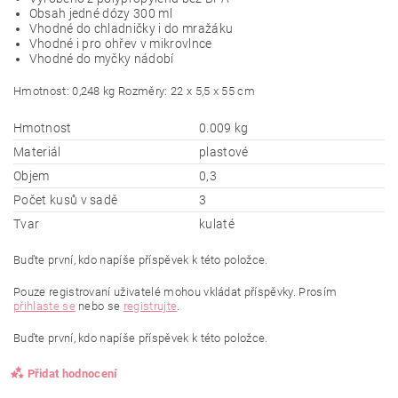
Obsah jedné dózy 300 ml
Vhodné do chladničky i do mražáku
Vhodné i pro ohřev v mikrovlnce
Vhodné do myčky nádobí
Hmotnost: 0,248 kg Rozměry: 22 x 5,5 x 55 cm
Hmotnost
0.009 kg
Materiál
plastové
Objem
0,3
Počet kusů v sadě
3
Tvar
kulaté
Buďte první, kdo napíše příspěvek k této položce.
Pouze registrovaní uživatelé mohou vkládat příspěvky. Prosím
přihlaste se
nebo se
registrujte
.
Buďte první, kdo napíše příspěvek k této položce.
Přidat hodnocení