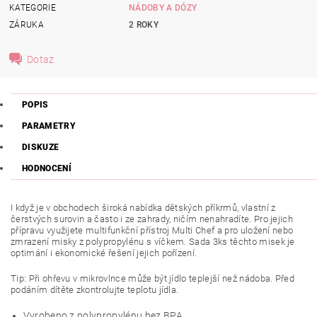
KATEGORIE
NÁDOBY A DÓZY
ZÁRUKA
2 ROKY
Dotaz
POPIS
PARAMETRY
DISKUZE
HODNOCENÍ
I když je v obchodech široká nabídka dětských příkrmů, vlastní z
čerstvých surovin a často i ze zahrady, ničím nenahradíte. Pro jejich
přípravu využijete multifunkční přístroj Multi Chef a pro uložení nebo
zmrazení misky z polypropylénu s víčkem. Sada 3ks těchto misek je
optimání i ekonomické řešení jejich pořízení.
Tip: Při ohřevu v mikrovlnce může být jídlo teplejší než nádoba. Před
podáním dítěte zkontrolujte teplotu jídla.
Vyrobeno z polypropylénu bez BPA