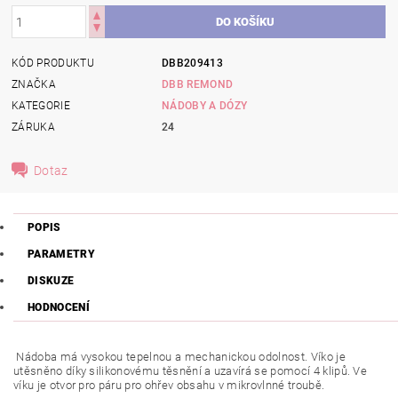
KÓD PRODUKTU
DBB209413
ZNAČKA
DBB REMOND
KATEGORIE
NÁDOBY A DÓZY
ZÁRUKA
24
Dotaz
POPIS
PARAMETRY
DISKUZE
HODNOCENÍ
Nádoba má vysokou tepelnou a mechanickou odolnost. Víko je
utěsněno díky silikonovému těsnění a uzavírá se pomocí 4 klipů. Ve
víku je otvor pro páru pro ohřev obsahu v mikrovlnné troubě.