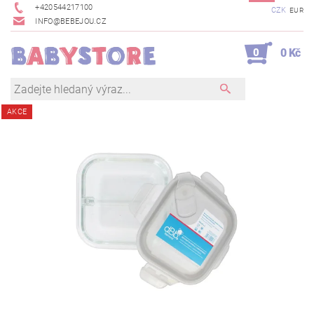
+420544217100
CZK
EUR
INFO@BEBEJOU.CZ
0
0 Kč
AKCE