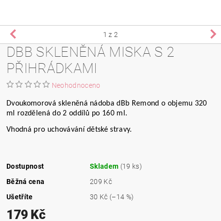
1
z 2
DBB SKLENĚNÁ MISKA S 2
PŘIHRÁDKAMI
Neohodnoceno
Dvoukomorová skleněná nádoba dBb Remond o objemu 320
ml rozdělená do 2 oddílů po 160 ml.
Vhodná pro uchovávání dětské stravy.
Dostupnost
Skladem
(19 ks)
Běžná cena
209 Kč
Ušetříte
30 Kč
(–14 %)
179 Kč