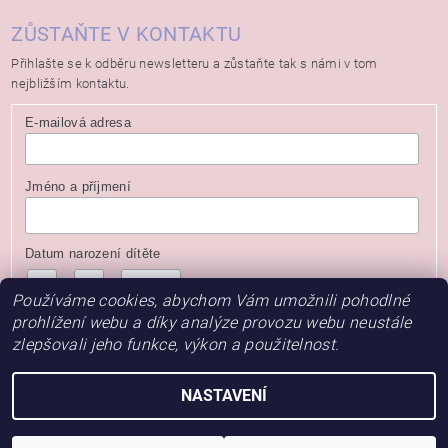
ZŮSTAŇTE V KONTAKTU
Přihlašte se k odběru newsletteru a zůstaňte tak s námi v tom
nejbližším kontaktu.
E-mailová adresa
Jméno a příjmení
Datum narození dítěte
/
/
( dd / mm / rrrr )
Používáme cookies, abychom Vám umožnili pohodlné
prohlížení webu a díky analýze provozu webu neustále
zlepšovali jeho funkce, výkon a použitelnost.
NASTAVENÍ
2026 © Baby Store, všechna práva vyhrazena