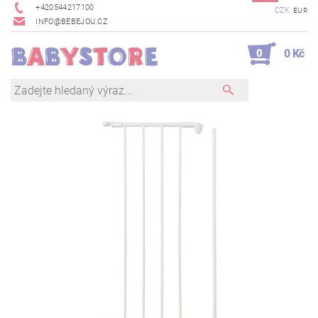
+420544217100
CZK
EUR
INFO@BEBEJOU.CZ
0
0 Kč