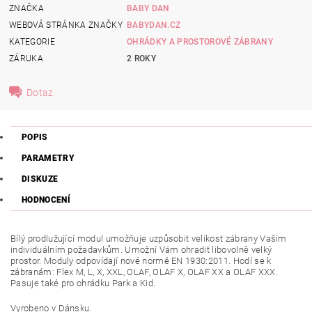
ZNAČKA
BABY DAN
WEBOVÁ STRÁNKA ZNAČKY
BABYDAN.CZ
KATEGORIE
OHRÁDKY A PROSTOROVÉ ZÁBRANY
ZÁRUKA
2 ROKY
Dotaz
POPIS
PARAMETRY
DISKUZE
HODNOCENÍ
Bílý prodlužující modul umožňuje uzpůsobit velikost zábrany Vašim
individuálním požadavkům. Umožní Vám ohradit libovolně velký
prostor. Moduly odpovídají nové normě EN 1930:2011. Hodí se k
zábranám: Flex M, L, X, XXL, OLAF, OLAF X, OLAF XX a OLAF XXX.
Pasuje také pro ohrádku Park a Kid.
Vyrobeno v Dánsku.