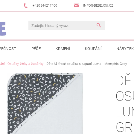
+420544217100
INFO@BEBEJOU.CZ
PEČNOST
PÉČE
KRMENÍ
KOUPÁNÍ
NÁBYTEK
 VÝSTAVY
ání
Osušky, žínky a župánky
JAK SPRÁVNĚ ÚRČIT VELIKOST
Dětská froté osuška s kapucí Luma - Memphis Grey
JAK KOUPIT KOL
DĚ
 TRŽEB EET
INFORMACE O ZPRACOVÁNÍ OSOBNÍCH ÚDAJŮ
OS
NEWSLETTERY
ODSTOUPENÍ OD SMLOUVY
MOJE OB
LU
GR