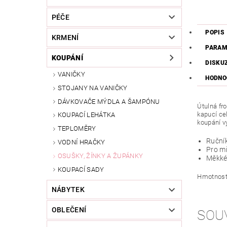
PÉČE
POPIS
KRMENÍ
PARAM
KOUPÁNÍ
DISKU
VANIČKY
HODNO
STOJANY NA VANIČKY
DÁVKOVAČE MÝDLA A ŠAMPÓNU
Útulná fr
kapucí ce
KOUPACÍ LEHÁTKA
koupání vy
TEPLOMĚRY
Ručník
VODNÍ HRAČKY
Pro mi
OSUŠKY, ŽÍNKY A ŽUPÁNKY
Měkké
KOUPACÍ SADY
Hmotnost:
NÁBYTEK
OBLEČENÍ
SOU