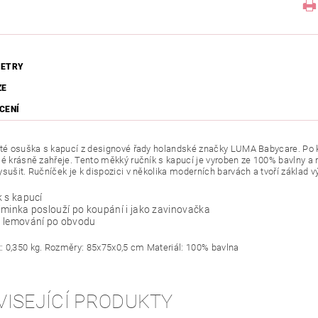
ETRY
ZE
CENÍ
oté osuška s kapucí z designové řady holandské značky LUMA Babycare. Po 
lé krásně zahřeje. Tento měkký ručník s kapucí je vyroben ze 100% bavlny a 
sušit. Ručníček je k dispozici v několika moderních barvách a tvoří základ v
 s kapucí
minka poslouží po koupání i jako zavinovačka
 lemování po obvodu
 0,350 kg. Rozměry: 85x75x0,5 cm Materiál: 100% bavlna
VISEJÍCÍ PRODUKTY