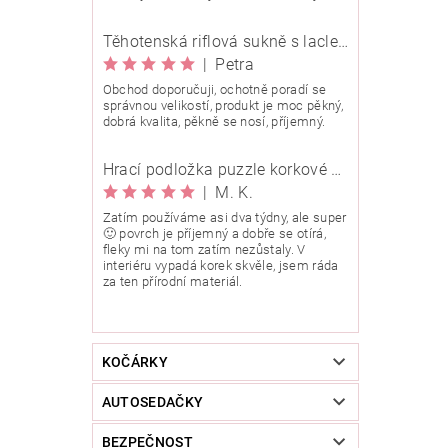
Těhotenská riflová sukně s laclem Rialto Wingles 01753
|
Petra
Obchod doporučuji, ochotně poradí se
správnou velikostí, produkt je moc pěkný,
dobrá kvalita, pěkně se nosí, příjemný.
Hrací podložka puzzle korkové 90x90 cm
|
M. K.
Zatím používáme asi dva týdny, ale super
🙂 povrch je příjemný a dobře se otírá,
fleky mi na tom zatím nezůstaly. V
interiéru vypadá korek skvěle, jsem ráda
za ten přírodní materiál.
KOČÁRKY
AUTOSEDAČKY
BEZPEČNOST