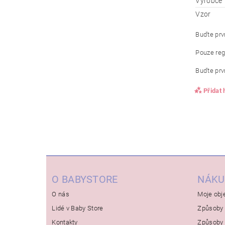
Výrobce
Vzor
Buďte prvn
Pouze reg
Buďte prvn
Přidat
O BABYSTORE
NÁKU
O nás
Moje obj
Lidé v Baby Store
Způsoby 
Kontakty
Způsoby 