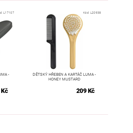
d:
L17107
Kód:
L20938
UMA -
DĚTSKÝ HŘEBEN A KARTÁČ LUMA -
HONEY MUSTARD
 Kč
209 Kč