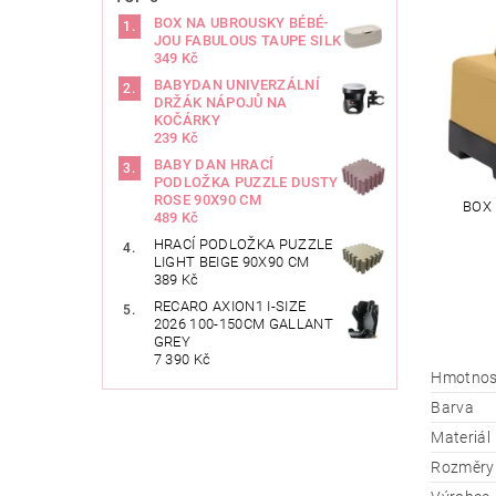
BOX NA UBROUSKY BÉBÉ-
JOU FABULOUS TAUPE SILK
349 Kč
BABYDAN UNIVERZÁLNÍ
DRŽÁK NÁPOJŮ NA
KOČÁRKY
239 Kč
BABY DAN HRACÍ
PODLOŽKA PUZZLE DUSTY
ROSE 90X90 CM
BOX
489 Kč
HRACÍ PODLOŽKA PUZZLE
LIGHT BEIGE 90X90 CM
389 Kč
RECARO AXION1 I-SIZE
2026 100-150CM GALLANT
GREY
7 390 Kč
Hmotnos
Barva
Materiál
Rozměry