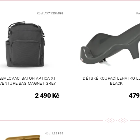
Kód:
AX71S0MGG
Kó
EBALOVACÍ BATOH APTICA XT
DĚTSKÉ KOUPACÍ LEHÁTKO L
VENTURE BAG MAGNET GREY
BLACK
2 490 Kč
479
Kód:
L22938