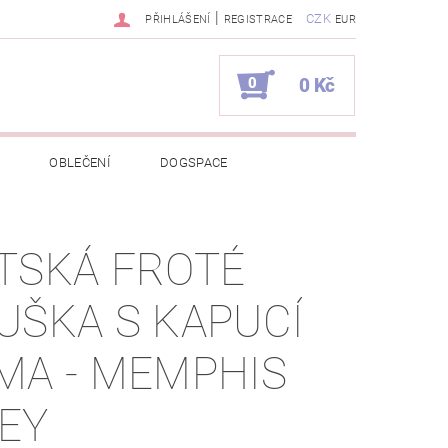
|
CZK
PŘIHLÁŠENÍ
REGISTRACE
EUR
0
0 Kč
OBLEČENÍ
DOGSPACE
EKCI Z BÉBÉ-JOU
TSKÁ FROTÉ
NAPIŠTE NÁM
KONTAKTY
UŠKA S KAPUCÍ
JEDNÁVKA
MA - MEMPHIS
EY