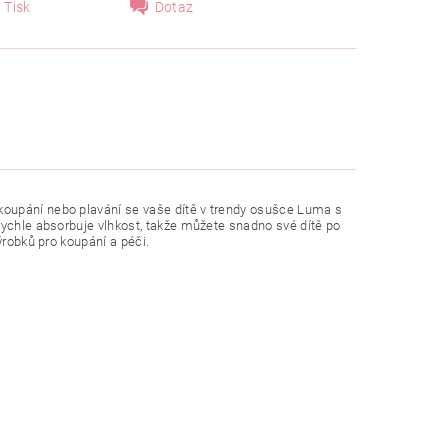
Tisk
Dotaz
koupání nebo plavání se vaše dítě v trendy osušce Luma s
rychle absorbuje vlhkost, takže můžete snadno své dítě po
ýrobků pro koupání a péči.