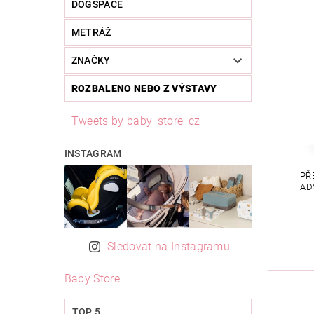
DOGSPACE
METRÁŽ
ZNAČKY
ROZBALENO NEBO Z VÝSTAVY
Tweets by baby_store_cz
INSTAGRAM
PŘ
AD
Sledovat na Instagramu
Baby Store
TOP 5