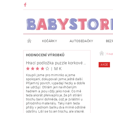
KOČÁRKY
AUTOSEDAČKY
BEZ
METRÁŽ
ZNAČKY
ROZBALENO NEBO Z
Koup
HODNOCENÍ VÝROBKŮ
Hrací podložka puzzle korkové 120x120cm
AKCE
OBCHODNÍ PODMÍNKY
INFORMACE O EVIDENCI
|
M K
Koupili jsme pro miminko a jsme
spokojení, dokupovali jsme ještě další.
O NÁS
KARIERA
KLUB BABYSTORE
Příjemný povrch, vypadají hezky a dobře
se udržují. Otírám jen navlhčeným
hadrem a jsou vždy jako nové. Co mě
teda akorát překvapilo je, že při stírání
trochu barví dohněda, což je zvláštní u
přírodního materiálu. Taky nám teda
přišly v jednom balíku dva mírně odlišné
odstíny. Liší se to jen trochu, ale stejně.