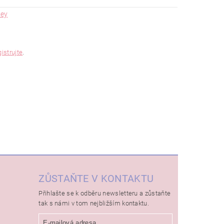
rey
gistrujte
.
ZŮSTAŇTE V KONTAKTU
Přihlašte se k odběru newsletteru a zůstaňte
tak s námi v tom nejbližším kontaktu.
E-mailová adresa