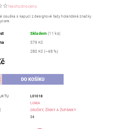
Neohodnoceno
té osuška s kapucí z designové řady holandské značky
ycare.
st
Skladem
(11 ks)
na
579 Kč
280 Kč
(–48 %)
Kč
UKTU
L01018
LUMA
E
OSUŠKY, ŽÍNKY A ŽUPÁNKY
24