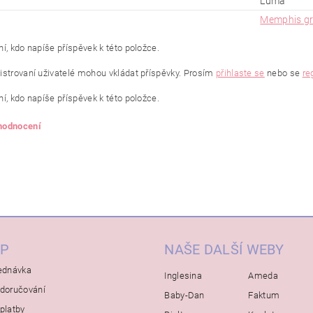
Luma
Memphis g
í, kdo napíše příspěvek k této položce.
istrovaní uživatelé mohou vkládat příspěvky. Prosím
přihlaste se
nebo se
re
í, kdo napíše příspěvek k této položce.
 hodnocení
P
NAŠE DALŠÍ WEBY
ednávka
Inglesina
Ameda
doručování
Baby-Dan
Faktum
platby