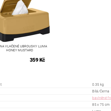
 NA VLHČENÉ UBROUSKY LUMA
HONEY MUSTARD
359 Kč
t
0.35 kg
Bílá/Černa
bavlněné fr
85 x 75 cm