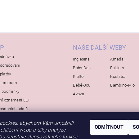
P
NAŠE DALŠÍ WEBY
ednávka
Inglesina
Ameda
doručování
Baby-Dan
Faktum
platby
Rialto
Koelstra
í program
Bébé-Jou
Bambino-Mio
í podmínky
Avova
ní oznámení EET
osobních údajů
cookies, abychom Vám umožnili
ODMÍTNOUT
S
ohlížení webu a díky analýze
u neustále zlepšovali jeho funkce,