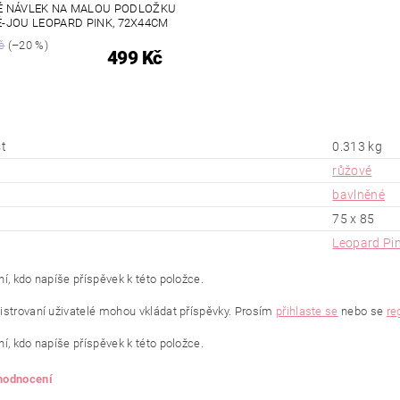
É NÁVLEK NA MALOU PODLOŽKU
É-JOU LEOPARD PINK, 72X44CM
č
(–20 %)
499 Kč
t
0.313 kg
růžové
bavlněné
75 x 85
Leopard Pi
í, kdo napíše příspěvek k této položce.
istrovaní uživatelé mohou vkládat příspěvky. Prosím
přihlaste se
nebo se
re
í, kdo napíše příspěvek k této položce.
 hodnocení