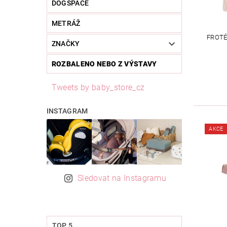
DOGSPACE
METRÁŽ
FROTÉ
ZNAČKY
ROZBALENO NEBO Z VÝSTAVY
Tweets by baby_store_cz
INSTAGRAM
AKCE
Sledovat na Instagramu
TOP 5