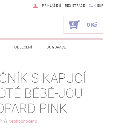
|
CZK
PŘIHLÁŠENÍ
REGISTRACE
EUR
0
0 Kč
OBLEČENÍ
DOGSPACE
EKCI Z BÉBÉ-JOU
ČNÍK S KAPUCÍ
NAPIŠTE NÁM
KONTAKTY
OTÉ BÉBÉ-JOU
JEDNÁVKA
OPARD PINK
Neohodnoceno