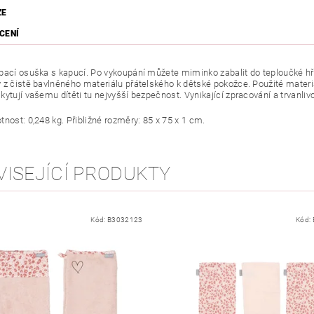
ZE
CENÍ
pací osuška s kapucí. Po vykoupání můžete miminko zabalit do teploučké hře
 z čistě bavlněného materiálu přátelského k dětské pokožce. Použité materiá
ytují vašemu dítěti tu nejvyšší bezpečnost. Vynikající zpracování a trvanliv
nost: 0,248 kg. Přibližné rozměry: 85 x 75 x 1 cm.
VISEJÍCÍ PRODUKTY
Kód:
B3032123
Kód: