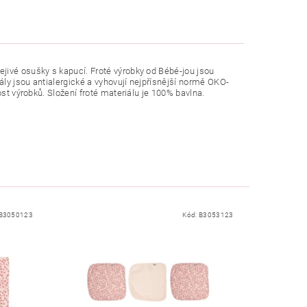
jivé osušky s kapucí. Froté výrobky od Bébé-jou jsou
ly jsou antialergické a vyhovují nejpřísnější normě OKO-
ost výrobků. Složení froté materiálu je 100% bavlna.
B3050123
Kód:
B3053123