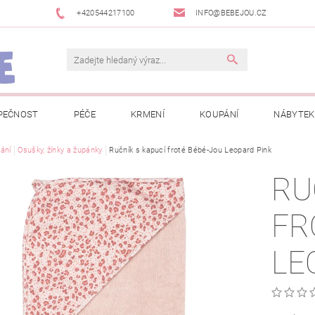
+420544217100
INFO@BEBEJOU.CZ
PEČNOST
PÉČE
KRMENÍ
KOUPÁNÍ
NÁBYTEK
 VÝSTAVY
ání
Osušky, žínky a župánky
JAK SPRÁVNĚ ÚRČIT VELIKOST
Ručník s kapucí froté Bébé-Jou Leopard Pink
JAK KOUPIT KOL
RU
 TRŽEB EET
INFORMACE O ZPRACOVÁNÍ OSOBNÍCH ÚDAJŮ
FR
NEWSLETTERY
ODSTOUPENÍ OD SMLOUVY
MOJE OB
LE