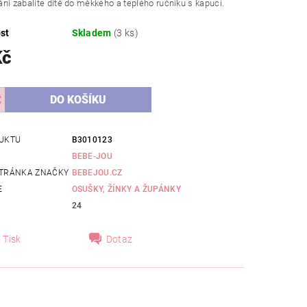
ní zabalíte dítě do měkkého a teplého ručníku s kapucí.
st
Skladem
(3 ks)
Kč
UKTU
B3010123
BEBE-JOU
TRÁNKA ZNAČKY
BEBEJOU.CZ
E
OSUŠKY, ŽÍNKY A ŽUPÁNKY
24
Tisk
Dotaz