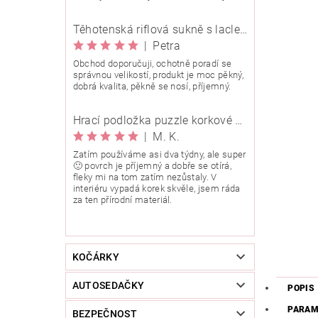
Těhotenská riflová sukně s laclem Rialto Wingles 01753
|
Petra
Obchod doporučuji, ochotně poradí se
správnou velikostí, produkt je moc pěkný,
dobrá kvalita, pěkně se nosí, příjemný.
Hrací podložka puzzle korkové 90x90 cm
|
M. K.
Zatím používáme asi dva týdny, ale super
🙂 povrch je příjemný a dobře se otírá,
fleky mi na tom zatím nezůstaly. V
interiéru vypadá korek skvěle, jsem ráda
za ten přírodní materiál.
KOČÁRKY
AUTOSEDAČKY
POPIS
PARAM
BEZPEČNOST