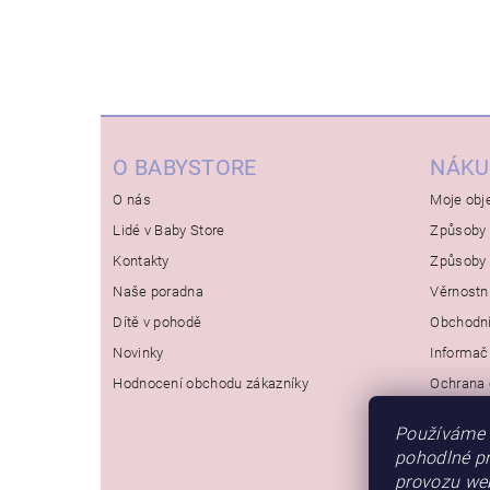
O BABYSTORE
NÁKU
O nás
Moje obj
Lidé v Baby Store
Způsoby 
Kontakty
Způsoby 
Naše poradna
Věrnostn
Dítě v pohodě
Obchodn
Novinky
Informač
Hodnocení obchodu zákazníky
Ochrana 
Používáme 
pohodlné pr
provozu web