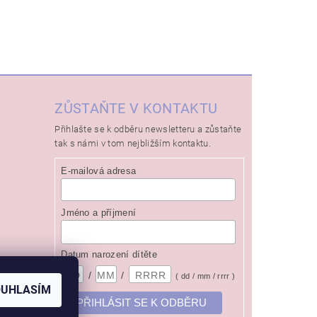
ZŮSTAŇTE V KONTAKTU
Přihlašte se k odběru newsletteru a zůstaňte
tak s námi v tom nejbližším kontaktu.
E-mailová adresa
Jméno a příjmení
Datum narození dítěte
/
/
( dd / mm / rrrr )
OUHLASÍM