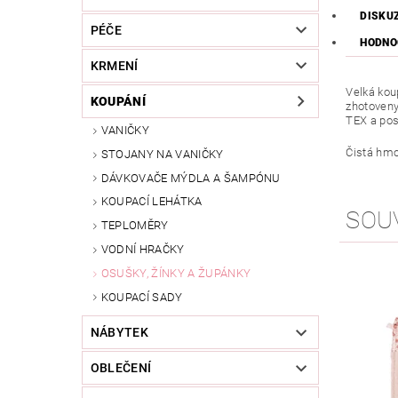
DISKU
PÉČE
HODNO
KRMENÍ
Velká kou
KOUPÁNÍ
zhotoveny
TEX a posk
VANIČKY
Čistá hmot
STOJANY NA VANIČKY
DÁVKOVAČE MÝDLA A ŠAMPÓNU
KOUPACÍ LEHÁTKA
SOU
TEPLOMĚRY
VODNÍ HRAČKY
OSUŠKY, ŽÍNKY A ŽUPÁNKY
KOUPACÍ SADY
NÁBYTEK
OBLEČENÍ