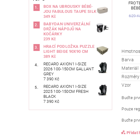
FROT
BOX NA UBROUSKY BÉBÉ-
BÉB
JOU FABULOUS TAUPE SILK
629 K
349 Kč
BABYDAN UNIVERZÁLNÍ
DRŽÁK NÁPOJŮ NA
KOČÁRKY
239 Kč
HRACÍ PODLOŽKA PUZZLE
Hmotnos
LIGHT BEIGE 90X90 CM
389 Kč
Barva
RECARO AXION1 I-SIZE
Materiál
2026 100-150CM GALLANT
GREY
Rozměry
7 390 Kč
Vzor
RECARO AXION1 I-SIZE
2025 100-150CM FRESH
BLACK
Buďte prvn
7 390 Kč
Pouze reg
Buďte prvn
Přidat