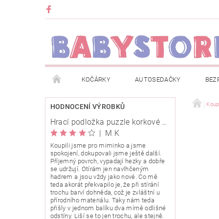
KOČÁRKY
AUTOSEDAČKY
BEZ
METRÁŽ
ZNAČKY
ROZBALENO NEBO Z
Koup
HODNOCENÍ VÝROBKŮ
Hrací podložka puzzle korkové 120x120cm
OBCHODNÍ PODMÍNKY
INFORMACE O EVIDENCI
|
M K
Koupili jsme pro miminko a jsme
spokojení, dokupovali jsme ještě další.
O NÁS
KARIERA
KLUB BABYSTORE
Příjemný povrch, vypadají hezky a dobře
se udržují. Otírám jen navlhčeným
hadrem a jsou vždy jako nové. Co mě
teda akorát překvapilo je, že při stírání
trochu barví dohněda, což je zvláštní u
přírodního materiálu. Taky nám teda
přišly v jednom balíku dva mírně odlišné
odstíny. Liší se to jen trochu, ale stejně.