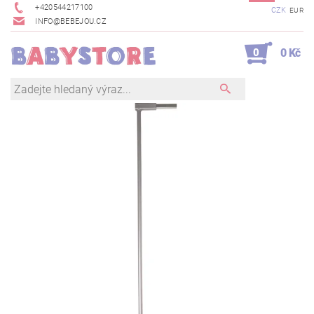
+420544217100
CZK
EUR
INFO@BEBEJOU.CZ
0
0 Kč