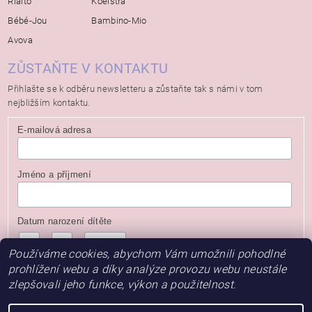
Rialto
Koelstra
Bébé-Jou
Bambino-Mio
Avova
ZŮSTAŇTE V KONTAKTU
Přihlašte se k odběru newsletteru a zůstaňte tak s námi v tom
nejbližším kontaktu.
E-mailová adresa
Jméno a příjmení
Datum narození dítěte
/
/
( dd / mm / rrrr )
Používáme cookies, abychom Vám umožnili pohodlné
prohlížení webu a díky analýze provozu webu neustále
zlepšovali jeho funkce, výkon a použitelnost.