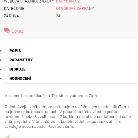
WEBOVÁ STRÁNKA ZNAČKY
BABYDAN.CZ
KATEGORIE
OTVOROVÉ ZÁBRANY
ZÁRUKA
24
Dotaz
POPIS
PARAMETRY
DISKUZE
HODNOCENÍ
V balení 1 ks prodloužení. Rozšiřuje zábranu o 7cm.
Objednávejte v případě, že potřebujete rozšíření jen o jeden díl (7cm)
na jedne nebo obou stranách. V případě potřeby většího počtu
rozšíření 2 nebo 3 zvolte sadu 2 ks, která obsahuje dostatečně dlouhé
vnitřní výztuhy. V případě, že nebudete vědět jak postupovat nám
zavolejte nebo napište. Rádi poradíme.