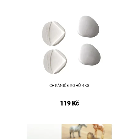
CHRÁNIČE ROHŮ 4KS
119 Kč