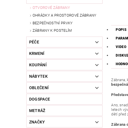
OTVOROVÉ ZÁBRANY
OHRÁDKY A PROSTOROVÉ ZÁBRANY
BEZPEČNOSTNÍ PRVKY
POPIS
ZÁBRANY K POSTELÍM
PARAM
PÉČE
VIDEO
KRMENÍ
DISKU
HODNO
KOUPÁNÍ
NÁBYTEK
Zábrana, 
bezpečná,
OBLEČENÍ
Představe
DOGSPACE
Ano, snadn
letech vý
METRÁŽ
dětí před
ZNAČKY
Zábrana 