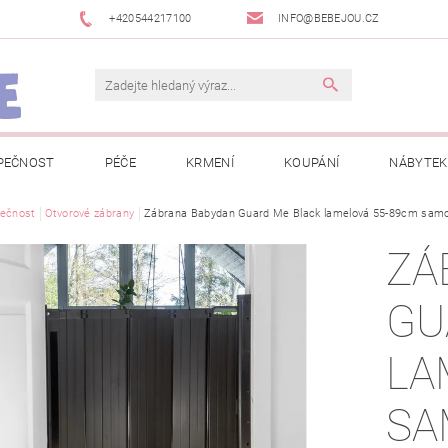
+420544217100
INFO@BEBEJOU.CZ
PEČNOST
PÉČE
KRMENÍ
KOUPÁNÍ
NÁBYTEK
 VÝSTAVY
ečnost
Otvorové zábrany
JAK SPRÁVNĚ ÚRČIT VELIKOST
Zábrana Babydan Guard Me Black lamelová 55-89cm samo
JAK KOUPIT KOL
ZÁ
 TRŽEB EET
INFORMACE O ZPRACOVÁNÍ OSOBNÍCH ÚDAJŮ
GU
NEWSLETTERY
ODSTOUPENÍ OD SMLOUVY
MOJE OB
LA
SA