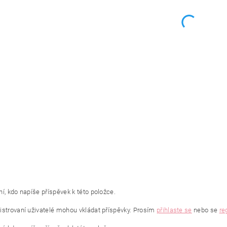
í, kdo napíše příspěvek k této položce.
istrovaní uživatelé mohou vkládat příspěvky. Prosím
přihlaste se
nebo se
re