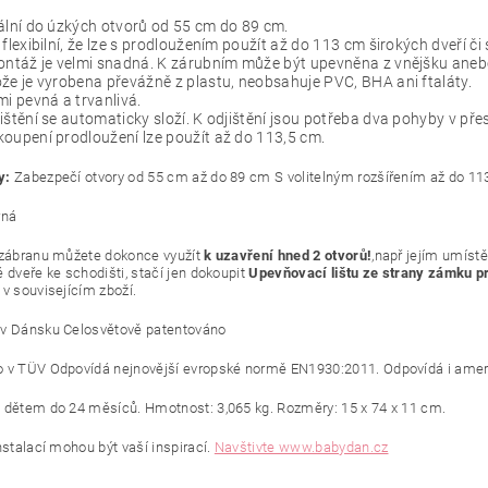
ální do úzkých otvorů od 55 cm do 89 cm.
 flexibilní, že lze s prodloužením použít až do 113 cm širokých dveří či
ontáž je velmi snadná. K zárubním může být upevněna z vnějšku anebo 
že je vyrobena převážně z plastu, neobsahuje PVC, BHA ani ftaláty.
mi pevná a trvanlivá.
ištění se automaticky složí. K odjištění jsou potřeba dva pohyby v př
oupení prodloužení lze použít až do 113,5 cm.
y:
Zabezpečí otvory od 55 cm až do 89 cm S volitelným rozšířením až do 11
rná
 zábranu můžete dokonce využít
k uzavření hned 2 otvorů!
,např jejím umístě
 dveře ke schodišti, stačí jen dokoupit
Upevňovací lištu ze strany zámku 
 v souvisejícím zboží.
v Dánsku Celosvětově patentováno
 v TÜV Odpovídá nejnovější evropské normě EN1930:2011. Odpovídá i am
 dětem do 24 měsíců. Hmotnost: 3,065 kg. Rozměry: 15 x 74 x 11 cm.
nstalací mohou být vaší inspirací.
Navštivte www.babydan.cz