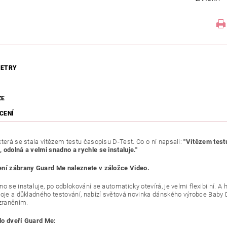
ETRY
ZE
CENÍ
která se stala vítězem testu časopisu D-Test. Co o ní napsali:
"Vítězem test
 odolná a velmi snadno a rychle se instaluje."
ní zábrany Guard Me naleznete v záložce Video.
o se instaluje, po odblokování se automaticky otevírá, je velmi flexibilní. A 
voje a důkladného testování, nabízí světová novinka dánského výrobce Baby
 zraněním.
do dveří Guard Me: