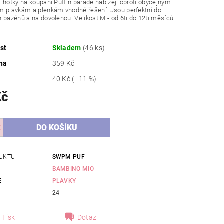
lhotky na koupání Puffin parade nabízejí oproti obyčejným
m plavkám a plenkám vhodné řešení. Jsou perfektní do
 bazénů a na dovolenou. Velikost M - od 6ti do 12ti měsíců
st
Skladem
(46 ks)
na
359 Kč
40 Kč
(–11 %)
Kč
UKTU
SWPM PUF
BAMBINO MIO
E
PLAVKY
24
Tisk
Dotaz