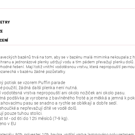
ETRY
ZE
CENÍ
laveckých bazénů trvá na tom, aby se v bazénu malá miminka nekoupala z h
hranu a jednorázové plenky udržují vodu a tím pádem převažují plenku dolů.
hodné řešení. Mají totiž vnitřní vodotěsnou vrstvu, která nepropouští pevnou
zanechá v bazénu žádné pozůstatky.
ý potisk se vzorem Puffin parade
 použití, žádná další plenka není nutná.
í vodotěsná vrstva nepropouští ani okolo nožiček ani okolo pasu.
ná podšívka je vyrobena z bavlněného froté a je měkká a jemná k po
tahovacímu pasu se snadno a rychle se oblékají a dobře sedí.
ehoučké a nepřevažují dítě ve vodě dolů.
jí pouze tuhou stolici.
st M - od 6ti do 12ti měsíců (7-9 kg).
eno v EU
teriálu: 90% polyester, 10% bavlna, vnitřní vrstva laminováno polyuretanem, 