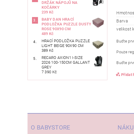
DRŽÁK NÁPOJŮ NA
KOČÁRKY
239 Kč
Hmotnos
BABY DAN HRACÍ
Barva
PODLOŽKA PUZZLE DUSTY
velikost
ROSE 90X90 CM
489 Kč
HRACÍ PODLOŽKA PUZZLE
Buďte prvn
LIGHT BEIGE 90X90 CM
389 Kč
Pouze reg
RECARO AXION1 I-SIZE
2026 100-150CM GALLANT
Buďte prvn
GREY
7 390 Kč
Přidat
O BABYSTORE
NÁKU