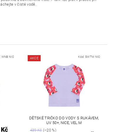
máchejte v čisté vodě.
:
WNB NIC
Kód:
SWTM NIC
AKCE
DĚTSKÉ TRIČKO DO VODY S RUKÁVEM,
UV 50+, NICE, VEL.M
 Kč
439 Kč
(–20 %)