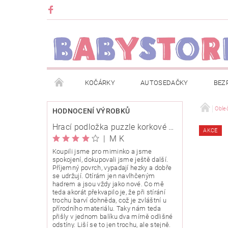
KOČÁRKY
AUTOSEDAČKY
BEZ
METRÁŽ
ZNAČKY
ROZBALENO NEBO Z
Oble
HODNOCENÍ VÝROBKŮ
Hrací podložka puzzle korkové 120x120cm
AKCE
OBCHODNÍ PODMÍNKY
INFORMACE O EVIDENCI
|
M K
Koupili jsme pro miminko a jsme
spokojení, dokupovali jsme ještě další.
O NÁS
KARIERA
KLUB BABYSTORE
Příjemný povrch, vypadají hezky a dobře
se udržují. Otírám jen navlhčeným
hadrem a jsou vždy jako nové. Co mě
teda akorát překvapilo je, že při stírání
trochu barví dohněda, což je zvláštní u
přírodního materiálu. Taky nám teda
přišly v jednom balíku dva mírně odlišné
odstíny. Liší se to jen trochu, ale stejně.