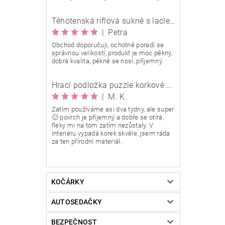
Těhotenská riflová sukně s laclem Rialto Wingles 01753
|
Petra
Obchod doporučuji, ochotně poradí se
správnou velikostí, produkt je moc pěkný,
dobrá kvalita, pěkně se nosí, příjemný.
Hrací podložka puzzle korkové 90x90 cm
|
M. K.
Zatím používáme asi dva týdny, ale super
🙂 povrch je příjemný a dobře se otírá,
fleky mi na tom zatím nezůstaly. V
interiéru vypadá korek skvěle, jsem ráda
za ten přírodní materiál.
KOČÁRKY
AUTOSEDAČKY
BEZPEČNOST