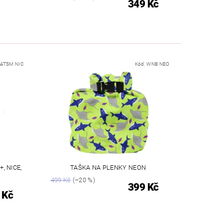
349 Kč
ATSM NIC
Kód:
WNB NEO
, NICE,
TAŠKA NA PLENKY NEON
499 Kč
(–20 %)
399 Kč
 Kč