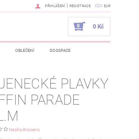
|
CZK
PŘIHLÁŠENÍ
REGISTRACE
EUR
0
0 Kč
OBLEČENÍ
DOGSPACE
EKCI Z BÉBÉ-JOU
JENECKÉ PLAVKY
NAPIŠTE NÁM
KONTAKTY
FFIN PARADE
JEDNÁVKA
L.M
Neohodnoceno