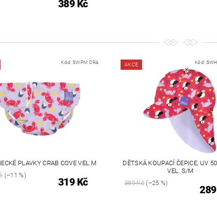
389 Kč
Kód:
SWPM CRA
Kód:
SWH
AKCE
ECKÉ PLAVKY CRAB COVE VEL.M
DĚTSKÁ KOUPACÍ ČEPICE, UV 50+
VEL. S/M
č
(–11 %)
319 Kč
389 Kč
(–25 %)
289