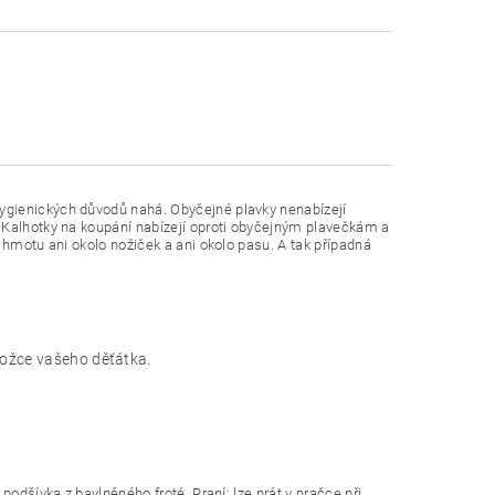
ygienických důvodů nahá. Obyčejné plavky nenabízejí
 Kalhotky na koupání nabízejí oproti obyčejným plavečkám a
 hmotu ani okolo nožiček a ani okolo pasu. A tak případná
kožce vašeho děťátka.
podšívka z bavlněného froté. Praní: lze prát v pračce při