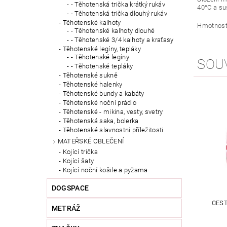
- Těhotenská trička krátký rukáv
40°C a suš
- Těhotenská trička dlouhý rukáv
Těhotenské kalhoty
Hmotnost:
- Těhotenské kalhoty dlouhé
- Těhotenské 3/4 kalhoty a kraťasy
Těhotenské legíny, tepláky
- Těhotenské legíny
SOU
- Těhotenské tepláky
Těhotenské sukně
Těhotenské halenky
Těhotenské bundy a kabáty
Těhotenské noční prádlo
Těhotenské - mikina, vesty, svetry
Těhotenská saka, bolerka
Těhotenské slavnostní příležitosti
MATEŘSKÉ OBLEČENÍ
Kojící trička
Kojící šaty
Kojící noční košile a pyžama
DOGSPACE
CEST
METRÁŽ