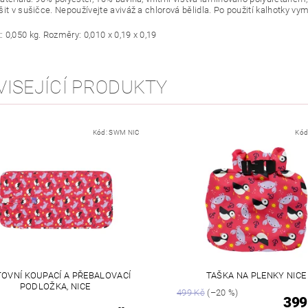
it v sušičce. Nepoužívejte aviváž a chlorová bělidla. Po použití kalhotky vy
 0,050 kg. Rozměry: 0,010 x 0,19 x 0,19
VISEJÍCÍ PRODUKTY
Kód:
SWM NIC
Kód
OVNÍ KOUPACÍ A PŘEBALOVACÍ
TAŠKA NA PLENKY NICE
PODLOŽKA, NICE
499 Kč
(–20 %)
399