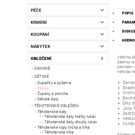
PÉČE
POPIS
KRMENÍ
PARAM
DISKU
KOUPÁNÍ
HODNO
NÁBYTEK
Většina p
OBLEČENÍ
žádnou oc
plenkám v
DÁMSKÉ
nehoda ne
DĚTSKÉ
Červen
Dupačky a pyžama
Snadné
Plavky
Vnitřn
Župany a poncha
Bavlně
Dětské šaty
Díky s
TĚHOTENSKÉ OBLEČENÍ
Jsou l
Těhotenské šaty
Zadržu
- Těhotenské šaty krátký rukáv
Veliko
- Těhotenské šaty dlouhý rukáv
Vyrob
Těhotenské topy, trička a tílka
- Těhotenská tílka
Složení ma