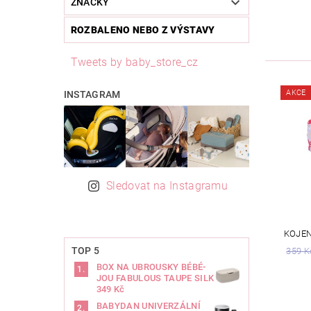
ZNAČKY
ROZBALENO NEBO Z VÝSTAVY
Tweets by baby_store_cz
AKCE
INSTAGRAM
Sledovat na Instagramu
KOJEN
TOP 5
359 K
BOX NA UBROUSKY BÉBÉ-
JOU FABULOUS TAUPE SILK
349 Kč
BABYDAN UNIVERZÁLNÍ