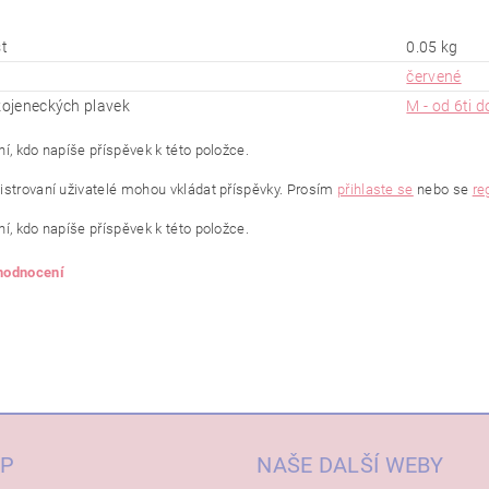
t
0.05 kg
červené
 kojeneckých plavek
M - od 6ti d
í, kdo napíše příspěvek k této položce.
istrovaní uživatelé mohou vkládat příspěvky. Prosím
přihlaste se
nebo se
re
í, kdo napíše příspěvek k této položce.
 hodnocení
P
NAŠE DALŠÍ WEBY