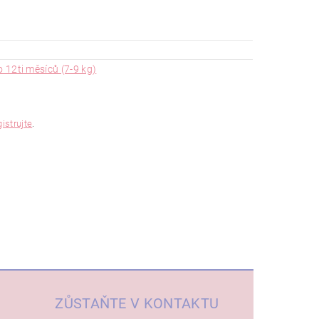
o 12ti měsíců (7-9 kg)
gistrujte
.
ZŮSTAŇTE V KONTAKTU