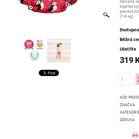
Červené ka
kojenecký
plaveckých
(7-9 kg).
Dostupno
Běžná ce
Ušetříte
319 
KÓD PROD
ZNAČKA
KATEGORI
ZÁRUKA