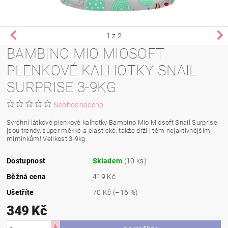
1
z 2
BAMBINO MIO MIOSOFT
PLENKOVÉ KALHOTKY SNAIL
SURPRISE 3-9KG
Neohodnoceno
Svrchní látkové plenkové kalhotky Bambino Mio Miosoft Snail Surprise
jsou trendy, super měkké a elastické, takže drží i těm nejaktivnějším
miminkům! Velikost 3-9kg.
Dostupnost
Skladem
(10 ks)
Běžná cena
419 Kč
Ušetříte
70 Kč
(–16 %)
349 Kč