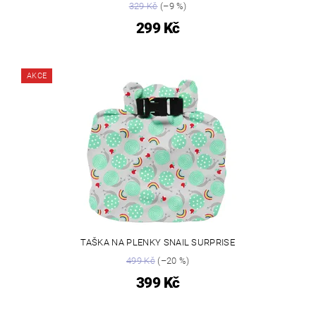
329 Kč
(–9 %)
299 Kč
AKCE
TAŠKA NA PLENKY SNAIL SURPRISE
499 Kč
(–20 %)
399 Kč