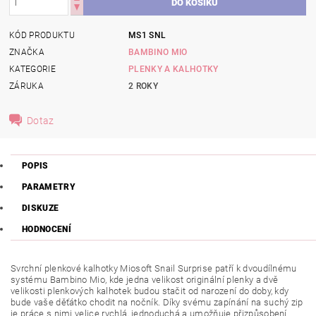
KÓD PRODUKTU
MS1 SNL
ZNAČKA
BAMBINO MIO
KATEGORIE
PLENKY A KALHOTKY
ZÁRUKA
2 ROKY
Dotaz
POPIS
PARAMETRY
DISKUZE
HODNOCENÍ
Svrchní plenkové kalhotky Miosoft Snail Surprise patří k dvoudílnému
systému Bambino Mio, kde jedna velikost originální plenky a dvě
velikosti plenkových kalhotek budou stačit od narození do doby, kdy
bude vaše děťátko chodit na nočník. Díky svému zapínání na suchý zip
je práce s nimi velice rychlá, jednoduchá a umožňuje přizpůsobení