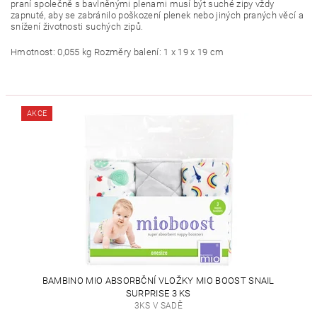
praní společně s bavlněnými plenami musí být suché zipy vždy
zapnuté, aby se zabránilo poškození plenek nebo jiných praných věcí a
snížení životnosti suchých zipů.
Hmotnost: 0,055 kg Rozměry balení: 1 x 19 x 19 cm
AKCE
BAMBINO MIO ABSORBČNÍ VLOŽKY MIO BOOST SNAIL
SURPRISE 3 KS
3KS V SADĚ