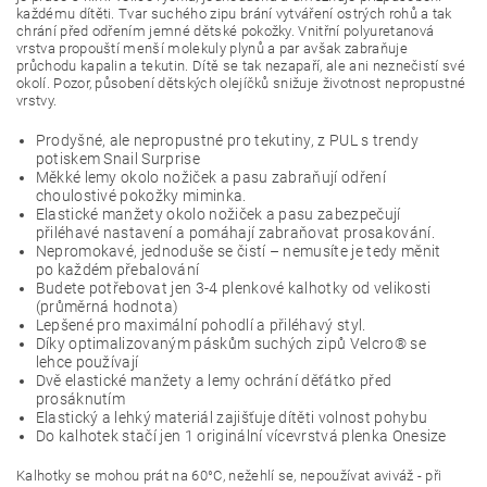
každému dítěti. Tvar suchého zipu brání vytváření ostrých rohů a tak
chrání před odřením jemné dětské pokožky. Vnitřní polyuretanová
vrstva propouští menší molekuly plynů a par avšak zabraňuje
průchodu kapalin a tekutin. Dítě se tak nezapaří, ale ani neznečistí své
okolí. Pozor, působení dětských olejíčků snižuje životnost nepropustné
vrstvy.
Prodyšné, ale nepropustné pro tekutiny, z PUL s trendy
potiskem Snail Surprise
Měkké lemy okolo nožiček a pasu zabraňují odření
choulostivé pokožky miminka.
Elastické manžety okolo nožiček a pasu zabezpečují
přiléhavé nastavení a pomáhají zabraňovat prosakování.
Nepromokavé, jednoduše se čistí – nemusíte je tedy měnit
po každém přebalování
Budete potřebovat jen 3-4 plenkové kalhotky od velikosti
(průměrná hodnota)
Lepšené pro maximální pohodlí a přiléhavý styl.
Díky optimalizovaným páskům suchých zipů Velcro® se
lehce používají
Dvě elastické manžety a lemy ochrání děťátko před
prosáknutím
Elastický a lehký materiál zajišťuje dítěti volnost pohybu
Do kalhotek stačí jen 1 originální vícevrstvá plenka Onesize
Kalhotky se mohou prát na 60°C, nežehlí se, nepoužívat aviváž - při