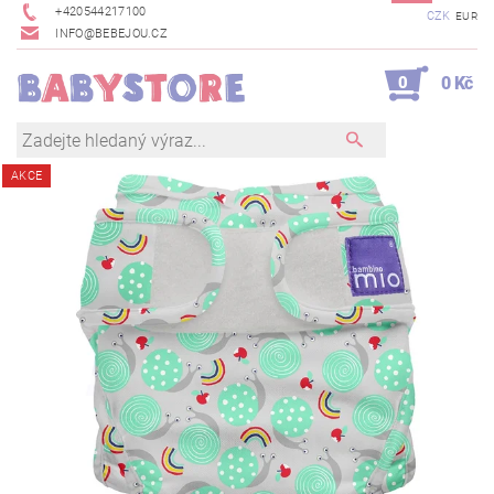
+420544217100
CZK
EUR
INFO@BEBEJOU.CZ
0
0 Kč
AKCE