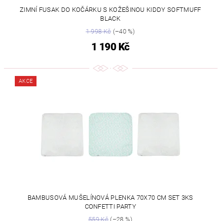
ZIMNÍ FUSAK DO KOČÁRKU S KOŽEŠINOU KIDDY SOFTMUFF
BLACK
1 998 Kč
(–40 %)
1 190 Kč
AKCE
BAMBUSOVÁ MUŠELÍNOVÁ PLENKA 70X70 CM SET 3KS
CONFETTI PARTY
559 Kč
(–28 %)