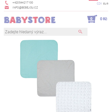
+420544217100
CZK
EUR
INFO@BEBEJOU.CZ
0
0 Kč