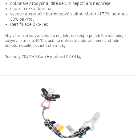
dokonale prodyšná, dítě se v ní nepotí ani neohřeje
super měkká tkanina
vysoce absorpční bambusové vlákno Materiál 70% bambus
30% bavlna,
Certifikace Öko-Tex.
Aby vám plenka vydržela co nejdéle, dodržujte při údržbě následující
pokyny: praní na 40°C, sušit na nízkou teplotu, žehlení na střední
teplotu, nebělit, nečistit chemicky
Rozměry 70x70x0,3cm Hmotnost 0,084 kg.