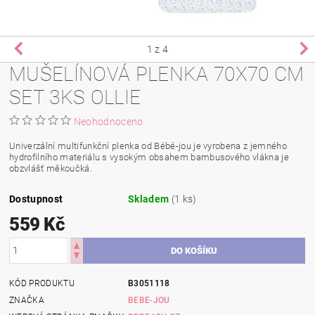
1
z 4
MUŠELÍNOVÁ PLENKA 70X70 CM
SET 3KS OLLIE
Neohodnoceno
Univerzální multifunkční plenka od Bébé-jou je vyrobena z jemného
hydrofilního materiálu s vysokým obsahem bambusového vlákna je
obzvlášť měkoučká.
Dostupnost
Skladem
(1 ks)
559 Kč
KÓD PRODUKTU
B3051118
ZNAČKA
BEBE-JOU