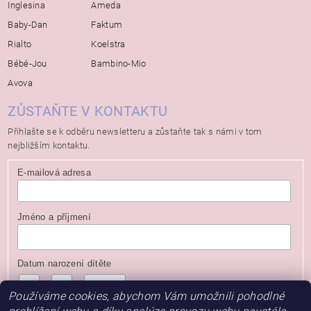
Inglesina
Ameda
Baby-Dan
Faktum
Rialto
Koelstra
Bébé-Jou
Bambino-Mio
Avova
ZŮSTAŇTE V KONTAKTU
Přihlašte se k odběru newsletteru a zůstaňte tak s námi v tom
nejbližším kontaktu.
E-mailová adresa
Jméno a příjmení
Datum narození dítěte
/
/
( dd / mm / rrrr )
Používáme cookies, abychom Vám umožnili pohodlné