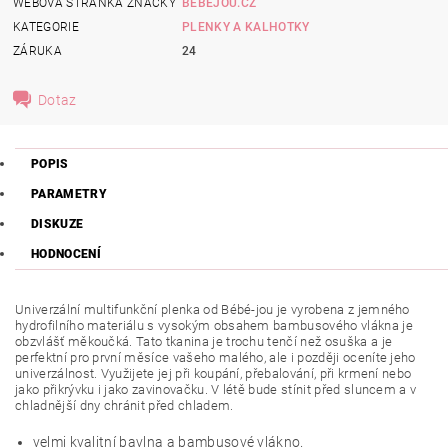
WEBOVÁ STRÁNKA ZNAČKY
BEBEJOU.CZ
KATEGORIE
PLENKY A KALHOTKY
ZÁRUKA
24
Dotaz
POPIS
PARAMETRY
DISKUZE
HODNOCENÍ
Univerzální multifunkční plenka od Bébé-jou je vyrobena z jemného
hydrofilního materiálu s vysokým obsahem bambusového vlákna je
obzvlášť měkoučká. Tato tkanina je trochu tenčí než osuška a je
perfektní pro první měsíce vašeho malého, ale i později oceníte jeho
univerzálnost. Využijete jej při koupání, přebalování, při krmení nebo
jako přikrývku i jako zavinovačku. V létě bude stínit před sluncem a v
chladnější dny chránit před chladem.
velmi kvalitní bavlna a bambusové vlákno.