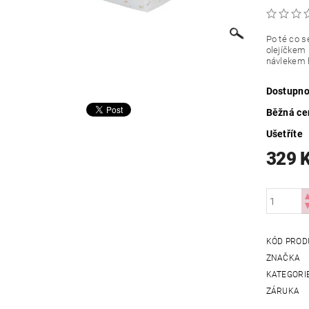
Po té co s
olejíčkem
návlekem 
Dostupno
Běžná ce
Ušetříte
329 
KÓD PROD
ZNAČKA
KATEGORI
ZÁRUKA