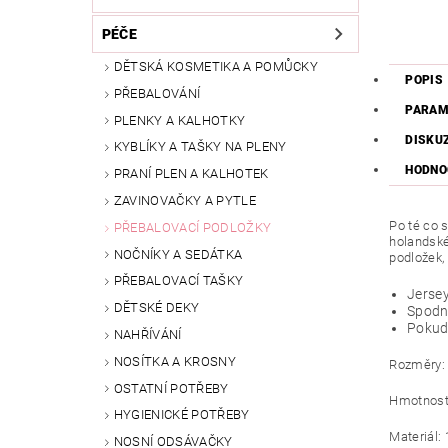
PÉČE
DĚTSKÁ KOSMETIKA A POMŮCKY
POPIS
PŘEBALOVÁNÍ
PARAM
PLENKY A KALHOTKY
DISKU
KYBLÍKY A TAŠKY NA PLENY
HODNO
PRANÍ PLEN A KALHOTEK
ZAVINOVAČKY A PYTLE
Po té co 
PŘEBALOVACÍ PODLOŽKY
holandské
NOČNÍKY A SEDÁTKA
podložek,
PŘEBALOVACÍ TAŠKY
Jersey
DĚTSKÉ DEKY
Spodn
Pokud 
NAHŘÍVÁNÍ
NOSÍTKA A KROSNY
Rozměry: 
OSTATNÍ POTŘEBY
Hmotnost:
HYGIENICKÉ POTŘEBY
Materiál:
NOSNÍ ODSÁVAČKY