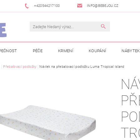
+420544217100
INFO@BEBEJOU.CZ
PEČNOST
PÉČE
KRMENÍ
KOUPÁNÍ
NÁBYTEK
 VÝSTAVY
e
Přebalovací podložky
JAK SPRÁVNĚ ÚRČIT VELIKOST
Návlek na přebalovací podložku Luma Tropical Island
JAK KOUPIT KOL
NÁ
 TRŽEB EET
INFORMACE O ZPRACOVÁNÍ OSOBNÍCH ÚDAJŮ
PŘ
NEWSLETTERY
ODSTOUPENÍ OD SMLOUVY
MOJE OB
PO
TR