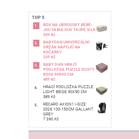
TOP 5
BOX NA UBROUSKY BÉBÉ-
JOU FABULOUS TAUPE SILK
349 Kč
BABYDAN UNIVERZÁLNÍ
DRŽÁK NÁPOJŮ NA
KOČÁRKY
239 Kč
BABY DAN HRACÍ
PODLOŽKA PUZZLE DUSTY
ROSE 90X90 CM
489 Kč
HRACÍ PODLOŽKA PUZZLE
LIGHT BEIGE 90X90 CM
389 Kč
RECARO AXION1 I-SIZE
2026 100-150CM GALLANT
GREY
7 390 Kč