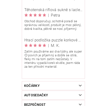
Těhotenská riflová sukně s laclem Rialto Wingles 01753
|
Petra
Obchod doporučuji, ochotně poradí se
správnou velikostí, produkt je moc pěkný,
dobrá kvalita, pěkně se nosí, příjemný.
Hrací podložka puzzle korkové 90x90 cm
|
M. K.
Zatím používáme asi dva týdny, ale super
🙂 povrch je příjemný a dobře se otírá,
fleky mi na tom zatím nezůstaly. V
interiéru vypadá korek skvěle, jsem ráda
za ten přírodní materiál.
KOČÁRKY
AUTOSEDAČKY
BEZPEČNOST