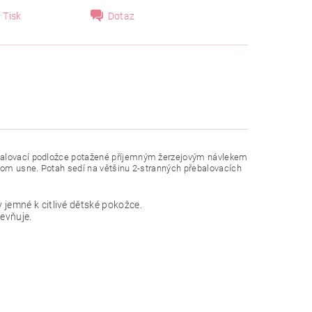
Tisk
Dotaz
ebalovací podložce potažené příjemným žerzejovým návlekem
 tom usne. Potah sedí na většinu 2-stranných přebalovacích
 jemné k citlivé dětské pokožce.
evňuje.