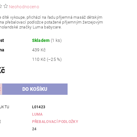
Neohodnoceno
e dítě vykoupe, přichází na řadu příjemná masáž dětským
 na přebalovací podložce potažené příjemným žerzejovým
holandské značky Luma babycare.
st
Skladem
(1 ks)
na
439 Kč
110 Kč
(–25 %)
Kč
UKTU
L01423
LUMA
E
PŘEBALOVACÍ PODLOŽKY
24