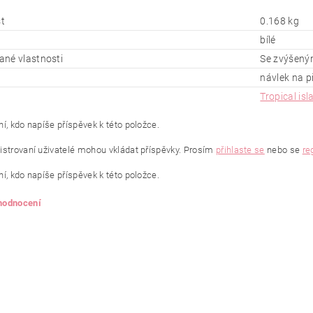
t
0.168 kg
bílé
né vlastnosti
Se zvýšeným
návlek na p
Tropical isl
í, kdo napíše příspěvek k této položce.
istrovaní uživatelé mohou vkládat příspěvky. Prosím
přihlaste se
nebo se
re
í, kdo napíše příspěvek k této položce.
 hodnocení