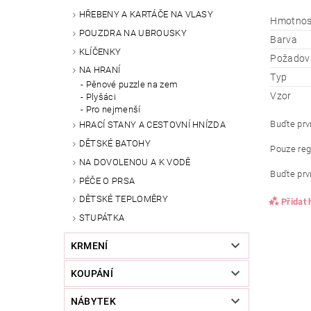
HŘEBENY A KARTÁČE NA VLASY
Hmotnos
POUZDRA NA UBROUSKY
Barva
KLÍČENKY
Požadova
NA HRANÍ
Typ
Pěnové puzzle na zem
Vzor
Plyšáci
Pro nejmenší
Buďte prvn
HRACÍ STANY A CESTOVNÍ HNÍZDA
DĚTSKÉ BATOHY
Pouze reg
NA DOVOLENOU A K VODĚ
Buďte prvn
PÉČE O PRSA
DĚTSKÉ TEPLOMĚRY
Přidat
STUPÁTKA
KRMENÍ
KOUPÁNÍ
NÁBYTEK