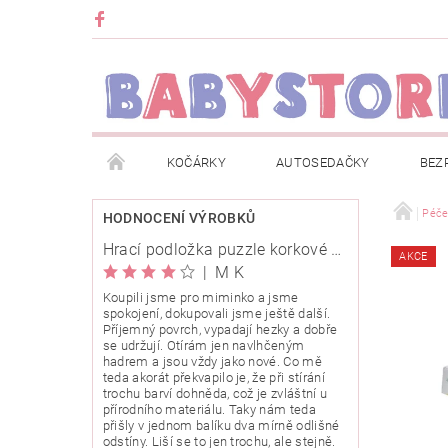
KOČÁRKY
AUTOSEDAČKY
BEZ
METRÁŽ
ZNAČKY
ROZBALENO NEBO Z
Péč
HODNOCENÍ VÝROBKŮ
Hrací podložka puzzle korkové 120x120cm
AKCE
OBCHODNÍ PODMÍNKY
INFORMACE O EVIDENCI
|
M K
Koupili jsme pro miminko a jsme
spokojení, dokupovali jsme ještě další.
O NÁS
KARIERA
KLUB BABYSTORE
Příjemný povrch, vypadají hezky a dobře
se udržují. Otírám jen navlhčeným
hadrem a jsou vždy jako nové. Co mě
teda akorát překvapilo je, že při stírání
trochu barví dohněda, což je zvláštní u
přírodního materiálu. Taky nám teda
přišly v jednom balíku dva mírně odlišné
odstíny. Liší se to jen trochu, ale stejně.