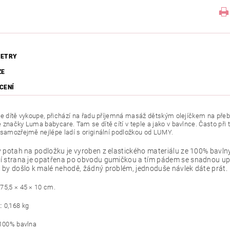
ETRY
ZE
CENÍ
se dítě vykoupe, přichází na řadu příjemná masáž dětským olejíčkem na př
 značky Luma babycare. Tam se dítě cítí v teple a jako v bavlnce. Často při
 samozřejmě nejlépe ladí s originální podložkou od LUMY.
 potah na podložku je vyroben z elastického materiálu ze 100% bavlny
í strana je opatřena po obvodu gumičkou a tím pádem se snadnou up
by došlo k malé nehodě, žádný problém, jednoduše návlek dáte prát.
75,5 × 45 × 10 cm.
 0,168 kg
 100% bavlna