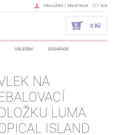
|
CZK
PŘIHLÁŠENÍ
REGISTRACE
EUR
0
0 Kč
OBLEČENÍ
DOGSPACE
EKCI Z BÉBÉ-JOU
VLEK NA
NAPIŠTE NÁM
KONTAKTY
EBALOVACÍ
JEDNÁVKA
DLOŽKU LUMA
OPICAL ISLAND