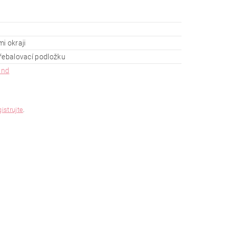
i okraji
řebalovací podložku
and
gistrujte
.