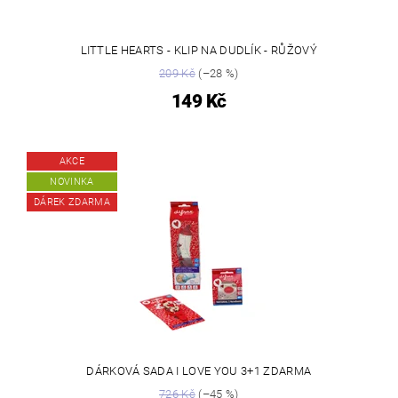
LITTLE HEARTS - KLIP NA DUDLÍK - RŮŽOVÝ
209 Kč
(–28 %)
149 Kč
AKCE
NOVINKA
DÁREK ZDARMA
DÁRKOVÁ SADA I LOVE YOU 3+1 ZDARMA
726 Kč
(–45 %)