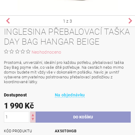
1
z 3
INGLESINA PŘEBALOVACÍ TAŠKA
DAY BAG HANGAR BEIGE
Neohodnoceno
Prostorná, univerzální, ideální pro každou potřebu, přebalovací taška
Day Bag pojme vše, co vaše dítě potřebuje. Na cestách nebo mimo
domov budete mít vždy vše v dokonalém pořádku. Navíc je uvnitř
vybavena omyvatelnou polstrovanou přebalovací podložkou z
koordinované látky.
Dostupnost
Na objednávku
1 990 Kč
KÓD PRODUKTU
AX50T0HGB