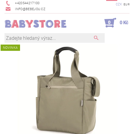
+420544217100
CZK
EUR
INFO@BEBEJOU.CZ
0
0 Kč
NOVINKA