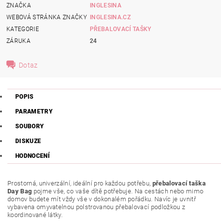
ZNAČKA
INGLESINA
WEBOVÁ STRÁNKA ZNAČKY
INGLESINA.CZ
KATEGORIE
PŘEBALOVACÍ TAŠKY
ZÁRUKA
24
Dotaz
POPIS
PARAMETRY
SOUBORY
DISKUZE
HODNOCENÍ
Prostorná, univerzální, ideální pro každou potřebu,
přebalovací taška
Day Bag
pojme vše, co vaše dítě potřebuje. Na cestách nebo mimo
domov budete mít vždy vše v dokonalém pořádku. Navíc je uvnitř
vybavena omyvatelnou polstrovanou přebalovací podložkou z
koordinované látky.