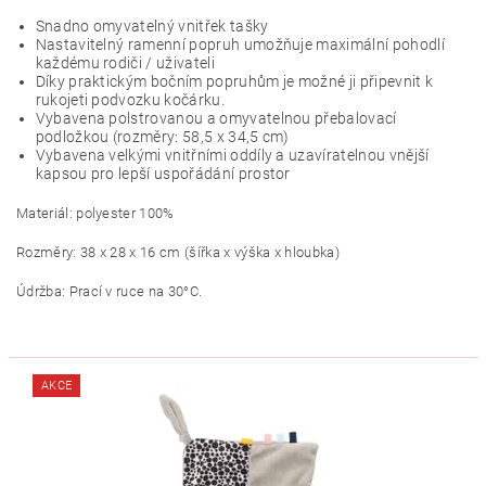
Snadno omyvatelný vnitřek tašky
Nastavitelný ramenní popruh umožňuje maximální pohodlí
každému rodiči / uživateli
Díky praktickým bočním popruhům je možné ji připevnit k
rukojeti podvozku kočárku.
Vybavena polstrovanou a omyvatelnou přebalovací
podložkou (rozměry: 58,5 x 34,5 cm)
Vybavena velkými vnitřními oddíly a uzavíratelnou vnější
kapsou pro lepší uspořádání prostor
Materiál: polyester 100%
Rozměry: 38 x 28 x 16 cm (šířka x výška x hloubka)
Údržba: Prací v ruce na 30°C.
AKCE